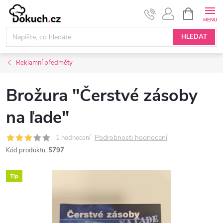
Přejít
NÁKUPNÍ
KOŠÍK
na
obsah
HLEDAT
Reklamní předměty
Brožura "Čerstvé zásoby
na ľade"
Podrobnosti hodnocení
1 hodnocení
Kód produktu:
5797
Tip