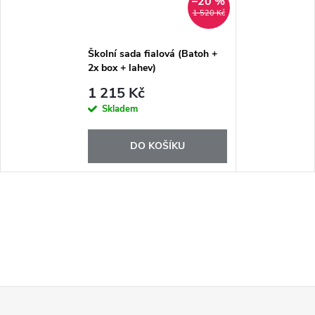
–20 %
1 520 Kč
Školní sada fialová (Batoh +
2x box + lahev)
1 215 Kč
Skladem
DO KOŠÍKU
Z