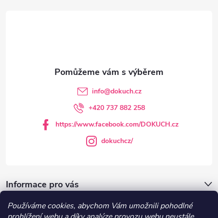
á
p
a
t
info
@
dokuch.cz
í
+420 737 882 258
https://www.facebook.com/DOKUCH.cz
dokuchcz/
Informace pro vás
Používáme cookies, abychom Vám umožnili pohodlné
DOKUCH.cz
prohlížení webu a díky analýze provozu webu neustále