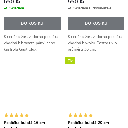
650 Kč
550 Kč
Skladem
Skladem u dodavatele
DO KOŠÍKU
DO KOŠÍKU
Skleněná žáruvzdorná poklička
Skleněná žáruvzdorná poklička
vhodná k hranaté pánvi nebo
vhodná k woku Gastrolux o
kastrolu Gastrolux.
průměru 36 cm.
Tip
Poklička kulatá 16 cm -
Poklička kulatá 20 cm -