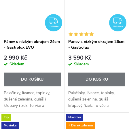
ZDARMA
Z
ZDARMA
ZDARMA
Pánev s nízkým okrajem 24cm
Pánev s nízkým okrajem 26cm
- Gastrolux EVO
- Gastrolux
2 990 Kč
3 590 Kč
Skladem
Skladem
DO KOŠÍKU
DO KOŠÍKU
Palačinky, lívance, topinky,
Palačinky, lívance, topinky,
dušená zelenina, guláš i
dušená zelenina, guláš i
křupavý řízek. To vše a
křupavý řízek. To vše a
mnohem víc připravíte na
mnohem víc připravíte na
Tip
Novinka
vysoce kvalitních indukčních
vysoce kvalitních indukčních
pánvích Gastrolux. Indukční
pánvích Gastrolux. Indukční
Novinka
+ Dárek zdarma