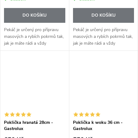
DO KOŠÍKU
DO KOŠÍKU
Pekáč je určený pro přípravu
Pekáč je určený pro přípravu
masových a rybích pokrmů tak,
masových a rybích pokrmů tak,
jak je máte rádi a vždy
jak je máte rádi a vždy
s úspěchem. Kombinace
s úspěchem. Ke každému
smažení na plotně a další dále
pekáči patří skleněná
dopékání v troubě přináší
žáruvzdorná poklička
mnoho...
odpovídající velikosti.
Poklička hranatá 28cm -
Poklička k woku 36 cm -
Gastrolux
Gastrolux