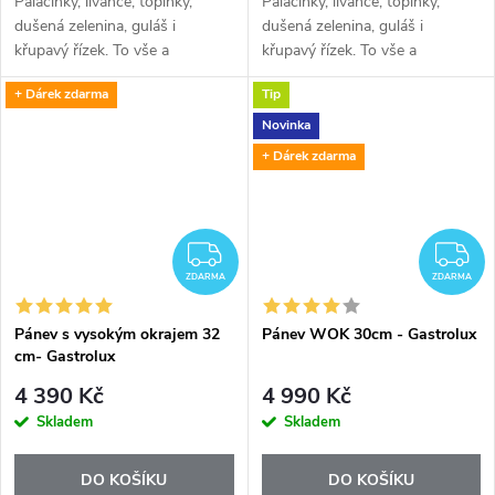
Palačinky, lívance, topinky,
Palačinky, lívance, topinky,
dušená zelenina, guláš i
dušená zelenina, guláš i
křupavý řízek. To vše a
křupavý řízek. To vše a
mnohem víc připravíte na
mnohem víc připravíte na
+ Dárek zdarma
Tip
vysoce kvalitních indukčních
vysoce kvalitních indukčních
pánvích Gastrolux. Indukční
pánvích Gastrolux. Indukční
Novinka
deska vyžaduje...
deska vyžaduje...
+ Dárek zdarma
ZDARMA
Z
ZDARMA
ZDARMA
Pánev s vysokým okrajem 32
Pánev WOK 30cm - Gastrolux
cm- Gastrolux
4 390 Kč
4 990 Kč
Skladem
Skladem
DO KOŠÍKU
DO KOŠÍKU