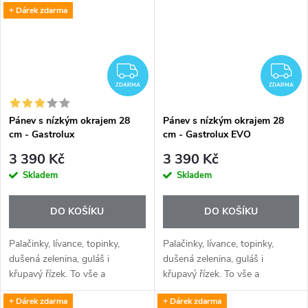
deska vyžaduje...
deska vyžaduje...
+ Dárek zdarma
ZDARMA
Z
ZDARMA
ZDARMA
Pánev s nízkým okrajem 28
Pánev s nízkým okrajem 28
cm - Gastrolux
cm - Gastrolux EVO
3 390 Kč
3 390 Kč
Skladem
Skladem
DO KOŠÍKU
DO KOŠÍKU
Palačinky, lívance, topinky,
Palačinky, lívance, topinky,
dušená zelenina, guláš i
dušená zelenina, guláš i
křupavý řízek. To vše a
křupavý řízek. To vše a
mnohem víc připravíte na
mnohem víc připravíte na
+ Dárek zdarma
+ Dárek zdarma
vysoce kvalitních indukčních
vysoce kvalitních indukčních