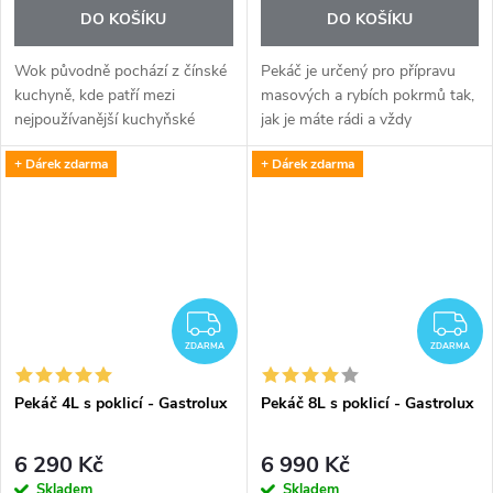
DO KOŠÍKU
DO KOŠÍKU
Wok původně pochází z čínské
Pekáč je určený pro přípravu
kuchyně, kde patří mezi
masových a rybích pokrmů tak,
nejpoužívanější kuchyňské
jak je máte rádi a vždy
nádoby. Dnes je však
s úspěchem. Ke každému
+ Dárek zdarma
+ Dárek zdarma
nepostradatelný i v moderní
pekáči patří skleněná
evropské kuchyni – a indukční
žáruvzdorná poklička
wok Gastrolux 36 cm...
odpovídající velikosti.
ZDARMA
Z
ZDARMA
ZDARMA
Pekáč 4L s poklicí - Gastrolux
Pekáč 8L s poklicí - Gastrolux
6 290 Kč
6 990 Kč
Skladem
Skladem