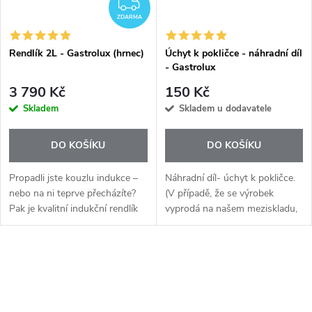
ZDARMA
ZDARMA
Rendlík 2L - Gastrolux (hrnec)
Úchyt k pokličce - náhradní díl
- Gastrolux
3 790 Kč
150 Kč
Skladem
Skladem u dodavatele
DO KOŠÍKU
DO KOŠÍKU
Propadli jste kouzlu indukce –
Náhradní díl- úchyt k pokličce.
nebo na ni teprve přecházíte?
(V případě, že se výrobek
Pak je kvalitní indukční rendlík
vyprodá na našem meziskladu,
nezbytností. Nádobí určené pro
zajistíme obratem jeho
běžný ohřev na této technologii
objednávku u dodavatele. Tento
nefunguje, ale s...
proces může prodloužit
O
dodávku o...
v