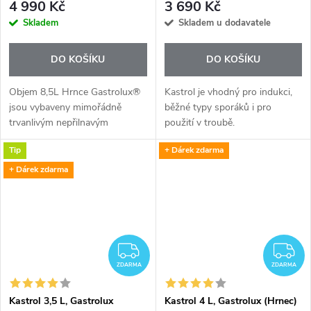
4 990 Kč
3 690 Kč
Skladem
Skladem u dodavatele
DO KOŠÍKU
DO KOŠÍKU
Objem 8,5L Hrnce Gastrolux®
Kastrol je vhodný pro indukci,
jsou vybaveny mimořádně
běžné typy sporáků i pro
trvanlivým nepřilnavým
použití v troubě.
povrchem BIOTAN®, který
Tip
+ Dárek zdarma
umožňuje zdravé vaření bez
tuku. Pokrmy můžete
+ Dárek zdarma
připravovat zcela bez oleje...
ZDARMA
Z
ZDARMA
ZDARMA
Kastrol 3,5 L, Gastrolux
Kastrol 4 L, Gastrolux (Hrnec)