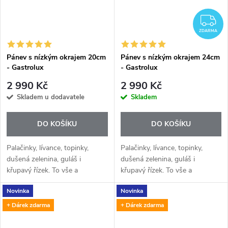
Z
ZDARMA
Pánev s nízkým okrajem 20cm
Pánev s nízkým okrajem 24cm
- Gastrolux
- Gastrolux
2 990 Kč
2 990 Kč
Skladem u dodavatele
Skladem
DO KOŠÍKU
DO KOŠÍKU
Palačinky, lívance, topinky,
Palačinky, lívance, topinky,
dušená zelenina, guláš i
dušená zelenina, guláš i
křupavý řízek. To vše a
křupavý řízek. To vše a
mnohem víc připravíte na
mnohem víc připravíte na
Novinka
Novinka
vysoce kvalitních indukčních
vysoce kvalitních indukčních
pánvích Gastrolux. Indukční
pánvích Gastrolux. Indukční
+ Dárek zdarma
+ Dárek zdarma
deska vyžaduje...
deska vyžaduje...