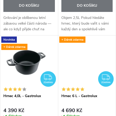
o
o
DO KOŠÍKU
DO KOŠÍKU
d
d
Grilování je oblíbenou letní
Objem 2,5L Pokud hledáte
u
zábavou velké části národa —
hrnec, který bude vařit s vámi
ale co když přijde chuť na
každý den a spolehlivě vám
u
šťavnatý steak uprostřed zimy,
vydrží dlouhé roky, právě jste
k
Novinka
+ Dárek zdarma
nebo když nemáte zahradu či
ho našli.
k
balkon? S indukční grilovací...
+ Dárek zdarma
t
t
ů
ů
ZDARMA
Z
ZDARMA
ZDARMA
Hrnec 4,0L - Gastrolux
Hrnec 6 L - Gastrolux
4 390 Kč
4 690 Kč