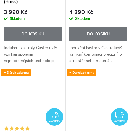
(Hrnec)
3 990 Kč
4 290 Kč
Skladem
Skladem
DO KOŠÍKU
DO KOŠÍKU
Indukční kastroly Gastrolux®
Indukční kastroly Gastrolux®
vznikají spojením
vznikají kombinací precizního
nejmodernějších technologií,
silnostěnného materiálu,
silnostěnných kvalitních
elegantního moderního tvaru,
+ Dárek zdarma
+ Dárek zdarma
materiálů, elegantních tvarů a
extrémně odolné nepřilnavé
mimořádně odolného
úpravy BIOTAN® a stabilních
nepřilnavého povrchu
držadel...
BIOTAN®.
ZDARMA
Z
ZDARMA
ZDARMA