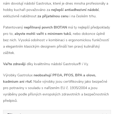
nám dovolují nádobí Gastrolux, které je dnes mnoha profesionály a
hobby kuchaři považováno za
nejlepší antiadhezivní nádobí
,
exkluzivně nabídnout
za přijatelnou cenu
i na českém trhu.
Patentovaný
nepřilnavý povrch BIOTAN
má ty nejlepší předpoklady
pro to,
abyste mohli vařit s minimem tuků
, nebo dokonce úplně
bez nich. Vysoká odolnost
v kombinaci s ergonomickou funkčností
a elegantním klasickým designem přináší ten pravý kulinářský
zážitek
.
Vařte zdravěji
díky kvalitnímu nádobí Gastrolux® i Vy.
Výrobky
Gastrolux
neobsahují PFOA, PFOS, BPA a olovo,
kadmium ani rtuť.
Naše výrobky jsou certifikovány jako bezpečné
pro potraviny v souladu s nařízením EU č. 1935/2004 a jsou
vyráběny podle přísných evropských zdravotních a bezpečnostních
předpisů.