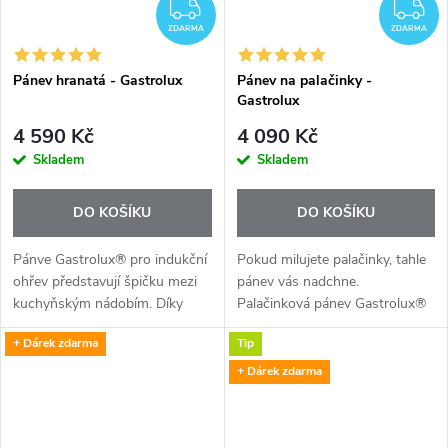
ZDARMA
Z
ZDARMA
ZDARMA
Pánev hranatá - Gastrolux
Pánev na palačinky -
Gastrolux
4 590 Kč
4 090 Kč
Skladem
Skladem
DO KOŠÍKU
DO KOŠÍKU
Pánve Gastrolux® pro indukční
Pokud milujete palačinky, tahle
ohřev představují špičku mezi
pánev vás nadchne.
kuchyňským nádobím. Díky
Palačinková pánev Gastrolux®
kombinaci moderní technologie,
v kombinaci s indukčním
+ Dárek zdarma
Tip
kvalitních silnostěnných
ohřevem nabízí maximální
materiálů, precizního
komfort: snadné obracení,
+ Dárek zdarma
zpracování a...
žádné připalování,...