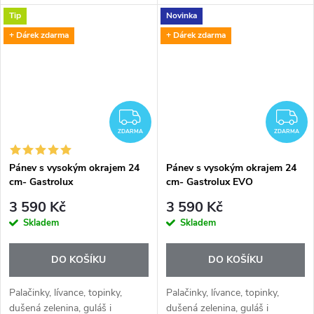
víc připravíte na
mnohem víc připravíte na
Tip
Novinka
vysoce kvalitních pánvích na
vysoce kvalitních indukčních
indukci Gastrolux. Indukční...
pánvích Gastrolux. Indukční
+ Dárek zdarma
+ Dárek zdarma
deska vyžaduje...
ZDARMA
Z
ZDARMA
ZDARMA
Pánev s vysokým okrajem 24
Pánev s vysokým okrajem 24
cm- Gastrolux
cm- Gastrolux EVO
3 590 Kč
3 590 Kč
Skladem
Skladem
DO KOŠÍKU
DO KOŠÍKU
Palačinky, lívance, topinky,
Palačinky, lívance, topinky,
dušená zelenina, guláš i
dušená zelenina, guláš i