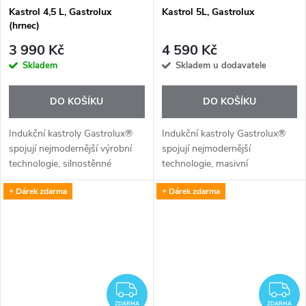
Kastrol 4,5 L, Gastrolux
Kastrol 5L, Gastrolux
(hrnec)
3 990 Kč
4 590 Kč
Skladem
Skladem u dodavatele
DO KOŠÍKU
DO KOŠÍKU
Indukční kastroly Gastrolux®
Indukční kastroly Gastrolux®
spojují nejmodernější výrobní
spojují nejmodernější
technologie, silnostěnné
technologie, masivní
prémiové materiály, elegantní
silnostěnné materiály, elegantní
+ Dárek zdarma
+ Dárek zdarma
tvarování a mimořádně odolnou
tvary a mimořádně odolnou
nepřilnavou úpravu BIOTAN®.
nepřilnavou vrstvu BIOTAN®,
díky které můžete...
ZDARMA
Z
ZDARMA
ZDARMA