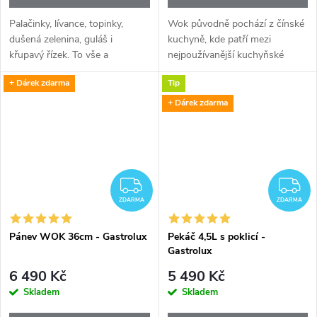
Palačinky, lívance, topinky,
Wok původně pochází z čínské
dušená zelenina, guláš i
kuchyně, kde patří mezi
křupavý řízek. To vše a
nejpoužívanější kuchyňské
mnohem víc připravíte na
nádoby. Dnes je však
+ Dárek zdarma
Tip
vysoce kvalitních indukčních
nepostradatelný i v moderní
pánvích Gastrolux. Indukční
evropské kuchyni – a indukční
+ Dárek zdarma
deska vyžaduje...
wok Gastrolux 30 cm...
ZDARMA
Z
ZDARMA
ZDARMA
Pánev WOK 36cm - Gastrolux
Pekáč 4,5L s poklicí -
Gastrolux
6 490 Kč
5 490 Kč
Skladem
Skladem