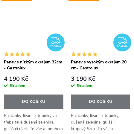
pánvích Gastrolux. Indukční
pánvích Gastrolux. Indukční
deska vyžaduje...
deska vyžaduje...
ZDARMA
Z
ZDARMA
ZDARMA
Pánev s nízkým okrajem 32cm
Pánev s vysokým okrajem 20
- Gastrolux
cm- Gastrolux
4 190 Kč
3 190 Kč
Skladem
Skladem
DO KOŠÍKU
DO KOŠÍKU
Palačinky, lívance, topinky, ale
Palačinky, lívance, topinky,
třeba také dušená zelenina,
dušená zelenina, guláš i
guláš či řízek. To vše a mnohem
křupavý řízek. To vše a