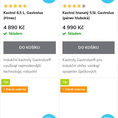
Kastrol 6,5 L, Gastrolux
Kastrol hranatý 5,5l, Gastrolux
(Hrnec)
(pánev hluboká)
4 890 Kč
4 990 Kč
Skladem
Skladem
DO KOŠÍKU
DO KOŠÍKU
Indukční kastroly Gastrolux®
Kastroly Gastrolux® pro
využívají nejmodernější
indukční ohřev vznikají
technologii, robustní
spojením špičkových
silnostěnné materiály, elegantní
silnostěnných materiálů,
Tip
Tip
tvarování a extrémně odolný
elegantních tvarů, extrémně
nepřilnavý povrch BIOTAN®,
odolného nepřilnavého povrchu
+ Dárek zdarma
+ Dárek zdarma
díky kterému...
BIOTAN® a dokonale...