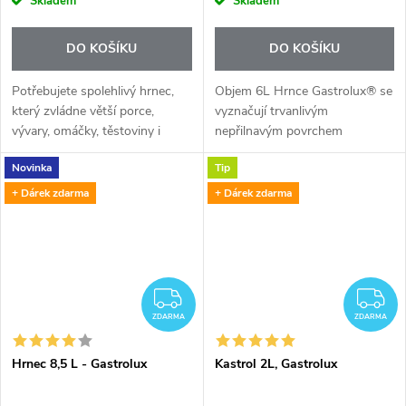
Skladem
Skladem
DO KOŠÍKU
DO KOŠÍKU
Potřebujete spolehlivý hrnec,
Objem 6L Hrnce Gastrolux® se
který zvládne větší porce,
vyznačují trvanlivým
vývary, omáčky, těstoviny i
nepřilnavým povrchem
rodinné večeře bez stresu a
BIOTAN® určeným pro zdravé
Novinka
Tip
připalování?
vaření bez tuku. Můžete vařit
zcela bez oleje, anebo přidat
+ Dárek zdarma
+ Dárek zdarma
trochu...
ZDARMA
Z
ZDARMA
ZDARMA
Hrnec 8,5 L - Gastrolux
Kastrol 2L, Gastrolux