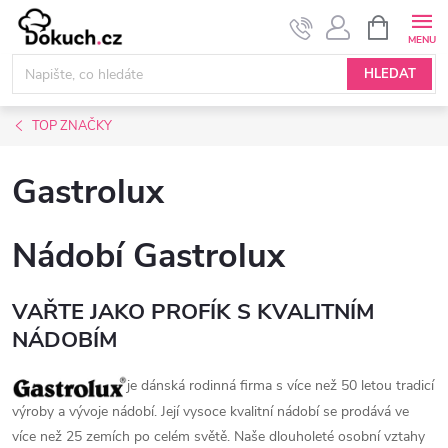
Přejít
NÁKUPNÍ
KOŠÍK
na
obsah
HLEDAT
TOP ZNAČKY
Gastrolux
Nádobí Gastrolux
VAŘTE JAKO PROFÍK S KVALITNÍM
NÁDOBÍM
je dánská rodinná firma s více než 50 letou tradicí
výroby a vývoje nádobí. Její vysoce kvalitní nádobí se prodává ve
více než 25 zemích po celém světě. Naše dlouholeté osobní vztahy