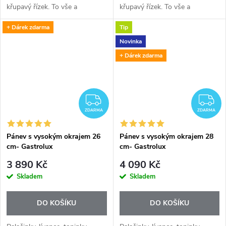
křupavý řízek. To vše a
křupavý řízek. To vše a
mnohem víc připravíte na
mnohem víc připravíte na
+ Dárek zdarma
Tip
vysoce kvalitních indukčních
vysoce kvalitních indukčních
pánvích Gastrolux. Indukční
pánvích Gastrolux. Indukční
Novinka
deska vyžaduje...
deska vyžaduje...
+ Dárek zdarma
ZDARMA
Z
ZDARMA
ZDARMA
Pánev s vysokým okrajem 26
Pánev s vysokým okrajem 28
cm- Gastrolux
cm- Gastrolux
3 890 Kč
4 090 Kč
Skladem
Skladem
DO KOŠÍKU
DO KOŠÍKU