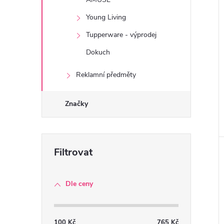
Young Living
Tupperware - výprodej
Dokuch
Reklamní předměty
Značky
Dle ceny
100
Kč
765
Kč