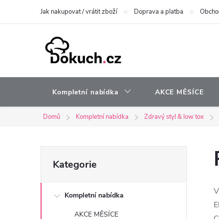
Přejít
Jak nakupovat / vrátit zboží
Doprava a platba
Obcho
na
obsah
Kompletní nabídka
AKCE MĚSÍCE
Domů
Kompletní nabídka
Zdravý styl & low tox
P
Přeskočit
Kategorie
kategorie
o
V
Kompletní nabídka
s
E
AKCE MĚSÍCE
C