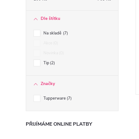
Dle štítku
Na skladě
7
Akce
0
Novinka
0
Tip
2
Značky
Tupperware
7
PŘIJÍMÁME ONLINE PLATBY