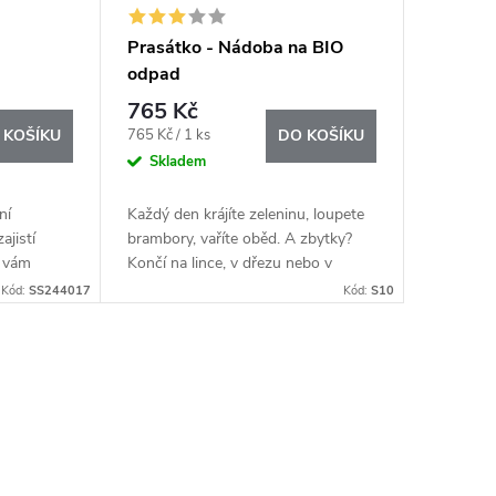
Prasátko - Nádoba na BIO
odpad
765 Kč
Měrná
765 Kč / 1 ks
 KOŠÍKU
DO KOŠÍKU
cena:
Skladem
ní
Každý den krájíte zeleninu, loupete
ajistí
brambory, vaříte oběd. A zbytky?
e vám
Končí na lince, v dřezu nebo v
y po
misce, která překáží. Právě proto
Kód:
SS244017
Kód:
S10
vzniklo Prasátko – nádoba na BIO
odpad...