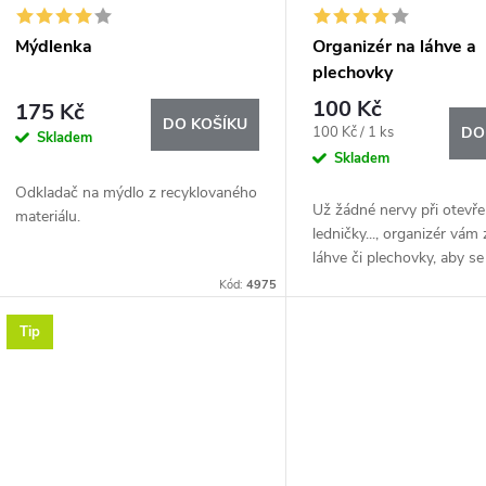
Mýdlenka
Organizér na láhve a
plechovky
100 Kč
175 Kč
DO KOŠÍKU
Měrná
100 Kč / 1 ks
DO
Skladem
cena:
Skladem
Odkladač na mýdlo z recyklovaného
Už žádné nervy při otevře
materiálu.
ledničky..., organizér vám z
láhve či plechovky, aby s
nerozjížděly a necestoval
Kód:
4975
lednici..
Tip