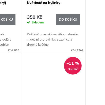
drý)
Květináč na bylinky
350 Kč
 KOŠÍKU
DO KOŠÍKU
Skladem
 ale
Květináč z recyklovaného materiálu
y dolů a
– ideální pro bylinky, sazenice a
zaoblen
drobné květiny
it různé
Kód:
N70
Kód:
5701
á pomocník
–11 %
865 Kč