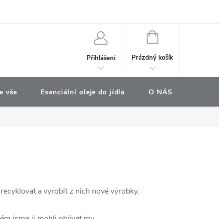
e objednávka
NÁKUPNÍ
KOŠÍK
Prázdný košík
Přihlášení
e vše
Esenciální oleje do jídla
O NÁS
Najdet
cyklovat a vyrobit z nich nové výrobky.
m jsme ji mohli obývat my...