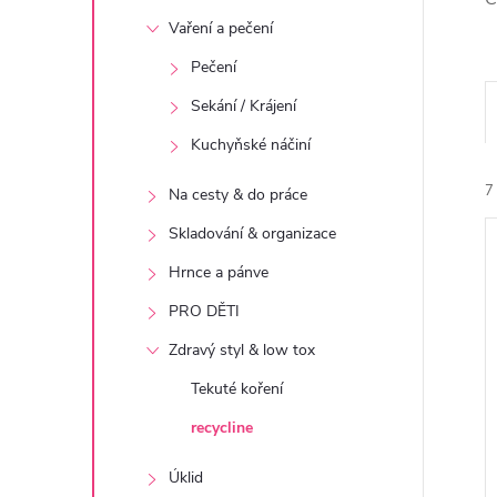
t
Vaření a pečení
r
Pečení
Sekání / Krájení
a
Kuchyňské náčiní
n
7
Na cesty & do práce
n
Skladování & organizace
Hrnce a pánve
í
PRO DĚTI
p
Zdravý styl & low tox
í
Tekuté koření
i
a
recycline
n
Úklid