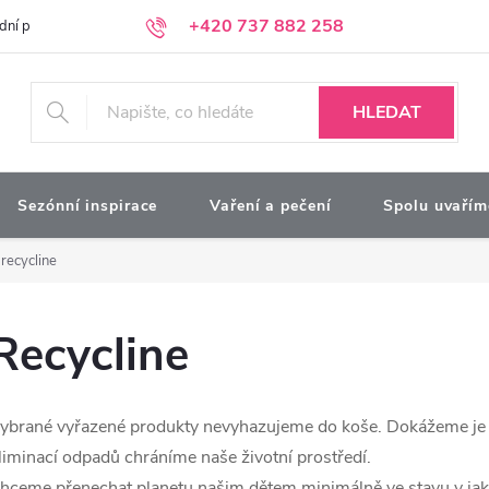
+420 737 882 258
dní podmínky
Podmínky ochrany osobních údajů
Kontakty
Moj
HLEDAT
Sezónní inspirace
Vaření a pečení
Spolu uvařím
recycline
Recycline
ybrané vyřazené produkty nevyhazujeme do koše. Dokážeme je re
liminací odpadů chráníme naše životní prostředí.
hceme přenechat planetu našim dětem minimálně ve stavu v jaké