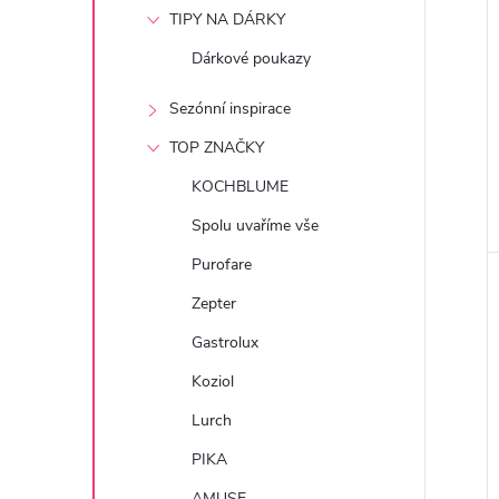
e
TIPY NA DÁRKY
Dárkové poukazy
l
Sezónní inspirace
TOP ZNAČKY
KOCHBLUME
Spolu uvaříme vše
Purofare
Zepter
Gastrolux
Koziol
Lurch
PIKA
AMUSE