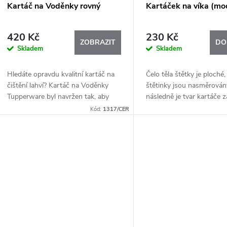
p
Kartáč na Voděnky rovný
Kartáček na víka (mo
o
r
420 Kč
230 Kč
d
ZOBRAZIT
DO
Skladem
Skladem
o
u
Hledáte opravdu kvalitní kartáč na
Čelo těla štětky je ploché,
d
čištění lahví? Kartáč na Voděnky
štětinky jsou nasměrován
k
Tupperware byl navržen tak, aby
následně je tvar kartáče 
u
bez problémů vyčistil malé dětské
nahoru, což umožní vyčist
Kód:
1317/CER
t
lahvičky, úzké ECO lahve i velké
záhyby či ohyby. Užitečn
k
sportovní...
nejen do...
ů
t
ů