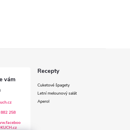
Recepty
Cuketové špagety
Letní melounový salát
Aperol
uch.cz
 882 258
www.faceboo
OKUCH.cz