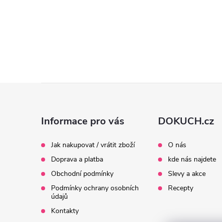
l
Z
í
á
Informace pro vás
DOKUCH.cz
p
r
Jak nakupovat / vrátit zboží
O nás
Doprava a platba
kde nás najdete
a
Obchodní podmínky
Slevy a akce
t
Podmínky ochrany osobních
Recepty
údajů
í
Kontakty