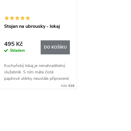
Stojan na ubrousky - lokaj
495 Kč
DO KOŠÍKU
Skladem
Kuchyňský lokaj je nenahraditelný
služebník. S ním máte čisté
papírové utěrky neustále připravené
k použití.
Kód:
K26
O
v