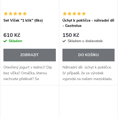
Set Víček "1 klik" (6ks)
Úchyt k pokličce - náhradní díl
- Gastrolux
610 Kč
150 Kč
Skladem
Skladem u dodavatele
ZOBRAZIT
DO KOŠÍKU
Otevřený jogurt v lednici? Dip
Náhradní díl- úchyt k pokličce.
bez víčka? Omáčka, kterou
(V případě, že se výrobek
nechcete přelévat? Se
vyprodá na našem meziskladu,
silikonovými víčky 1Click
zajistíme obratem jeho
Kochblume to vyřešíte během
objednávku u dodavatele. Tento
vteřiny.
proces může prodloužit
dodávku o...