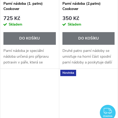
Parní nádoba (1. patro)
Parní nádoba (2.patro)
Cookover
Cookover
725 Kč
350 Kč
Skladem
Skladem
DO KOŠÍKU
DO KOŠÍKU
Parní nádoba je speciální
Druhé patro parní nádoby se
nádoba určená pro přípravu
umisťuje na horní část spodní
potravin v páře, která se
parní nádoby a poskytuje další
umísťuje na víko nádoby. Jeho
plochu (2. patro), na kterou se
Novinka
charakteristickou vlastností
umísťují přísady pro další
jsou otvory na spodní straně
vaření.
umožňující...
Z
ZDARMA