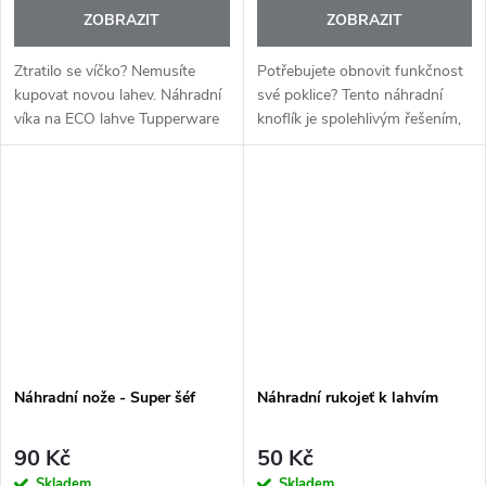
ZOBRAZIT
ZOBRAZIT
Ztratilo se víčko? Nemusíte
Potřebujete obnovit funkčnost
kupovat novou lahev. Náhradní
své poklice? Tento náhradní
víka na ECO lahve Tupperware
knoflík je spolehlivým řešením,
vám umožní jednoduše obnovit
které prodlouží životnost
funkčnost vaší oblíbené lahve.
vašeho kuchyňského vybavení.
Je vyroben z potravinářského...
Náhradní nože - Super šéf
Náhradní rukojeť k lahvím
90 Kč
50 Kč
Skladem
Skladem