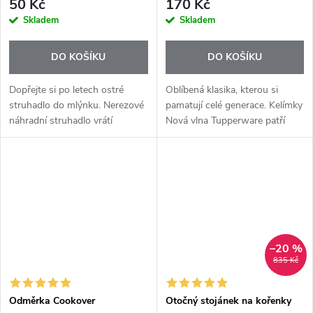
50 Kč
170 Kč
Skladem
Skladem
DO KOŠÍKU
DO KOŠÍKU
Dopřejte si po letech ostré
Oblíbená klasika, kterou si
struhadlo do mlýnku. Nerezové
pamatují celé generace. Kelímky
náhradní struhadlo vrátí
Nová vlna Tupperware patří
vašemu mlýnku na sýr jeho
mezi nejprodávanější a
původní výkon – rychlé, jemné a
nejpraktičtější pomocníky do
přesné strouhání bez námahy.
domácnosti. Jednoduchý tvar,
Díky...
který...
–20 %
835 Kč
Odměrka Cookover
Otočný stojánek na kořenky