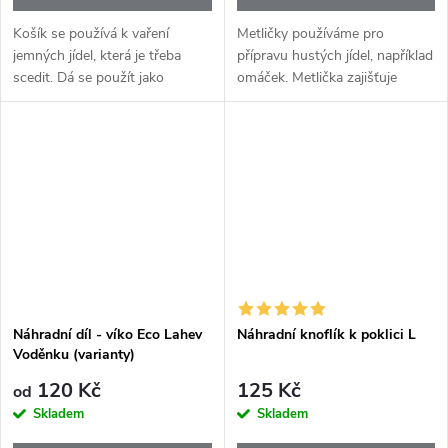
Košík se používá k vaření
Metličky používáme pro
jemných jídel, která je třeba
přípravu hustých jídel, například
scedit. Dá se použít jako
omáček. Metlička zajišťuje
odměrka, položit na nádobu a
rovnoměrné promíchání
může také zabránit stříkání
hustšího obsahu při nízkých
tekutých potravin. Navíc lze
otáčkách a také zabraňuje
košík...
připálení nebo...
Náhradní díl - víko Eco Lahev
Náhradní knoflík k poklici L
Voděnku (varianty)
120 Kč
125 Kč
od
Skladem
Skladem