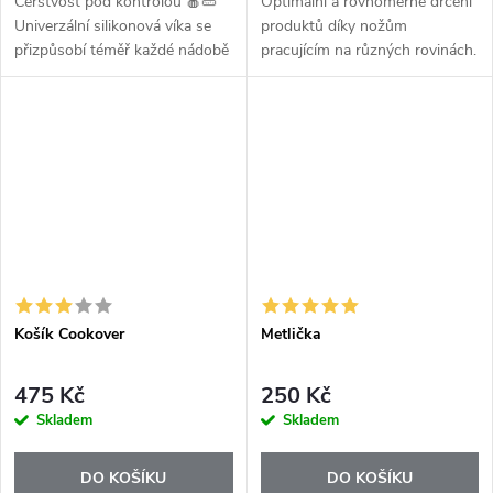
Čerstvost pod kontrolou 🍎🥒
Optimální a rovnoměrné drcení
Univerzální silikonová víka se
produktů díky nožům
přizpůsobí téměř každé nádobě
pracujícím na různých rovinách.
i potravině. Jsou odolná,
Rotace ve směru hodinových
znovupoužitelná a šetří přírodu
ručiček se používá k mletí
i vaši peněženku.
ingrediencí, zatímco zpětná
rotace vám...
Košík Cookover
Metlička
475 Kč
250 Kč
Skladem
Skladem
DO KOŠÍKU
DO KOŠÍKU