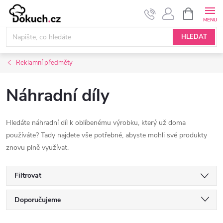
Přejít
NÁKUPNÍ
KOŠÍK
na
obsah
HLEDAT
Reklamní předměty
Náhradní díly
Hledáte náhradní díl k oblíbenému výrobku, který už doma
používáte? Tady najdete vše potřebné, abyste mohli své produkty
znovu plně využívat.
Filtrovat
Ř
Doporučujeme
Nejlevnější