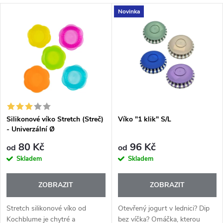
a
V
Novinka
Nejdražší
z
ý
Nejprodávanější
e
p
Abecedně
n
i
í
s
p
Silikonové víko Stretch (Streč)
Víko "1 klik" S/L
- Univerzální Ø
p
r
80 Kč
96 Kč
od
od
r
Skladem
Skladem
o
o
ZOBRAZIT
ZOBRAZIT
d
d
Stretch silikonové víko od
Otevřený jogurt v lednici? Dip
Kochblume je chytré a
bez víčka? Omáčka, kterou