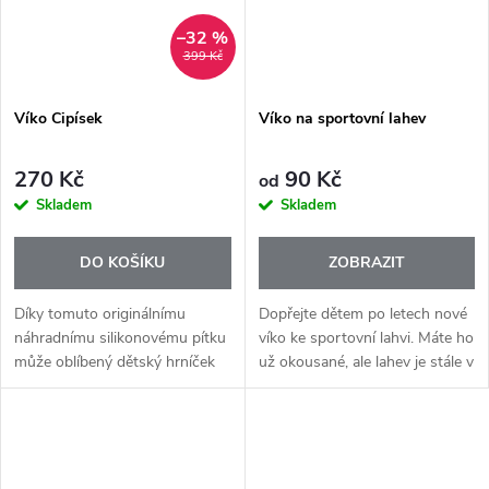
–32 %
399 Kč
Víko Cipísek
Víko na sportovní lahev
270 Kč
90 Kč
od
Skladem
Skladem
DO KOŠÍKU
ZOBRAZIT
Díky tomuto originálnímu
Dopřejte dětem po letech nové
náhradnímu silikonovému pítku
víko ke sportovní lahvi. Máte ho
může oblíbený dětský hrníček
už okousané, ale lahev je stále v
Cipísek sloužit dál — klidně i
perfektním stavu? Není potřeba
dalším generacím v rodině. 💚
kupovat novou – stačí vyměnit
Vyrobeno ze 100 %
víčko. Náhradní...
bezpečného...