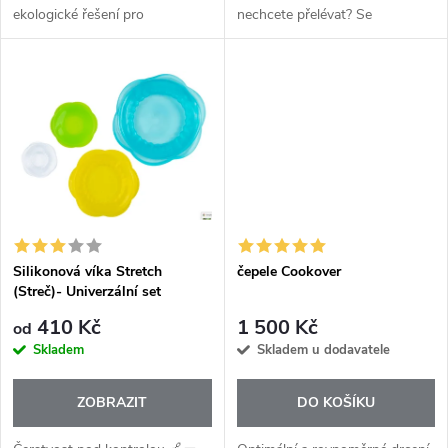
u
ekologické řešení pro
nechcete přelévat? Se
u
každodenní skladování potravin.
silikonovými víčky 1Click
k
Díky vysoce pružnému
Kochblume to vyřešíte během
k
potravinářskému silikonu
vteřiny.Velikost L=95mm ,
t
perfektně přilne k miskám,...
Velikost S= 75mm
t
ů
ů
Silikonová víka Stretch
čepele Cookover
(Streč)- Univerzální set
410 Kč
1 500 Kč
od
Skladem
Skladem u dodavatele
ZOBRAZIT
DO KOŠÍKU