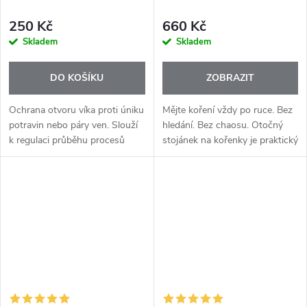
250 Kč
660 Kč
Skladem
Skladem
DO KOŠÍKU
ZOBRAZIT
Ochrana otvoru víka proti úniku
Mějte koření vždy po ruce. Bez
potravin nebo páry ven. Slouží
hledání. Bez chaosu. Otočný
k regulaci průběhu procesů
stojánek na kořenky je praktický
vaření nebo smažení, které v
pomocník, který vám přinese
nádobě probíhají. Může být
přehled a pořádek do kuchyně.
použit jako odměrka.
Díky otočnému systému...