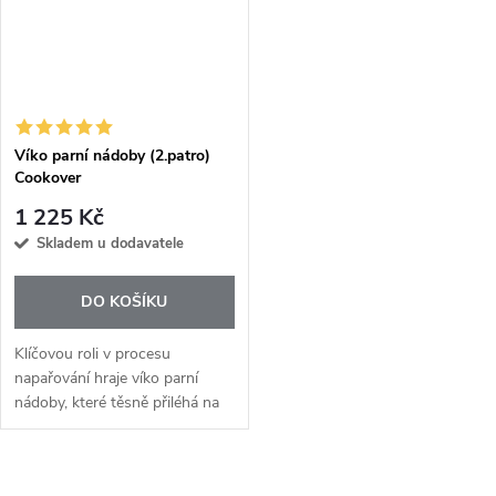
Víko parní nádoby (2.patro)
Cookover
1 225 Kč
Skladem u dodavatele
DO KOŠÍKU
Klíčovou roli v procesu
napařování hraje víko parní
nádoby, které těsně přiléhá na
podnos a vytváří uzavřený
prostor, ve kterém se
shromažďuje pára. Víko je
O