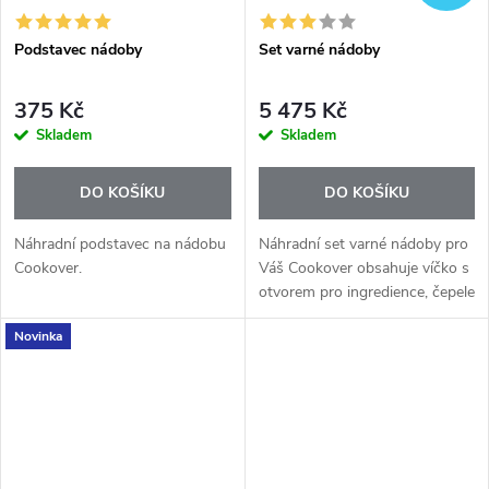
Podstavec nádoby
Set varné nádoby
375 Kč
5 475 Kč
Skladem
Skladem
DO KOŠÍKU
DO KOŠÍKU
Náhradní podstavec na nádobu
Náhradní set varné nádoby pro
Cookover.
Váš Cookover obsahuje víčko s
otvorem pro ingredience, čepele
na krájení a mixování, a
Novinka
odměrku pro přesnost. Vhodný
do myčky nádobí pro snadné...