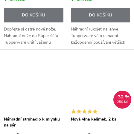
DO KOŠÍKU
DO KOŠÍKU
Dopřejte si ostré nové nože.
Náhradní rukojeť na lahve
Náhradní nože do Super šéfa
Tupperware vám usnadní
Tupperware vrátí vašemu
každodenní používání větších
sekáčku původní výkon – rychlé
objemů – pohodlně, bezpečně a
a efektivní sekání bez námahy.
bez námahy. Díky pevnému
Stačí vyměnit a váš oblíbený...
držáku získáte lepší úchop a
manipulace s...
–32 %
250 Kč
Náhradní struhadlo k mlýnku
Nová vlna kelímek, 2 ks
na sýr