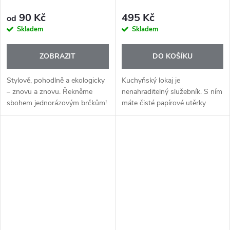
90 Kč
495 Kč
od
Skladem
Skladem
ZOBRAZIT
DO KOŠÍKU
Stylově, pohodlně a ekologicky
Kuchyňský lokaj je
– znovu a znovu. Řekněme
nenahraditelný služebník. S ním
sbohem jednorázovým brčkům!
máte čisté papírové utěrky
🌍
neustále připravené k použití.