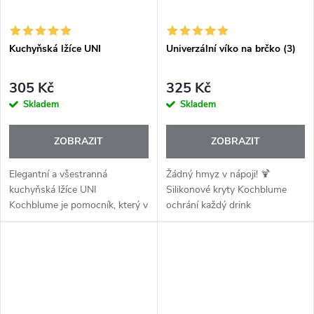
Kuchyňská lžíce UNI
Univerzální víko na brčko (3)
305 Kč
325 Kč
Skladem
Skladem
ZOBRAZIT
ZOBRAZIT
Elegantní a všestranná
Žádný hmyz v nápoji! 🍹
kuchyňská lžíce UNI
Silikonové kryty Kochblume
Kochblume je pomocník, který v
ochrání každý drink
kuchyni nikdy neodpočívá.
Skvěle slouží při míchání,
servírování, dochucování i
přípravě salátů nebo...