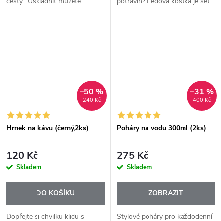
cesty. Uskladnit můžete
potravin? Ledová kostka je set
sušenky, ořechy, slané i sladké
velmi exkluzivních dóz, který se
pečivo nebo v ní můžete
stane ozdobou každé kuchyně,
převážet cokoli tekutého.
spíže i lednice.
–50 %
–31 %
240 Kč
400 Kč
Hrnek na kávu (černý,2ks)
Poháry na vodu 300ml (2ks)
120 Kč
275 Kč
Skladem
Skladem
DO KOŠÍKU
ZOBRAZIT
Dopřejte si chvilku klidu s
Stylové poháry pro každodenní