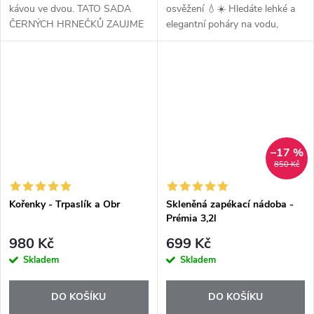
kávou ve dvou. TATO SADA
osvěžení 💧☀️ Hledáte lehké a
ČERNÝCH HRNEČKŮ ZAUJME
elegantní poháry na vodu,
NEJEN ELEGANTNÍM
limonádu nebo letní drinky?
VZHLEDEM ALE I
Poháry Tupperware 300 ml
PRAKTICKÝM ROZMĚREM.
kombinují krásný vzhled
Už žádné rozbité sklo na terase!
barevného skla...
Vhodné...
–17 %
850 Kč
Kořenky - Trpaslík a Obr
Skleněná zapékací nádoba -
Prémia 3,2l
980 Kč
699 Kč
Skladem
Skladem
DO KOŠÍKU
DO KOŠÍKU