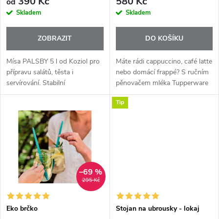
r
390 Kč
580 Kč
od
r
Skladem
Skladem
o
o
ZOBRAZIT
DO KOŠÍKU
d
d
Mísa PALSBY 5 l od Koziol pro
Máte rádi cappuccino, café latte
u
přípravu salátů, těsta i
nebo domácí frappé? S ručním
servírování. Stabilní
pěnovačem mléka Tupperware
u
skandinávský design vhodný do
připravíte bohatou a
k
Tip
myčky i mikrovlnky.
nadýchanou mléčnou pěnu
k
během několika okamžiků – bez
t
elektřiny,...
t
ů
ů
–69 %
295 Kč
Eko brčko
Stojan na ubrousky - lokaj