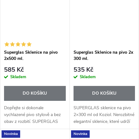
Superglas Sklenice na pivo
Superglas Sklenice na pivo 2x
2x500 ml.
300 ml.
585 Kč
535 Kč
Skladem
Skladem
DO KOŠÍKU
DO KOŠÍKU
Dopřejte si dokonale
SUPERGLAS sklenice na pivo
vychlazené pivo stylově a bez
2×300 ml od Koziol. Nerozbitné
obav z rozbití. SUPERGLAS
elegantní sklenice, které udrží
sklenice na pivo 500 ml od
nápoj déle chladný. Ideální na
Novinka
Novinka
značky Koziol spojují klasický
zahradu i grilování.