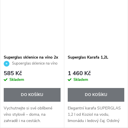
vzhled pivního půllitru s
moderním...
Superglas sklenice na víno 2x
Superglas Karafa 1,2L
250ml.
Supoerglas sklenice na víno
2x250ml.
585 Kč
1 460 Kč
Skladem
Skladem
DO KOŠÍKU
DO KOŠÍKU
Vychutnejte si své oblíbené
Elegantní karafa SUPERGLAS
víno stylově – doma, na
1,2 l od Koziol na vodu,
zahradě i na cestách.
limonádu i ledový čaj. Odolný
SUPERGLAS sklenice na víno
materiál, praktické víčko a