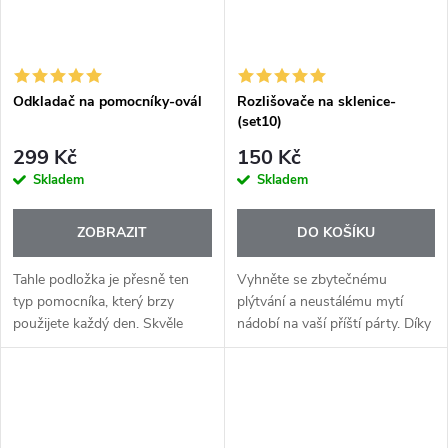
Odkladač na pomocníky-ovál
Rozlišovače na sklenice-
(set10)
299 Kč
150 Kč
Skladem
Skladem
ZOBRAZIT
DO KOŠÍKU
Tahle podložka je přesně ten
Vyhněte se zbytečnému
typ pomocníka, který brzy
plýtvání a neustálému mytí
použijete každý den. Skvěle
nádobí na vaší příští párty. Díky
poslouží u grilu, v kuchyni i při
našim pestrobarevným
pečení. Chrání pracovní plochy
značkovačům na sklo si každý
před horkem, poškrábáním a...
host může vést přehled o svém
skleničce. To...