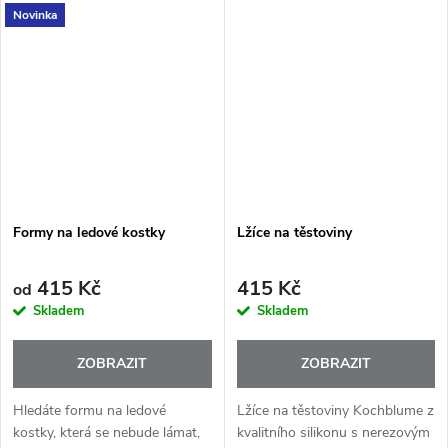
Novinka
2×250 ml od značky Koziol
design Made in Germany.
kombinují elegantní design
klasických vinných...
Formy na ledové kostky
Lžíce na těstoviny
415 Kč
415 Kč
od
Skladem
Skladem
ZOBRAZIT
ZOBRAZIT
Hledáte formu na ledové
Lžíce na těstoviny Kochblume z
kostky, která se nebude lámat,
kvalitního silikonu s nerezovým