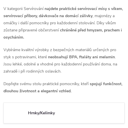
V kategorii Servírování
najdete praktické servírovací mísy s víkem,
servírovací příbory, dávkovače na domácí zálivky
, majonézy a
omáčky i další pomocníky pro každodenní stolování. Díky víkům
zůstane připravené občerstvení
chráněné před hmyzem, prachem i
osycháním.
Vybíráme kvalitní výrobky z bezpečných materiálů určených pro
styk s potravinami, které
neobsahují BPA, ftaláty ani melamin
.
Jsou lehké, odolné a vhodné pro každodenní používání doma, na
zahradě i při rodinných oslavách.
Dopřejte svému stolu praktické pomocníky, kteří
spojují funkčnost,
dlouhou životnost a elegantní vzhled.
Hrnky/Kelímky