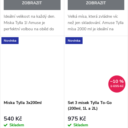
ZOBRAZIT
ZOBRAZIT
Ideální velikost na každý den.
Velká mísa, která zvládne víc
Miska Tylla 1l Amuse je
než jen skladování. Amuse Tylla
perfektní volbou na oběd do
mísa 2000 ml je ideální na
práce, salát, těstoviny nebo
saláty, větší porce jídla nebo
Novinka
Novinka
zbytky z večeře – jednoduše
sdílení dobrot s rodinou – doma
všude tam, kde chcete mít jídlo
i na cestách. Ať už...
po...
–10 %
1 095 Kč
Miska Tylla 3x200ml
Set 3 misek Tylla To-Go
(200ml, 1L a 2L)
540 Kč
975 Kč
Skladem
Skladem