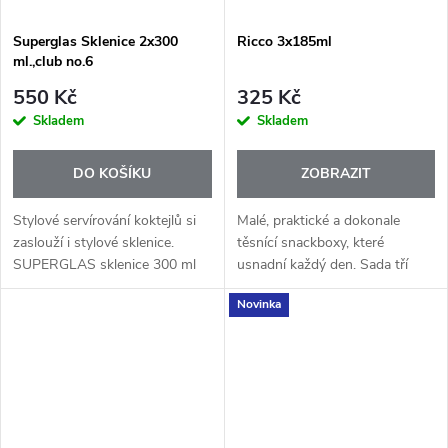
Superglas Sklenice 2x300
Ricco 3x185ml
ml.,club no.6
550 Kč
325 Kč
Skladem
Skladem
DO KOŠÍKU
ZOBRAZIT
Stylové servírování koktejlů si
Malé, praktické a dokonale
zaslouží i stylové sklenice.
těsnící snackboxy, které
SUPERGLAS sklenice 300 ml
usnadní každý den. Sada tří
od značky Koziol jsou ideální
krabiček Rikko je ideální na
Novinka
pro všechny nápoje či
svačiny pro děti, malé porce na
osvěžující domácí koktejly.
cesty nebo přehledné
skladování v...