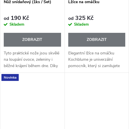
Nůž snídaňový (1ks / Set)
Lžíce na omáčku
190 Kč
325 Kč
od
od
Skladem
Skladem
ZOBRAZIT
ZOBRAZIT
Tyto praktické nože jsou skvělé
Elegantní lžíce na omáčku
na loupání ovoce, zeleniny i
Kochblume je univerzální
běžné krájení během dne. Díky
pomocník, který si zamilujete
kompaktní velikosti se výborně
při vaření i servírování. Její
Novinka
drží a umožňují pohodlnou a
plochý design umožňuje nabrat
přesnou práci kdykoliv....
i poslední kapku ze dna hrnce,...