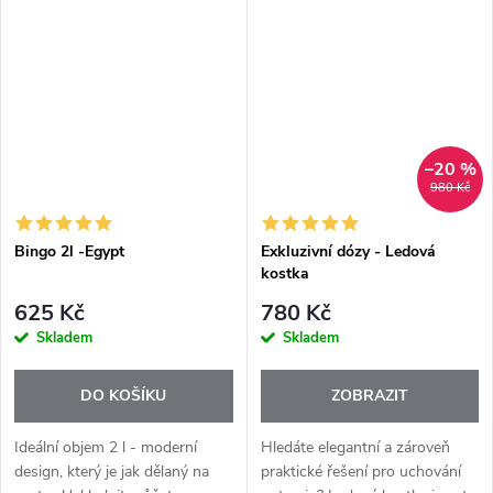
všechny, kteří chtějí servírovat
ochucené oleje.
stylově, ale zároveň prakticky....
–20 %
980 Kč
Bingo 2l -Egypt
Exkluzivní dózy - Ledová
kostka
625 Kč
780 Kč
Skladem
Skladem
DO KOŠÍKU
ZOBRAZIT
Ideální objem 2 l - moderní
Hledáte elegantní a zároveň
design, který je jak dělaný na
praktické řešení pro uchování