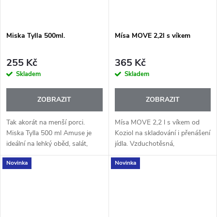
Miska Tylla 500ml.
Mísa MOVE 2,2l s víkem
255 Kč
365 Kč
Skladem
Skladem
ZOBRAZIT
ZOBRAZIT
Tak akorát na menší porci.
Mísa MOVE 2,2 l s víkem od
Miska Tylla 500 ml Amuse je
Koziol na skladování i přenášení
ideální na lehký oběd, salát,
jídla. Vzduchotěsná,
jogurt nebo svačinu – když
stohovatelná a vhodná do
Novinka
Novinka
chcete mít jídlo prakticky po
mrazáku i mikrovlnky.
ruce kdykoliv během dne. Díky...