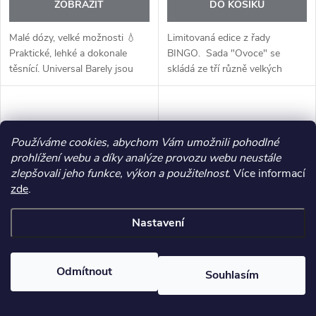
ZOBRAZIT
DO KOŠÍKU
Malé dózy, velké možnosti 💧
Limitovaná edice z řady
Praktické, lehké a dokonale
BINGO. Sada "Ovoce" se
těsnící. Universal Barely jsou
skládá ze tří různě velkých
univerzální nádoby pro
nádob s barevnými víky.
každodenní skladování doma i
na cestách. Díky chytrému
systému...
Používáme cookies, abychom Vám umožnili pohodlné
prohlížení webu a díky analýze provozu webu neustále
zlepšovali jeho funkce, výkon a použitelnost.
Více informací
zde
.
–10 %
–20 %
300 Kč
835 Kč
Nastavení
Nádoba s výlevným víkem
Otočný stojánek na kořenky
Odmítnout
Souhlasím
300 Kč
660 Kč
od
Skladem
Skladem