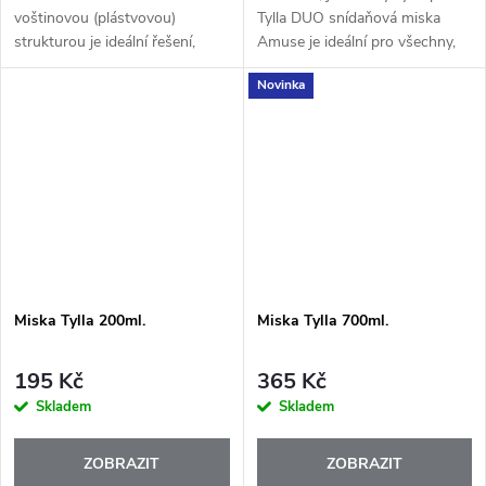
voštinovou (plástvovou)
Tylla DUO snídaňová miska
strukturou je ideální řešení,
Amuse je ideální pro všechny,
když chceš ochránit ruce i
kteří chtějí mít jídlo přehledně
Novinka
pracovní plochy před horkem.
oddělené až do poslední chvíle.
Díky chytré konstrukci skvěle
Díky kompaktnímu tvaru...
izoluje teplo a...
Miska Tylla 200ml.
Miska Tylla 700ml.
195 Kč
365 Kč
Skladem
Skladem
ZOBRAZIT
ZOBRAZIT