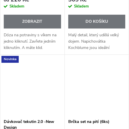
od
Skladem
Skladem
ZOBRAZIT
DO KOŠÍKU
Dóza na potraviny s víkem na
Malý detail, který udělá velký
jedno kliknutí. Zavřete jedním
dojem. Napichovátka
kliknutím. A máte klid.
Kochblume jsou ideální
pomocník na servírování
Novinka
jednohubek, ovoce, sýrů nebo
drobných pochoutek.
Dávkovač tekutin 2.0 -New
Brčka set na pití (6ks)
Design