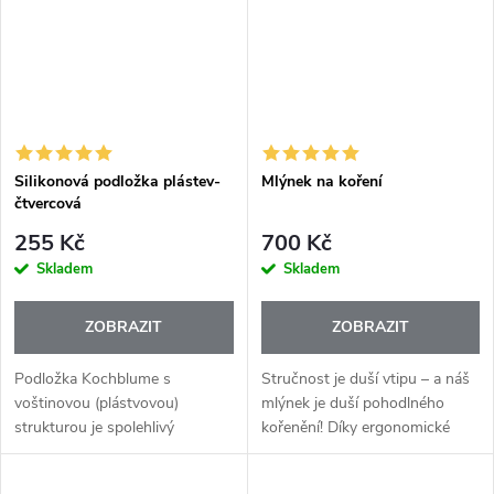
Silikonová podložka plástev-
Mlýnek na koření
čtvercová
255 Kč
700 Kč
Skladem
Skladem
ZOBRAZIT
ZOBRAZIT
Podložka Kochblume s
Stručnost je duší vtipu – a náš
voštinovou (plástvovou)
mlýnek je duší pohodlného
strukturou je spolehlivý
kořenění! Díky ergonomické
ochránce vašich rukou i
pákové rukojeti už žádné
povrchů. Díky chytrému tvaru a
únavné kroucení. Jednoduchý