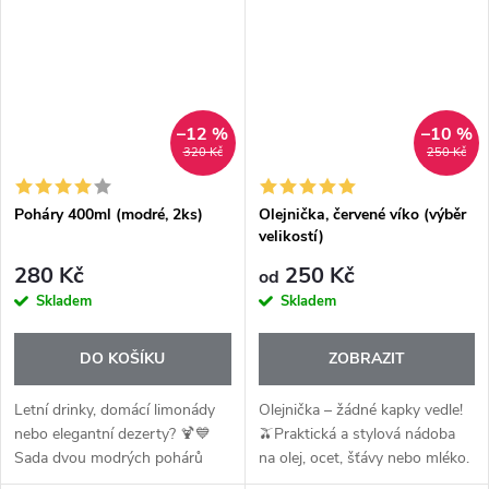
prémiovému silikonu zvládá
pohyb páky namele koření
vysoké teploty, neklouže,...
rychle, přesně...
–12 %
–10 %
320 Kč
250 Kč
Poháry 400ml (modré, 2ks)
Olejnička, červené víko (výběr
velikostí)
280 Kč
250 Kč
od
Skladem
Skladem
DO KOŠÍKU
ZOBRAZIT
Letní drinky, domácí limonády
Olejnička – žádné kapky vedle!
nebo elegantní dezerty? 🍹💙
🫒Praktická a stylová nádoba
Sada dvou modrých pohárů
na olej, ocet, šťávy nebo mléko.
Tupperware je ideální pro
Můžete si vyrobit vlastní