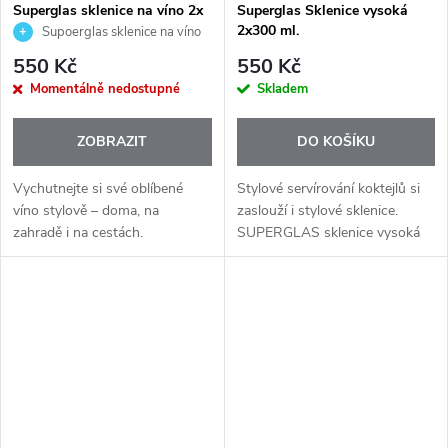
Superglas sklenice na víno 2x
Superglas Sklenice vysoká
100ml.
2x300 ml.
Supoerglas sklenice na víno
2x100ml.
550 Kč
550 Kč
Momentálně nedostupné
Skladem
ZOBRAZIT
DO KOŠÍKU
Vychutnejte si své oblíbené
Stylové servírování koktejlů si
víno stylově – doma, na
zaslouží i stylové sklenice.
zahradě i na cestách.
SUPERGLAS sklenice vysoká
SUPERGLAS sklenice na víno
300 ml od značky Koziol jsou
2×100 ml od značky Koziol
ideální pro všechny nápoje, pivo
kombinují elegantní design
či osvěžující domácí koktejly.
klasických vinných...