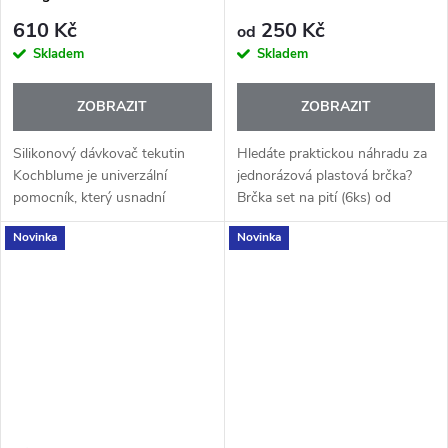
610 Kč
250 Kč
od
Skladem
Skladem
ZOBRAZIT
ZOBRAZIT
Silikonový dávkovač tekutin
Hledáte praktickou náhradu za
Kochblume je univerzální
jednorázová plastová brčka?
pomocník, který usnadní
Brčka set na pití (6ks) od
dávkování saponátu, mýdla,
Kochblume je skvělým
Novinka
Novinka
omáček i kosmetiky. Nový
pomocníkem pro každodenní
design, Jedno stisknutí pro
pití studených i teplých nápojů.
čisté a...
Brčka jsou...