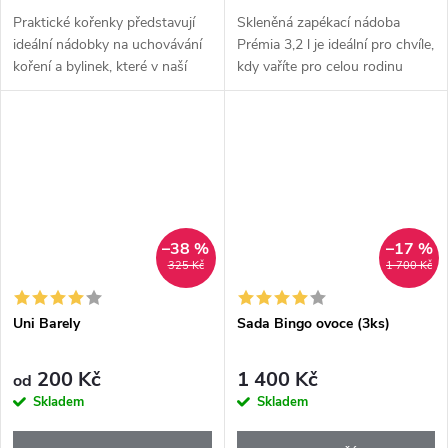
Praktické kořenky představují
Skleněná zapékací nádoba
ideální nádobky na uchovávání
Prémia 3,2 l je ideální pro chvíle,
koření a bylinek, které v naší
kdy vaříte pro celou rodinu
kuchyni nabývají stále většího
nebo si chcete připravit jídlo na
významu. Stále přibývají
více dní dopředu. Velký objem,
možnosti a příležitosti...
kvalitní materiál a...
–38 %
–17 %
325 Kč
1 700 Kč
Uni Barely
Sada Bingo ovoce (3ks)
200 Kč
1 400 Kč
od
Skladem
Skladem