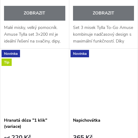
ZOBRAZIT
ZOBRAZIT
Malé misky, velký pomocník.
Set 3 misek Tylla To-Go Amuse
Amuse Tylla set 3×200 ml je
kombinuje nadčasový design s
ideální řešení na svačiny, dipy,
maximální funkčností. Díky
oříšky nebo malé porce jídla –
průhlednému víku z Tritanu
Novinka
Novinka
přesně tak, abyste měli vše po
vždy hned vidíte, co je uvnitř, a
ruce kdykoliv během dne....
vzduchotěsné uzavření udrží...
Tip
Hranatá dóza "1 klik"
Napichovátka
(variace)
220 Kč
365 Kč