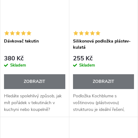
Dávkovač tekutin
Silikonová podložka plástev-
kulatá
380 Kč
255 Kč
Skladem
Skladem
ZOBRAZIT
ZOBRAZIT
Hledáte spolehlivý způsob, jak
Podložka Kochblume s
mít pořádek v tekutinách v
voštinovou (plástvovou)
kuchyni nebo koupelně?
strukturou je ideální řešení,
Silikonový dávkovač tekutin
když chceš ochránit ruce i
Kochblume je univerzální
pracovní plochy před horkem.
pomocník, který usnadní
Díky chytré konstrukci skvěle
dávkování saponátu,...
izoluje teplo a...