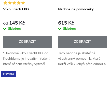
Víko Frisch FIXX
Nádoba na pomocníky
145 Kč
615 Kč
od
Skladem
Skladem
ZOBRAZIT
ZOBRAZIT
Silikonové víko FrischFIXX od
Tato nádoba je skutečně
Kochblume je inovativní řešení,
všestranný pomocník, který
které během vteřiny vytvoří
udrží vaši kuchyň přehlednou a
podtlak a zavákuuje jakoukoli
náčiní vždy po ruce. Je
Novinka
skleněnou mísu nebo nádobu s
navržena tak, aby poskytla
hladkým okrajem.
dostatek místa pro všechny
vaše kuchyňské...