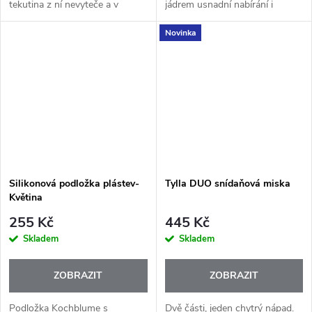
tekutina z ní nevyteče a v
jádrem usnadní nabírání i
mrazáku nezabere zbytečně
servírování těstovin. Má
Novinka
moc místa? Flexibilní silikonové
praktický otvor pro odměření
formy Kochblume jsou přesně
porce špaget, je šetrná k
to, co...
nádobí,...
Silikonová podložka plástev-
Tylla DUO snídaňová miska
Květina
255 Kč
445 Kč
Skladem
Skladem
ZOBRAZIT
ZOBRAZIT
Podložka Kochblume s
Dvě části, jeden chytrý nápad.