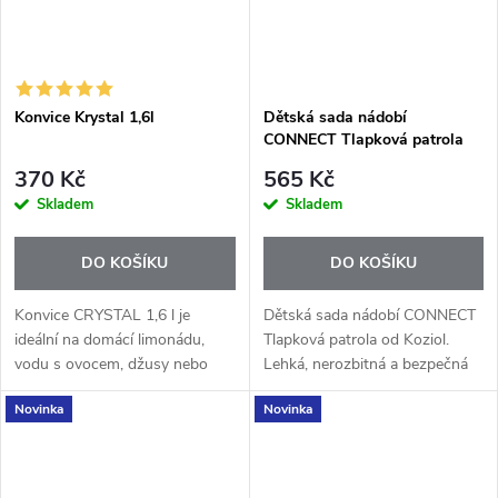
Konvice Krystal 1,6l
Dětská sada nádobí
CONNECT Tlapková patrola
370 Kč
565 Kč
Skladem
Skladem
DO KOŠÍKU
DO KOŠÍKU
Konvice CRYSTAL 1,6 l je
Dětská sada nádobí CONNECT
ideální na domácí limonádu,
Tlapková patrola od Koziol.
vodu s ovocem, džusy nebo
Lehká, nerozbitná a bezpečná
osvěžující letní nápoje. Díky
sada bez BPA pro děti od 6
Novinka
Novinka
většímu objemu pohodlně
měsíců.
naservírujete nápoje celé rodině
i návštěvě.