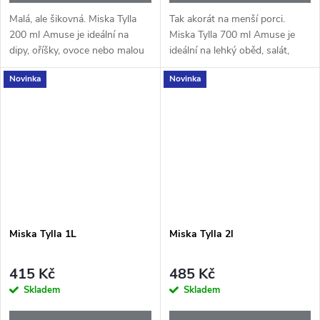
Malá, ale šikovná. Miska Tylla
Tak akorát na menší porci.
200 ml Amuse je ideální na
Miska Tylla 700 ml Amuse je
dipy, oříšky, ovoce nebo malou
ideální na lehký oběd, salát,
svačinu – přesně tak, abyste
jogurt nebo svačinu – když
Novinka
Novinka
měli vždy něco dobrého po
chcete mít jídlo prakticky po
ruce. Díky průhlednému víku z...
ruce kdykoliv během dne. Díky...
Miska Tylla 1L
Miska Tylla 2l
415 Kč
485 Kč
Skladem
Skladem