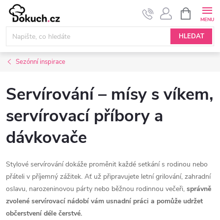
Přejít
NÁKUPNÍ
KOŠÍK
na
obsah
HLEDAT
Sezónní inspirace
Servírování – mísy s víkem,
servírovací příbory a
dávkovače
Stylové servírování dokáže proměnit každé setkání s rodinou nebo
přáteli v příjemný zážitek. Ať už připravujete letní grilování, zahradní
oslavu, narozeninovou párty nebo běžnou rodinnou večeři,
správně
zvolené servírovací nádobí vám usnadní práci a pomůže udržet
občerstvení déle čerstvé.