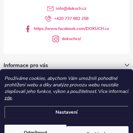
k
t
info
@
dokuch.cz
y
í
+420 737 882 258
v
https://www.facebook.com/DOKUCH.cz
ý
dokuchcz/
p
i
Informace pro vás
s
Používáme cookies, abychom Vám umožnili pohodlné
DOKUCH.cz
u
prohlížení webu a díky analýze provozu webu neustále
zlepšovali jeho funkce, výkon a použitelnost.
Více informací
zde
.
Recepty
Nastavení
Copyright 2026
DOKUCH
. Všechna práva vyhrazena.
Upravit nastavení
cookies
Odmítnout