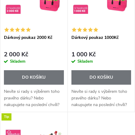
p
n
i
í
s
p
Dárkový poukaz 2000 Kč
Dárkový poukaz 1000Kč
p
r
2 000 Kč
1 000 Kč
r
Skladem
Skladem
o
o
DO KOŠÍKU
DO KOŠÍKU
d
d
Nevíte si rady s výběrem toho
Nevíte si rady s výběrem toho
u
pravého dárku? Nebo
pravého dárku? Nebo
nakupujete na poslední chvíli?
nakupujete na poslední chvíli?
u
Dárkový poukaz DOKUCH je
Dárkový poukaz DOKUCH je
k
Tip
jednoduché a rychlé řešení,
jednoduché a rychlé řešení,
k
které udělá radost každému,
které udělá radost každému,
t
kdo miluje...
kdo miluje...