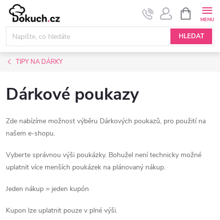
Přejít
NÁKUPNÍ
KOŠÍK
na
obsah
HLEDAT
TIPY NA DÁRKY
Dárkové poukazy
Zde nabízíme možnost výběru Dárkových poukazů, pro použití na
našem e-shopu.
Vyberte správnou výši poukázky. Bohužel není technicky možné
uplatnit více menších poukázek na plánovaný nákup.
Jeden nákup = jeden kupón
Kupon lze uplatnit pouze v plné výši.