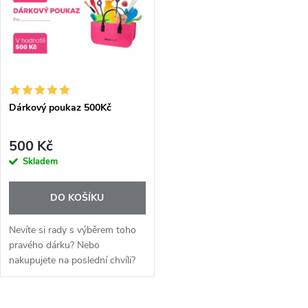
t
ů
ů
Dárkový poukaz 500Kč
500 Kč
Skladem
DO KOŠÍKU
Nevíte si rady s výběrem toho
pravého dárku? Nebo
nakupujete na poslední chvíli?
Dárkový poukaz DOKUCH je
jednoduché a rychlé řešení,
které udělá radost každému,