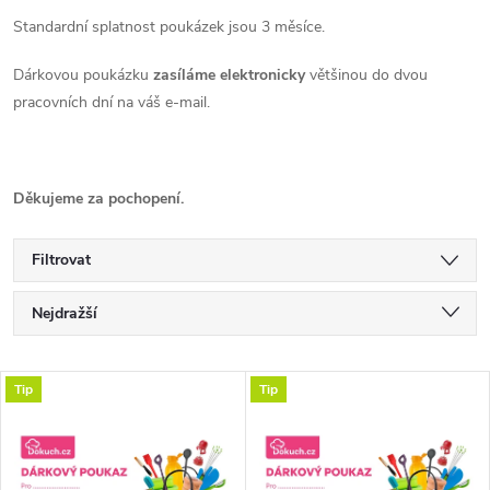
Standardní splatnost poukázek jsou 3 měsíce.
Dárkovou poukázku
zasíláme elektronicky
většinou do dvou
pracovních dní na váš e-mail.
Děkujeme za pochopení.
Filtrovat
Ř
Nejdražší
a
Doporučujeme
V
Tip
Tip
Nejlevnější
z
ý
Nejprodávanější
e
Abecedně