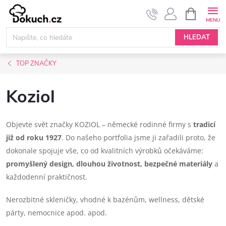
Přejít
NÁKUPNÍ
KOŠÍK
na
obsah
HLEDAT
TOP ZNAČKY
Koziol
Objevte svět značky KOZIOL – německé rodinné firmy s
tradicí
již od roku 1927
. Do našeho portfolia jsme ji zařadili proto, že
dokonale spojuje vše, co od kvalitních výrobků očekáváme:
promyšlený design, dlouhou životnost, bezpečné materiály
a
každodenní praktičnost.
Nerozbitné skleničky, vhodné k bazénům, wellness, dětské
párty, nemocnice apod. apod.