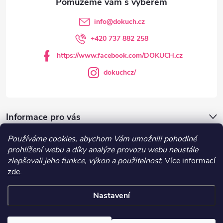
t
info
@
dokuch.cz
í
+420 737 882 258
https://www.facebook.com/DOKUCH.cz
dokuchcz/
Informace pro vás
Používáme cookies, abychom Vám umožnili pohodlné
DOKUCH.cz
prohlížení webu a díky analýze provozu webu neustále
zlepšovali jeho funkce, výkon a použitelnost.
Více informací
zde
.
Recepty
Nastavení
Copyright 2026
DOKUCH
. Všechna práva vyhrazena.
Upravit nastavení
cookies