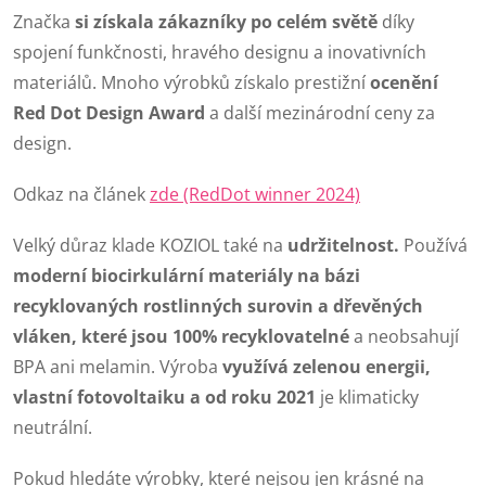
c
Značka
si získala zákazníky po celém světě
díky
í
spojení funkčnosti, hravého designu a inovativních
materiálů. Mnoho výrobků získalo prestižní
ocenění
p
Red Dot Design Award
a další mezinárodní ceny za
r
design.
v
Odkaz na článek
zde (RedDot winner 2024)
k
Velký důraz klade KOZIOL také na
udržitelnost.
Používá
y
moderní biocirkulární materiály na bázi
v
recyklovaných rostlinných surovin a dřevěných
vláken, které jsou 100% recyklovatelné
a neobsahují
ý
BPA ani melamin. Výroba
využívá zelenou energii,
p
vlastní fotovoltaiku a od roku 2021
je klimaticky
neutrální.
i
Pokud hledáte výrobky, které nejsou jen krásné na