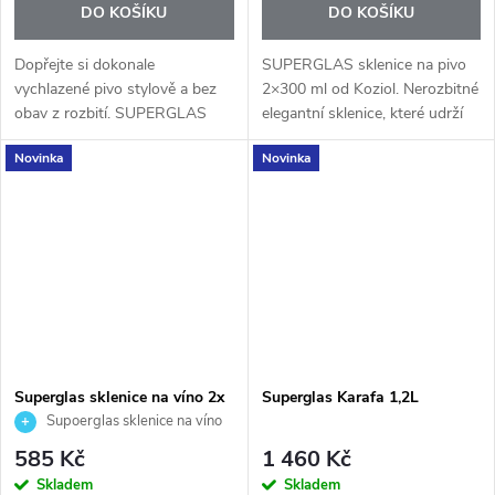
DO KOŠÍKU
DO KOŠÍKU
Dopřejte si dokonale
SUPERGLAS sklenice na pivo
vychlazené pivo stylově a bez
2×300 ml od Koziol. Nerozbitné
obav z rozbití. SUPERGLAS
elegantní sklenice, které udrží
sklenice na pivo 500 ml od
nápoj déle chladný. Ideální na
Novinka
Novinka
značky Koziol spojují klasický
zahradu i grilování.
vzhled pivního půllitru s
moderním...
Superglas sklenice na víno 2x
Superglas Karafa 1,2L
250ml.
Supoerglas sklenice na víno
2x250ml.
585 Kč
1 460 Kč
Skladem
Skladem