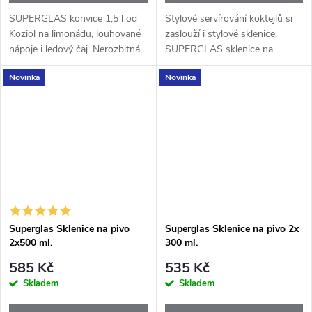
SUPERGLAS konvice 1,5 l od
Stylové servírování koktejlů si
Koziol na limonádu, louhované
zaslouží i stylové sklenice.
nápoje i ledový čaj. Nerozbitná,
SUPERGLAS sklenice na
elegantní a ideální na letní
koktejl 300 ml od značky Koziol
Novinka
Novinka
servírování.
jsou ideální pro oblíbené drinky
jako Aperol Spritz, Hugo,...
Superglas Sklenice na pivo
Superglas Sklenice na pivo 2x
2x500 ml.
300 ml.
585 Kč
535 Kč
Skladem
Skladem