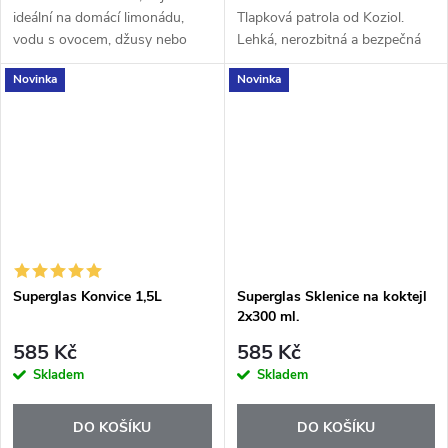
ideální na domácí limonádu,
Tlapková patrola od Koziol.
vodu s ovocem, džusy nebo
Lehká, nerozbitná a bezpečná
osvěžující letní nápoje. Díky
sada bez BPA pro děti od 6
Novinka
Novinka
většímu objemu pohodlně
měsíců.
naservírujete nápoje celé rodině
i návštěvě.
Superglas Konvice 1,5L
Superglas Sklenice na koktejl
2x300 ml.
585 Kč
585 Kč
Skladem
Skladem
DO KOŠÍKU
DO KOŠÍKU