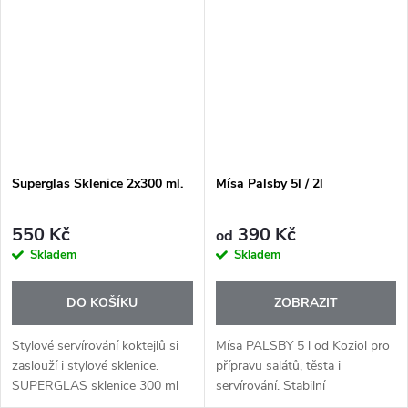
kombinují elegantní design
či osvěžující domácí koktejly.
klasických vinných...
Superglas Sklenice 2x300 ml.
Mísa Palsby 5l / 2l
550 Kč
390 Kč
od
Skladem
Skladem
DO KOŠÍKU
ZOBRAZIT
Stylové servírování koktejlů si
Mísa PALSBY 5 l od Koziol pro
zaslouží i stylové sklenice.
přípravu salátů, těsta i
SUPERGLAS sklenice 300 ml
servírování. Stabilní
od značky Koziol jsou ideální
skandinávský design vhodný do