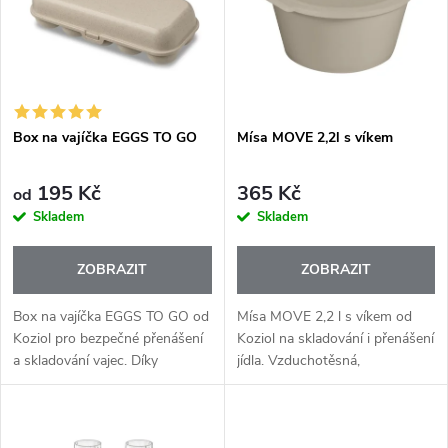
e
p
Abecedně
n
i
í
s
p
Box na vajíčka EGGS TO GO
Mísa MOVE 2,2l s víkem
p
r
195 Kč
365 Kč
od
r
Skladem
Skladem
o
o
ZOBRAZIT
ZOBRAZIT
d
d
Box na vajíčka EGGS TO GO od
Mísa MOVE 2,2 l s víkem od
u
Koziol pro bezpečné přenášení
Koziol na skladování i přenášení
a skladování vajec. Díky
jídla. Vzduchotěsná,
u
pevnému a odolnému
stohovatelná a vhodná do
k
provedení chrání Box na vajíčka
mrazáku i mikrovlnky.
k
EGGS TO GO vejce před