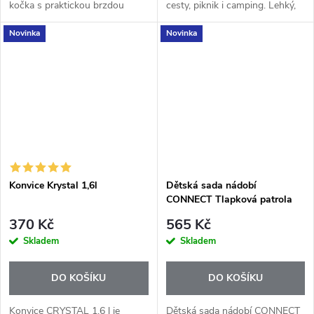
kočka s praktickou brzdou
cesty, piknik i camping. Lehký,
odvíjení a stabilní základnou do
odolný a ekologický pomocník.
Novinka
Novinka
každé kuchyně. Včetně 1 role
utěrek.
Konvice Krystal 1,6l
Dětská sada nádobí
CONNECT Tlapková patrola
370 Kč
565 Kč
Skladem
Skladem
DO KOŠÍKU
DO KOŠÍKU
Konvice CRYSTAL 1,6 l je
Dětská sada nádobí CONNECT