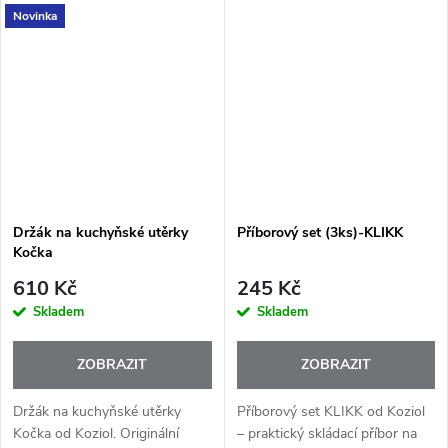
Novinka
pro všechny nápoje či
myčky i mikrovlnky.
osvěžující domácí koktejly.
Držák na kuchyňské utěrky
Příborový set (3ks)-KLIKK
Kočka
610 Kč
245 Kč
Skladem
Skladem
ZOBRAZIT
ZOBRAZIT
Držák na kuchyňské utěrky
Příborový set KLIKK od Koziol
Kočka od Koziol. Originální
– praktický skládací příbor na