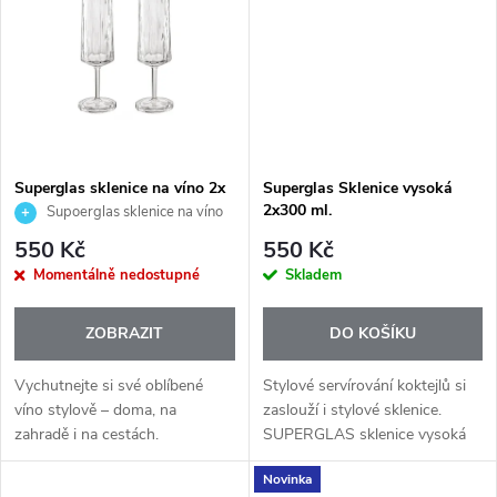
t
rozbitím i...
t
ů
ů
Superglas sklenice na víno 2x
Superglas Sklenice vysoká
100ml.
2x300 ml.
Supoerglas sklenice na víno
2x100ml.
550 Kč
550 Kč
Momentálně nedostupné
Skladem
ZOBRAZIT
DO KOŠÍKU
Vychutnejte si své oblíbené
Stylové servírování koktejlů si
víno stylově – doma, na
zaslouží i stylové sklenice.
zahradě i na cestách.
SUPERGLAS sklenice vysoká
SUPERGLAS sklenice na víno
300 ml od značky Koziol jsou
Novinka
2×100 ml od značky Koziol
ideální pro všechny nápoje, pivo