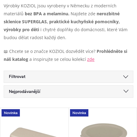
Výrobky KOZIOL jsou vyrobeny v Německu z moderních
materiálů
bez BPA a melaminu.
Najdete zde
nerozbitné
sklenice SUPERGLAS, praktické kuchyňské pomocníky,
výrobky pro děti
i chytré doplňky do domácnosti, které Vám
budou dělat radost každý den.
📖 Chcete se o značce KOZIOL dozvědět více?
Prohlédněte si
náš katalog
a inspirujte se celou kolekcí
zde
Filtrovat
Ř
Nejprodávanější
a
Doporučujeme
V
Novinka
Novinka
Nejlevnější
z
ý
Nejdražší