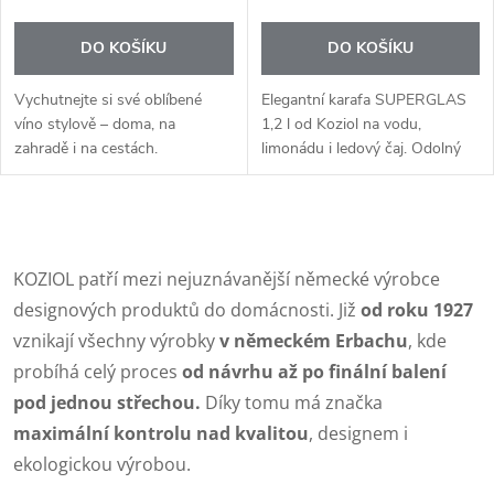
DO KOŠÍKU
DO KOŠÍKU
Vychutnejte si své oblíbené
Elegantní karafa SUPERGLAS
víno stylově – doma, na
1,2 l od Koziol na vodu,
zahradě i na cestách.
limonádu i ledový čaj. Odolný
SUPERGLAS sklenice na víno
materiál, praktické víčko a
2×250 ml od značky Koziol
design Made in Germany.
kombinují elegantní design
O
klasických vinných...
v
KOZIOL patří mezi nejuznávanější německé výrobce
designových produktů do domácnosti. Již
od roku 1927
l
vznikají všechny výrobky
v německém Erbachu
, kde
á
probíhá celý proces
od návrhu až po finální balení
pod jednou střechou.
Díky tomu má značka
d
maximální kontrolu nad kvalitou
, designem i
a
ekologickou výrobou.