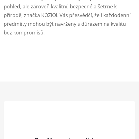
s
pohled, ale zároveň kvalitní, bezpečné a šetrné k
u
přírodě, značka KOZIOL Vás přesvědčí, že i každodenní
předměty mohou být navrženy s důrazem na kvalitu
bez kompromisů.
Z
á
p
a