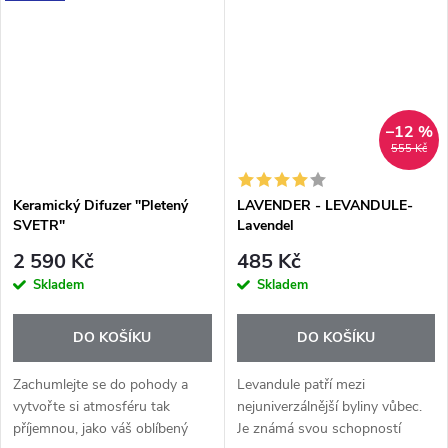
ambientní světlo. Díky
elegantnímu...
–12 %
555 Kč
Keramický Difuzer "Pletený
LAVENDER - LEVANDULE-
SVETR"
Lavendel
2 590 Kč
485 Kč
Skladem
Skladem
DO KOŠÍKU
DO KOŠÍKU
Zachumlejte se do pohody a
Levandule patří mezi
vytvořte si atmosféru tak
nejuniverzálnější byliny vůbec.
příjemnou, jako váš oblíbený
Je známá svou schopností