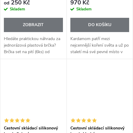
250 Kč
970 Kč
od
Skladem
Skladem
ZOBRAZIT
DO KOŠÍKU
Hledáte praktickou náhradu za
Kardamom patří mezi
jednorázová plastová brčka?
nejcennější koření světa a už po
Brčka set na pití (6ks) od
staletí má své pevné místo v
Kochblume je skvělým
kuchyních napříč kontinenty.
pomocníkem pro každodenní
Esenciální olej Cardamom+
pití studených i teplých nápojů.
přináší jeho typickou hřejivou,
Brčka jsou...
jemně...
Cestovní skládací silikonový
Cestovní skládací silikonový