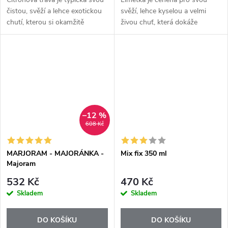
čistou, svěží a lehce exotickou
svěží, lehce kyselou a velmi
chutí, kterou si okamžitě
živou chuť, která dokáže
spojujeme s asijskou kuchyní.
okamžitě probudit i obyčejné
Esenciální olej Lemongrass+
jídlo. Esenciální olej Lime+
přináší tuto výraznou, ale...
přináší tuto typickou
limetkovou chuť...
–12 %
608 Kč
MARJORAM - MAJORÁNKA -
Mix fix 350 ml
Majoram
532 Kč
470 Kč
Skladem
Skladem
DO KOŠÍKU
DO KOŠÍKU