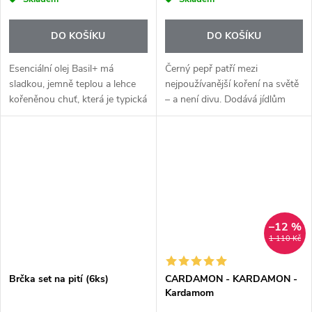
DO KOŠÍKU
DO KOŠÍKU
Esenciální olej Basil+ má
Černý pepř patří mezi
sladkou, jemně teplou a lehce
nejpoužívanější koření na světě
kořeněnou chuť, která je typická
– a není divu. Dodává jídlům
pro čerstvou bazalku. Hodí se
hloubku, lehkou pikantnost a
do každodenní kuchyně – od
plnou chuť. Esenciální olej Black
rychlých večeří až po
Pepper+ nabízí tuto klasiku v...
víkendové...
–12 %
1 110 Kč
Brčka set na pití (6ks)
CARDAMON - KARDAMON -
Kardamom