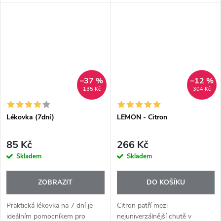
zimní pulovr. Keramický kryt s
zklidnit, navodit pocit pohody a
jemným pleteným vzorem
zároveň překvapí jemnou, lehce
doplňuje dřevěná základna,
nasládlou květovou chutí, která
která působí...
se...
–37 %
–12 %
135 Kč
304 Kč
Lékovka (7dní)
LEMON - Citron
85 Kč
266 Kč
Skladem
Skladem
ZOBRAZIT
DO KOŠÍKU
Praktická lékovka na 7 dní je
Citron patří mezi
ideálním pomocníkem pro
nejuniverzálnější chutě v