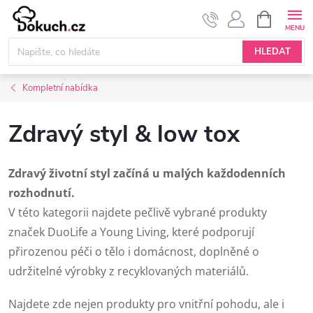
Přejít
NÁKUPNÍ
KOŠÍK
na
obsah
HLEDAT
Kompletní nabídka
Zdravý styl & low tox
Zdravý životní styl začíná u malých každodenních
rozhodnutí.
V této kategorii najdete pečlivě vybrané produkty
značek
DuoLife
a
Young Living
, které podporují
přirozenou péči o tělo i domácnost, doplněné o
udržitelné výrobky z recyklovaných materiálů.
Najdete zde nejen produkty pro vnitřní pohodu, ale i