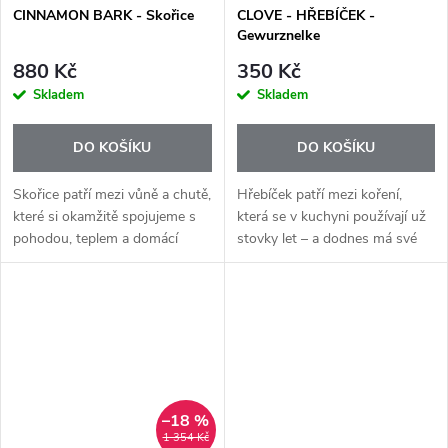
CINNAMON BARK - Skořice
CLOVE - HŘEBÍČEK -
Gewurznelke
880 Kč
350 Kč
Skladem
Skladem
DO KOŠÍKU
DO KOŠÍKU
Skořice patří mezi vůně a chutě,
Hřebíček patří mezi koření,
které si okamžitě spojujeme s
která se v kuchyni používají už
pohodou, teplem a domácí
stovky let – a dodnes má své
atmosférou. Esenciální olej
pevné místo v sladkých i
Cinnamon Bark+ má výraznou,
slaných receptech. Esenciální
kořeněnou a hřejivou chuť,
olej Clove+ přináší jeho
která...
typickou...
–18 %
1 354 Kč