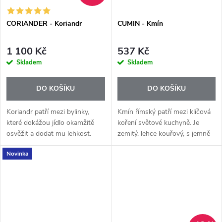
CORIANDER - Koriandr
CUMIN - Kmín
1 100 Kč
537 Kč
Skladem
Skladem
DO KOŠÍKU
DO KOŠÍKU
Koriandr patří mezi bylinky,
Kmín římský patří mezi klíčová
které dokážou jídlo okamžitě
koření světové kuchyně. Je
osvěžit a dodat mu lehkost.
zemitý, lehce kouřový, s jemně
Esenciální olej Coriander+ má
hořkosladkým tónem, který
Novinka
čistou, zelenou a jemně
dodává jídlům hloubku a
citrusovou chuť typickou pro
charakter. Esenciální olej
čerstvé...
Cumin+...