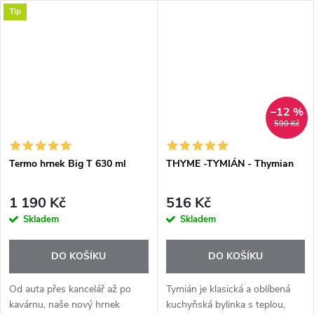
Tip
mandarinkovou chuť v
jemně nasládlou, anýzovou a
koncentrované podobě, která...
bylinnou chuť. Esenciální olej...
–12 %
590 Kč
Termo hrnek Big T 630 ml
THYME -TYMIÁN - Thymian
1 190 Kč
516 Kč
Skladem
Skladem
DO KOŠÍKU
DO KOŠÍKU
Od auta přes kancelář až po
Tymián je klasická a oblíbená
kavárnu, naše nový hrnek
kuchyňská bylinka s teplou,