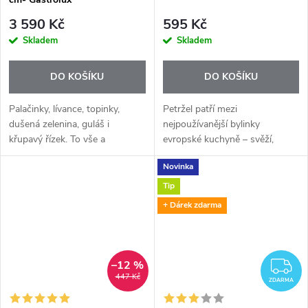
3 590 Kč
595 Kč
Skladem
Skladem
DO KOŠÍKU
DO KOŠÍKU
Palačinky, lívance, topinky,
Petržel patří mezi
dušená zelenina, guláš i
nejpoužívanější bylinky
křupavý řízek. To vše a
evropské kuchyně – svěží,
mnohem víc připravíte na
zelená a lehká. Esenciální olej
Novinka
vysoce kvalitních indukčních
Parsley+ přináší tuto známou
pánvích Gastrolux. Indukční
chuť v koncentrované podobě,
Tip
deska vyžaduje...
díky které stačí...
+ Dárek zdarma
–12 %
Z
447 Kč
ZDARMA