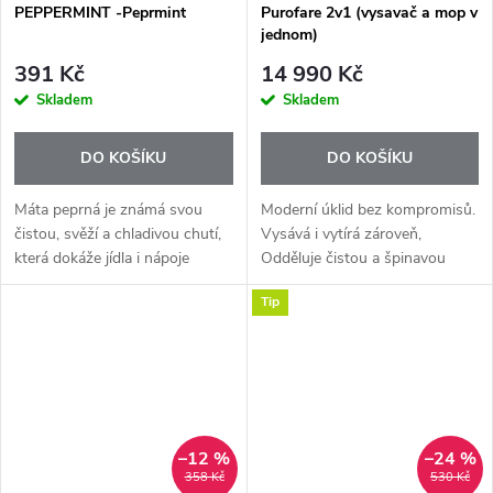
PEPPERMINT -Peprmint
Purofare 2v1 (vysavač a mop v
jednom)
391 Kč
14 990 Kč
Skladem
Skladem
DO KOŠÍKU
DO KOŠÍKU
Máta peprná je známá svou
Moderní úklid bez kompromisů.
čistou, svěží a chladivou chutí,
Vysává i vytírá zároveň,
která dokáže jídla i nápoje
Odděluje čistou a špinavou
okamžitě oživit. Esenciální olej
vodu. Bez chemie! Výsledkem je
Tip
Peppermint+ přináší tuto
rychle suchá podlaha. Objednej
intenzivní mátovou chuť v...
si Purofare s ukázkou u vás
doma...
–12 %
–24 %
358 Kč
530 Kč