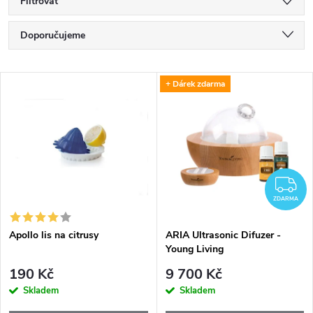
Filtrovat
Ř
Doporučujeme
a
Nejlevnější
V
+ Dárek zdarma
Nejdražší
z
ý
Nejprodávanější
e
p
Abecedně
n
i
Z
í
ZDARMA
s
p
Apollo lis na citrusy
ARIA Ultrasonic Difuzer -
Young Living
p
r
190 Kč
9 700 Kč
r
Skladem
Skladem