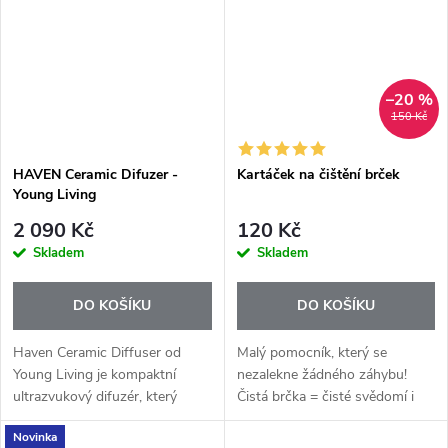
Grapefruit+...
–20 %
150 Kč
HAVEN Ceramic Difuzer -
Kartáček na čištění brček
Young Living
2 090 Kč
120 Kč
Skladem
Skladem
DO KOŠÍKU
DO KOŠÍKU
Haven Ceramic Diffuser od
Malý pomocník, který se
Young Living je kompaktní
nezalekne žádného záhybu!
ultrazvukový difuzér, který
Čistá brčka = čisté svědomí i
jemně provoní menší prostor a
lepší chuť!
Novinka
zároveň slouží jako stylové