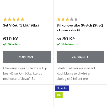
Set Víček "1 klik" (6ks)
Silikonové víko Stretch (Streč)
- Univerzální Ø
610 Kč
80 Kč
od
Skladem
Skladem
ZOBRAZIT
ZOBRAZIT
Otevřený jogurt v lednici? Dip
Stretch silikonové víko od
bez víčka? Omáčka, kterou
Kochblume je chytré a
nechcete přelévat? Se
ekologické řešení pro
silikonovými víčky 1Click
každodenní skladování potravin.
Novinka
Kochblume to vyřešíte během
Díky vysoce pružnému
vteřiny.
potravinářskému silikonu
Tip
perfektně přilne k miskám,...