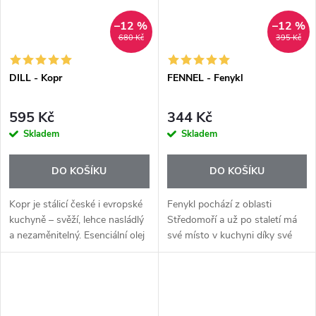
–12 %
–12 %
680 Kč
395 Kč
DILL - Kopr
FENNEL - Fenykl
595 Kč
344 Kč
Skladem
Skladem
DO KOŠÍKU
DO KOŠÍKU
Kopr je stálicí české i evropské
Fenykl pochází z oblasti
kuchyně – svěží, lehce nasládlý
Středomoří a už po staletí má
a nezaměnitelný. Esenciální olej
své místo v kuchyni díky své
Dill+ přináší jeho typickou chuť
typické jemně nasládlé, lehce
v praktické podobě, která
lékořicové chuti. Esenciální olej
snadno nahradí...
Fennel+ se získává parní...