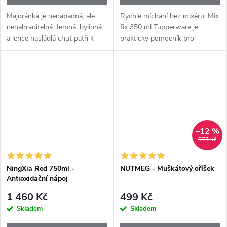
Majoránka je nenápadná, ale
Rychlé míchání bez mixéru. Mix
nenahraditelná. Jemná, bylinná
fix 350 ml Tupperware je
a lehce nasládlá chuť patří k
praktický pomocník pro
základům středomořské i
každého, kdo chce během pár
tradiční české kuchyně.
vteřin promíchat nápoje, těsta
Esenciální olej Marjoram+ se
nebo omáčky – bez metly, bez
získává...
mixéru a...
–12 %
573 Kč
NingXia Red 750ml -
NUTMEG - Muškátový oříšek
Antioxidační nápoj
1 460 Kč
499 Kč
Skladem
Skladem