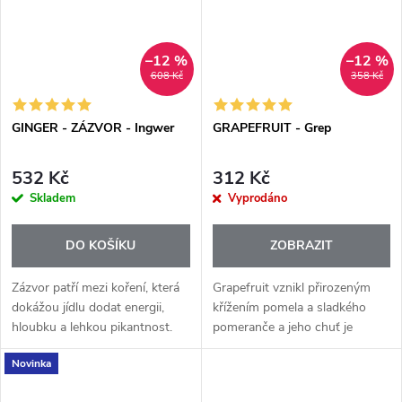
–12 %
–12 %
608 Kč
358 Kč
GINGER - ZÁZVOR - Ingwer
GRAPEFRUIT - Grep
532 Kč
312 Kč
Skladem
Vyprodáno
DO KOŠÍKU
ZOBRAZIT
Zázvor patří mezi koření, která
Grapefruit vznikl přirozeným
dokážou jídlu dodat energii,
křížením pomela a sladkého
hloubku a lehkou pikantnost.
pomeranče a jeho chuť je
Esenciální olej Ginger+ se
přesně taková, jakou čekáš –
Novinka
získává parní destilací z kořene
šťavnatá, lehce kyselkavá a
zázvoru a nabízí jeho...
osvěžující. Esenciální olej