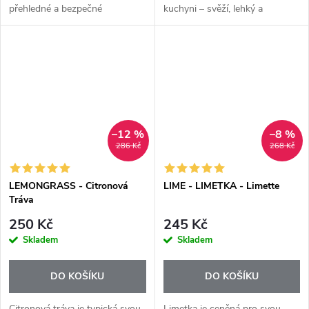
přehledné a bezpečné
kuchyni – svěží, lehký a
dávkování léků či doplňků
přirozeně povzbuzující.
stravy. Díky kompaktní délce 11
Esenciální olej Lemon+ nabízí
cm ji snadno uložíte do kabelky,
jeho intenzivní, čistou
batohu i...
citrusovou chuť v praktické...
–12 %
–8 %
286 Kč
268 Kč
LEMONGRASS - Citronová
LIME - LIMETKA - Limette
Tráva
250 Kč
245 Kč
Skladem
Skladem
DO KOŠÍKU
DO KOŠÍKU
Citronová tráva je typická svou
Limetka je ceněná pro svou