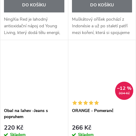
DO KOŠÍKU
DO KOŠÍKU
NingXia Red je lahodný
Muškátový oříšek pochází z
antioxidační nápoj od Young
Indonésie a už po staletí patří
Living, který dodá tělu energii,
mezi koření, která si spojujeme
podpoří imunitu a pomůže
s teplem, pohodou a tradiční
doplnit důležité vitamíny,
kuchyní. Esenciální olej
minerály a antioxidanty každý...
Nutmeg+ se získává parní...
–12 %
304 Kč
Obal na lahev -Jeans s
ORANGE - Pomeranč
popruhem
220 Kč
266 Kč
Skladem
Skladem