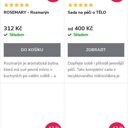
ROSEMARY - Rozmarýn
Sada na péči o TĚLO
312 Kč
400 Kč
od
Skladem
Skladem
DO KOŠÍKU
ZOBRAZIT
Rozmarýn je aromatická bylina,
Dopřejte sobě i přírodě jemnější
která má své pevné místo v
péči. Tato kompletní sada z
kuchyních po celém světě – a
recyklovaného mikrovlákna je
zejména v italské a
ideální pro ženy, které chtějí
středomořské kuchyni je
zvolit šetrnou, opakovaně
prakticky nenahraditelný.
použitelnou a udržitelnou...
Esenciální olej...