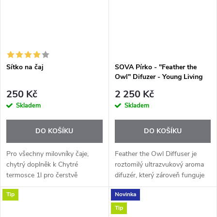
Sítko na čaj
SOVA Pírko - "Feather the
Owl" Difuzer - Young Living
250 Kč
2 250 Kč
Skladem
Skladem
DO KOŠÍKU
DO KOŠÍKU
Pro všechny milovníky čaje,
Feather the Owl Diffuser je
chytrý doplněk k Chytré
roztomilý ultrazvukový aroma
termosce 1l pro čerstvě
difuzér, který zároveň funguje
uvařený čaj.
jako zvlhčovač vzduchu, noční
Tip
Novinka
světlo a přehrávač uklidňujících
zvuků. Je ideální do...
Tip