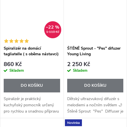
–22 %
1 110 Kč
Spiralizér na domácí
ŠTĚNĚ Sprout - "Pes" difuzer
tagliatelle ( s oběma nástavci)
Young Living
860 Kč
2 250 Kč
Skladem
Skladem
DO KOŠÍKU
DO KOŠÍKU
Spiralizér je praktický
Dětský ultrazvukový difuzér s
kuchyňský pomocník určený
melodiemi a nočním světlem 🌙
pro rychlou a snadnou přípravu
Štěně Sprout "Pes" Diffuser je
domácích tagliatelle ze zeleniny.
roztomilý ultrazvukový aroma
Novinka
Umožňuje vytvářet dlouhé,
difuzér, který zároveň funguje