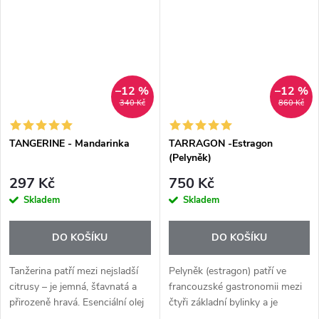
rovnoměrné a elegantní
jako zvlhčovač...
proužky,...
–12 %
–12 %
340 Kč
860 Kč
TANGERINE - Mandarinka
TARRAGON -Estragon
(Pelyněk)
297 Kč
750 Kč
Skladem
Skladem
DO KOŠÍKU
DO KOŠÍKU
Tanžerina patří mezi nejsladší
Pelyněk (estragon) patří ve
citrusy – je jemná, šťavnatá a
francouzské gastronomii mezi
přirozeně hravá. Esenciální olej
čtyři základní bylinky a je
Tangerine+ nabízí tuto typickou
ceněný pro svou výraznou,