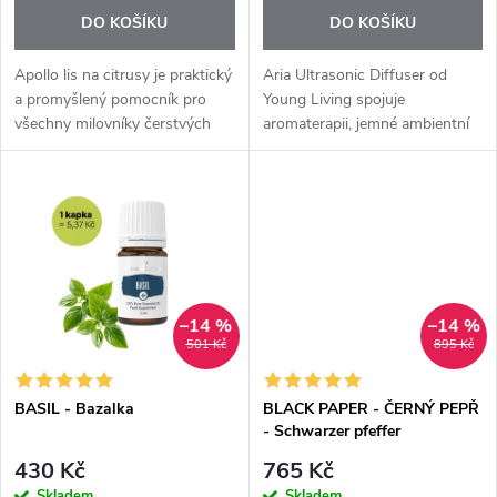
o
o
DO KOŠÍKU
DO KOŠÍKU
d
d
Apollo lis na citrusy je praktický
Aria Ultrasonic Diffuser od
u
a promyšlený pomocník pro
Young Living spojuje
všechny milovníky čerstvých
aromaterapii, jemné ambientní
u
citrusových šťáv a zdravého
osvětlení a relaxační hudbu do
k
stravování. Díky chytrému tvaru
jednoho elegantního zařízení.
k
a variabilnímu použití si...
Díky kombinaci skleněného
t
krytu a...
t
ů
ů
–14 %
–14 %
501 Kč
895 Kč
BASIL - Bazalka
BLACK PAPER - ČERNÝ PEPŘ
- Schwarzer pfeffer
430 Kč
765 Kč
Skladem
Skladem