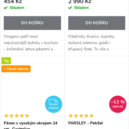
454 Kč
2 990 Kč
Skladem
Skladem
DO KOŠÍKU
DO KOŠÍKU
Oregano patří mezi
Palačinky, lívance, topinky,
nejvýraznější bylinky v kuchyni
dušená zelenina, guláš i
– kořeněné, lehce pikantní a
křupavý řízek. To vše a
plné chuti. Esenciální olej
mnohem víc připravíte na
Tip
Oregano+ nabízí tuto typickou
vysoce kvalitních indukčních
chuť v koncentrované podobě,
pánvích Gastrolux. Indukční
+ Dárek zdarma
takže...
deska vyžaduje...
–12 %
ZDARMA
680 Kč
ZDARMA
Pánev s vysokým okrajem 24
PARSLEY - Petržel
cm- Gastrolux