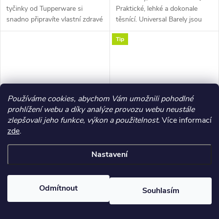
tyčinky od Tupperware si
Praktické, lehké a dokonale
snadno připravíte vlastní zdravé
těsnící. Universal Barely jsou
svačiny přesně podle své chuti.
univerzální nádoby pro
Tip
Bez zbytečných přísad,
každodenní skladování doma i
konzervantů a s plnou
na cestách. Díky chytrému
kontrolou nad...
systému...
Používáme cookies, abychom Vám umožnili pohodlné
–21 %
–18 %
prohlížení webu a díky analýze provozu webu neustále
350 Kč
1 470 Kč
zlepšovali jeho funkce, výkon a použitelnost.
Více informací
zde
.
Utěrka na brýle z mikrovlákna,
VANILLA - Vanilka
Nastavení
2ks
275 Kč
1 200 Kč
Skladem
Skladem
Odmítnout
Souhlasím
ZOBRAZIT
DO KOŠÍKU