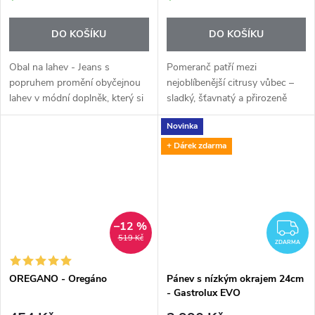
DO KOŠÍKU
DO KOŠÍKU
Obal na lahev - Jeans s
Pomeranč patří mezi
popruhem promění obyčejnou
nejoblíbenější citrusy vůbec –
lahev v módní doplněk, který si
sladký, šťavnatý a přirozeně
vezmete do města, na nákup,
povzbuzující. Esenciální olej
Novinka
na výlet i na dovolenou.
Orange+ nabízí jeho čistou
citrusovou chuť a veselou vůni
+ Dárek zdarma
v...
–12 %
Z
519 Kč
ZDARMA
OREGANO - Oregáno
Pánev s nízkým okrajem 24cm
- Gastrolux EVO