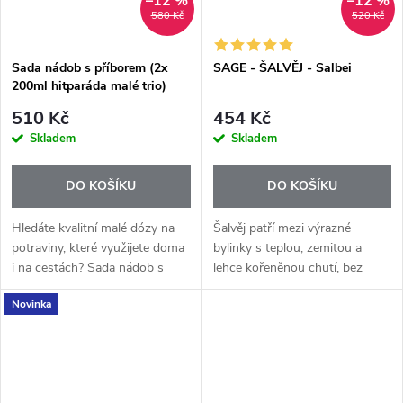
–12 %
–12 %
580 Kč
520 Kč
Sada nádob s příborem (2x
SAGE - ŠALVĚJ - Salbei
200ml hitparáda malé trio)
510 Kč
454 Kč
Skladem
Skladem
DO KOŠÍKU
DO KOŠÍKU
Hledáte kvalitní malé dózy na
Šalvěj patří mezi výrazné
potraviny, které využijete doma
bylinky s teplou, zemitou a
i na cestách? Sada nádob s
lehce kořeněnou chutí, bez
příborem Hitparáda Malé Trio
které si mnozí neumí představit
Novinka
obsahuje dvě praktické nádoby
sváteční kuchyni. Esenciální olej
o objemu 200 ml a kompaktní...
Sage+ se získává parní...