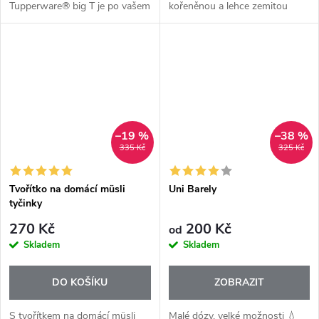
Tupperware® big T je po vašem
kořeněnou a lehce zemitou
boku, aby byl váš šálek plný.
chutí. Esenciální olej Thyme+
Vodotěsnost: Sklopné víko drží
vzniká parní destilací listů
váš nápoj tam, kde má být:...
tymiánu a nabízí tuto
intenzivní...
–19 %
–38 %
335 Kč
325 Kč
Tvořítko na domácí müsli
Uni Barely
tyčinky
270 Kč
200 Kč
od
Skladem
Skladem
DO KOŠÍKU
ZOBRAZIT
S tvořítkem na domácí müsli
Malé dózy, velké možnosti 💧