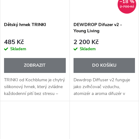
–18 %
2 700 Kč
Dětský hrnek TRINKI
DEWDROP Difuzer v2 -
Young Living
485 Kč
2 200 Kč
Skladem
Skladem
ZOBRAZIT
DO KOŠÍKU
TRINKI od Kochblume je chytrý
Dewdrop Diffuser v2 funguje
silikonový hrnek, který zvládne
jako zvlhčovač vzduchu,
každodenní pití bez stresu –
atomizér a aroma difuzér v
doma, na cestách i u dětí.
jednom. Díky ultrazvukové
TRINKI je tvarovaný, funkční
technologii rozptyluje směs
společník pro každý den – pro...
vody a esenciálních olejů na
miliony...