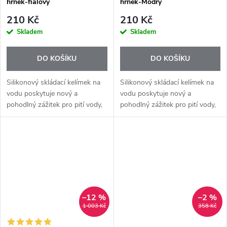
hrnek-fialový
hrnek-Modrý
210 Kč
210 Kč
Skladem
Skladem
DO KOŠÍKU
DO KOŠÍKU
Silikonový skládací kelímek na
Silikonový skládací kelímek na
vodu poskytuje nový a
vodu poskytuje nový a
pohodlný zážitek pro pití vody,
pohodlný zážitek pro pití vody,
kávy, ovocných šťáv a dalších
kávy, ovocných šťáv a dalších
nápojů, které jsou každodenní
nápojů, které jsou každodenní
nezbytností pro použití
nezbytností pro použití
zejména...
zejména...
–12 %
–2 %
1 003 Kč
358 Kč