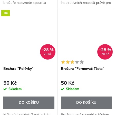
brožuře naleznete spoustu
inspirativních receptů právě pro
krásných receptů na masové i
vás.
Tip
zeleninové směsi a všeho
druhu.
–28 %
–28 %
70 Kč
70 Kč
Brožura "Polévky"
Brožura "Formovač Těsta"
50 Kč
50 Kč
Skladem
Skladem
DO KOŠÍKU
DO KOŠÍKU
Máte rádi polévky? pak je tato
Brožura plná receptů s těstem