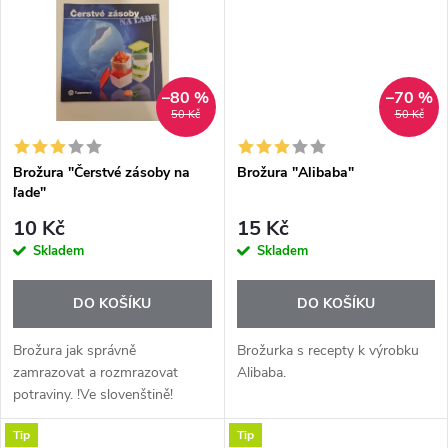
t
zákazníky, ale...
zábavy pro děti i...
t
ů
ů
–80 %
–70 %
50 Kč
50 Kč
Brožura "Čerstvé zásoby na
Brožura "Alibaba"
ľade"
10 Kč
15 Kč
Skladem
Skladem
DO KOŠÍKU
DO KOŠÍKU
Brožura jak správně
Brožurka s recepty k výrobku
zamrazovat a rozmrazovat
Alibaba.
potraviny. !Ve slovenštině!
Tip
Tip