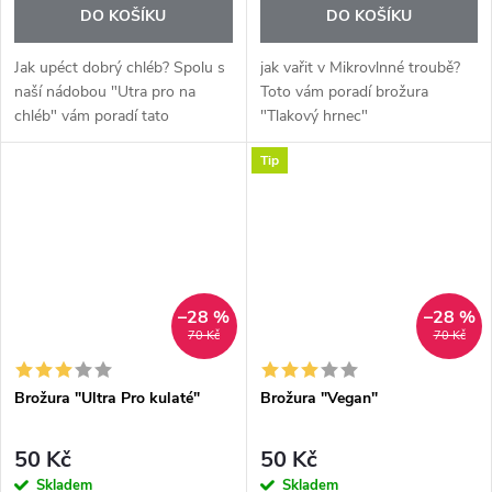
DO KOŠÍKU
DO KOŠÍKU
Jak upéct dobrý chléb? Spolu s
jak vařit v Mikrovlnné troubě?
naší nádobou "Utra pro na
Toto vám poradí brožura
chléb" vám poradí tato
"Tlakový hrnec"
kuchařka.
Tip
–28 %
–28 %
70 Kč
70 Kč
Brožura "Ultra Pro kulaté"
Brožura "Vegan"
50 Kč
50 Kč
Skladem
Skladem