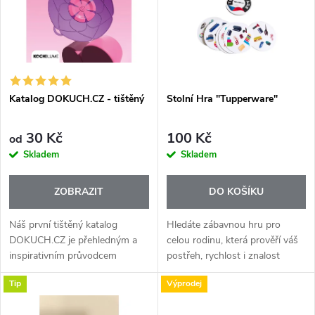
e
p
Abecedně
n
i
í
s
p
Katalog DOKUCH.CZ - tištěný
Stolní Hra "Tupperware"
p
r
30 Kč
100 Kč
od
r
Skladem
Skladem
o
o
ZOBRAZIT
DO KOŠÍKU
d
d
Náš první tištěný katalog
Hledáte zábavnou hru pro
u
DOKUCH.CZ je přehledným a
celou rodinu, která prověří váš
inspirativním průvodcem
postřeh, rychlost i znalost
u
sortimentem, který nabízíme na
legendárních výrobků
k
Tip
Výprodej
našem e-shopu. Slouží nejen
Tupperware? Stolní hra
k
jako zdroj informací pro
Tupperware přináší hodiny