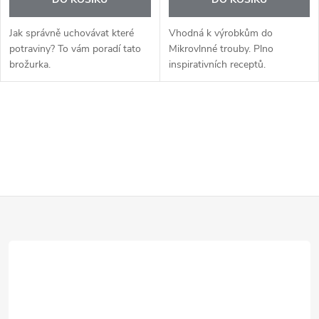
Jak správně uchovávat které
Vhodná k výrobkům do
potraviny? To vám poradí tato
Mikrovlnné trouby. Plno
brožurka.
inspirativních receptů.
O
v
l
Z
á
d
á
a
p
c