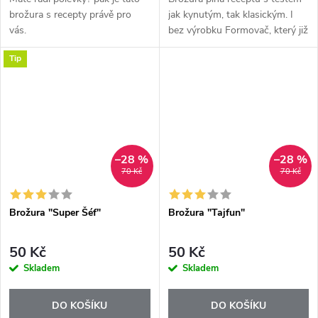
brožura s recepty právě pro
jak kynutým, tak klasickým. I
vás.
bez výrobku Formovač, který již
není v naší nabídce, zde
Tip
naleznete spoustu inspirace k
pečení.
–28 %
–28 %
70 Kč
70 Kč
Brožura "Super Šéf"
Brožura "Tajfun"
50 Kč
50 Kč
Skladem
Skladem
DO KOŠÍKU
DO KOŠÍKU