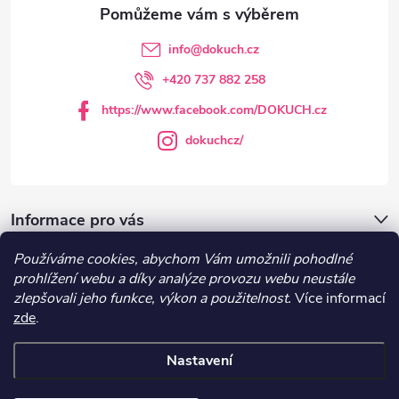
a
í
t
p
info
@
dokuch.cz
r
í
+420 737 882 258
v
https://www.facebook.com/DOKUCH.cz
k
dokuchcz/
y
v
Informace pro vás
ý
Používáme cookies, abychom Vám umožnili pohodlné
DOKUCH.cz
prohlížení webu a díky analýze provozu webu neustále
p
zlepšovali jeho funkce, výkon a použitelnost.
Více informací
i
zde
.
Recepty
s
Nastavení
Copyright 2026
DOKUCH
. Všechna práva vyhrazena.
Upravit nastavení
u