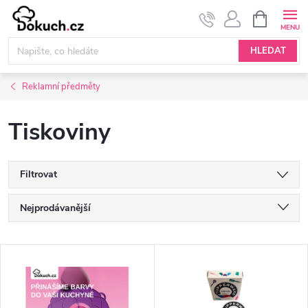
Přejít
NÁKUPNÍ
KOŠÍK
na
obsah
HLEDAT
Reklamní předměty
Tiskoviny
Filtrovat
Ř
Nejprodávanější
a
Doporučujeme
V
Nejlevnější
z
ý
Nejdražší