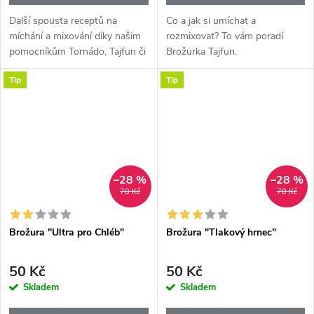
Další spousta receptů na
Co a jak si umíchat a
míchání a mixování díky našim
rozmixovat? To vám poradí
pomocníkům Tornádo, Tajfun či
Brožurka Tajfun.
Super šéf. :-)
Tip
Tip
–28 %
–28 %
70 Kč
70 Kč
Brožura "Ultra pro Chléb"
Brožura "Tlakový hrnec"
50 Kč
50 Kč
Skladem
Skladem