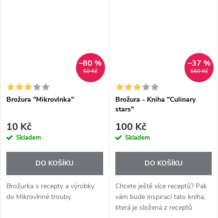
–80 %
–37 %
50 Kč
160 Kč
Brožura "Mikrovlnka"
Brožura - Kniha "Culinary
stars"
10 Kč
100 Kč
Skladem
Skladem
DO KOŠÍKU
DO KOŠÍKU
Brožurka s recepty a výrobky
Chcete ještě více receptů? Pak
do Mikrovlnné trouby.
vám bude inspirací tato kniha,
která je složená z receptů