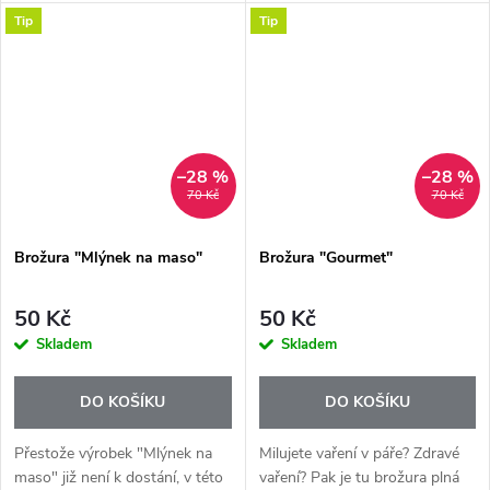
soutěže "Culinary stars" v roce
Tip
Tip
2016, kdy ty nejlepší kuchařky
u Tupperware ukázaly své...
–28 %
–28 %
70 Kč
70 Kč
Brožura "Mlýnek na maso"
Brožura "Gourmet"
50 Kč
50 Kč
Skladem
Skladem
DO KOŠÍKU
DO KOŠÍKU
Přestože výrobek "Mlýnek na
Milujete vaření v páře? Zdravé
maso" již není k dostání, v této
vaření? Pak je tu brožura plná