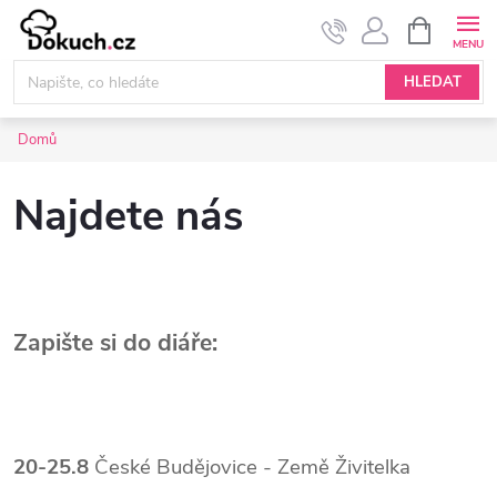
Přejít
NÁKUPNÍ
KOŠÍK
na
obsah
HLEDAT
Domů
Najdete nás
Zapište si do diáře:
20-25.8
České Budějovice - Země Živitelka