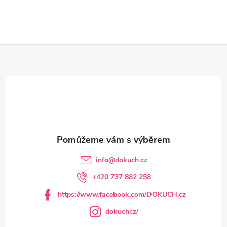
Z
á
p
a
t
info
@
dokuch.cz
í
+420 737 882 258
https://www.facebook.com/DOKUCH.cz
dokuchcz/