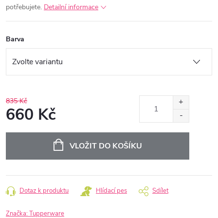
potřebujete.
Detailní informace
Barva
835 Kč
660 Kč
Měrná
cena:
VLOŽIT DO KOŠÍKU
Dotaz k produktu
Hlídací pes
Sdílet
Značka:
Tupperware