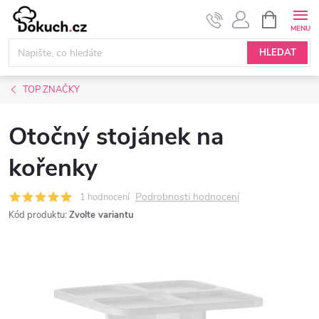
Přejít
NÁKUPNÍ
KOŠÍK
na
obsah
HLEDAT
TOP ZNAČKY
Otočný stojánek na
kořenky
Podrobnosti hodnocení
1 hodnocení
Kód produktu:
Zvolte variantu