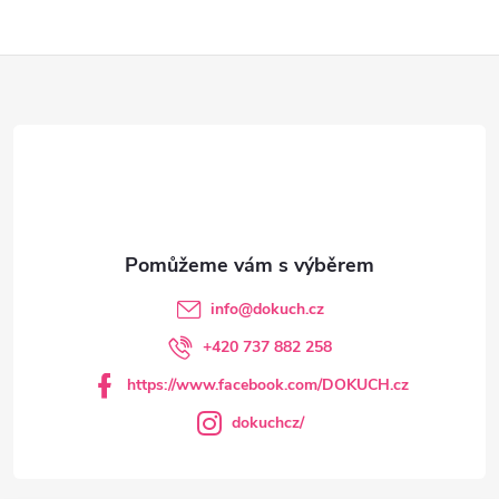
Z
á
p
a
t
info
@
dokuch.cz
í
+420 737 882 258
https://www.facebook.com/DOKUCH.cz
dokuchcz/