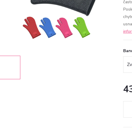
čast
Posk
chyt
usna
info
Bar
4
Měr
cena