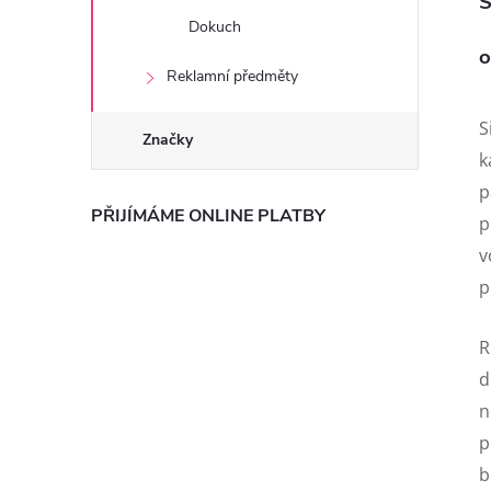
S
Dokuch
o
Reklamní předměty
S
Značky
k
p
PŘIJÍMÁME ONLINE PLATBY
p
v
p
R
d
n
p
b