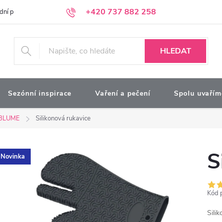
+420 737 882 258
dní podmínky
Podmínky ochrany osobních údajů
Kontakty
Moj
HLEDAT
Sezónní inspirace
Vaření a pečení
Spolu uvařím
BLUME
Silikonová rukavice
S
Novinka
Kód 
Sili