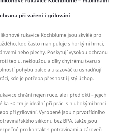
ilikonové rukavice Kochblume – maximální
chrana při vaření i grilování
ilikonové rukavice Kochblume jsou skvělé pro
aždého, kdo často manipuluje s horkými hrnci,
ánvemi nebo plechy. Poskytují vysokou ochranu
roti teplu, nekloužou a díky chytrému tvaru s
olností pohybu palce a ukazováčku usnadňují
ráci, kde je potřeba přesnost i jistý úchop.
ukavice chrání nejen ruce, ale i předloktí – jejich
élka 30 cm je ideální při práci s hlubokými hrnci
ebo při grilování. Vyrobené jsou z prvotřídního
otravinářského silikonu bez BPA, takže jsou
ezpečné pro kontakt s potravinami a zároveň