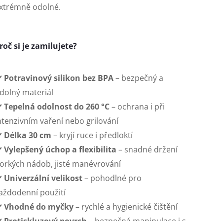
xtrémně odolné.
roč si je zamilujete?
️
Potravinový silikon bez BPA
– bezpečný a
dolný materiál
️
Tepelná odolnost do 260 °C
– ochrana i při
ntenzivním vaření nebo grilování
️
Délka 30 cm
– kryjí ruce i předloktí
️
Vylepšený úchop a flexibilita
– snadné držení
orkých nádob, jisté manévrování
️
Univerzální velikost
– pohodlné pro
aždodenní použití
️
Vhodné do myčky
– rychlé a hygienické čištění