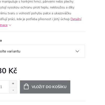
o manipuluje s horkými hrnci, pánvemi nebo plechy.
ytují vysokou ochranu proti teplu, nekloužou a díky
rému tvaru s volností pohybu palce a ukazováčku
dňují práci, kde je potřeba přesnost i jistý úchop
Detailní
rmace
va
30 Kč
ná
:
VLOŽIT DO KOŠÍKU