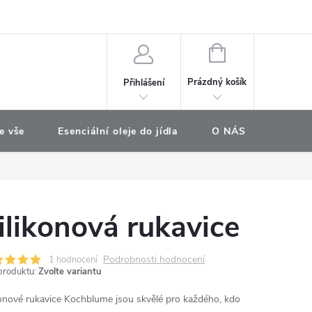
e objednávka
NÁKUPNÍ
KOŠÍK
Prázdný košík
Přihlášení
e vše
Esenciální oleje do jídla
O NÁS
Najdet
ilikonová rukavice
Podrobnosti hodnocení
1 hodnocení
produktu:
Zvolte variantu
konové rukavice Kochblume jsou skvělé pro každého, kdo