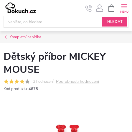
Přejít
NÁKUPNÍ
KOŠÍK
na
obsah
HLEDAT
Kompletní nabídka
Dětský příbor MICKEY
MOUSE
Podrobnosti hodnocení
3 hodnocení
Kód produktu:
4678