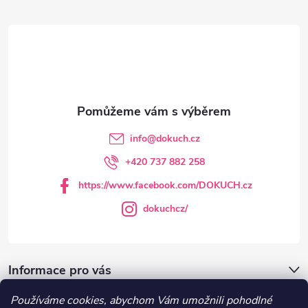
á
p
a
t
info
@
dokuch.cz
í
+420 737 882 258
https://www.facebook.com/DOKUCH.cz
dokuchcz/
Informace pro vás
Používáme cookies, abychom Vám umožnili pohodlné