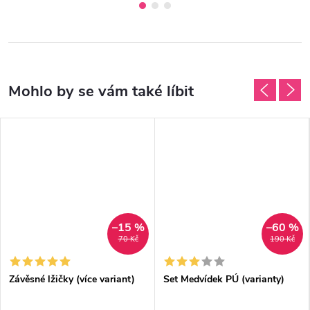
–15 %
–60 %
70 Kč
190 Kč
Závěsné lžičky (více variant)
Set Medvídek PÚ (varianty)