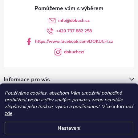
a
t
info
@
dokuch.cz
í
+420 737 882 258
https://www.facebook.com/DOKUCH.cz
dokuchcz/
Informace pro vás
Používáme cookies, abychom Vám umožnili pohodlné
DOKUCH.cz
prohlížení webu a díky analýze provozu webu neustále
zlepšovali jeho funkce, výkon a použitelnost.
Více informací
zde
.
Recepty
Nastavení
Copyright 2026
DOKUCH
. Všechna práva vyhrazena.
Upravit nastavení