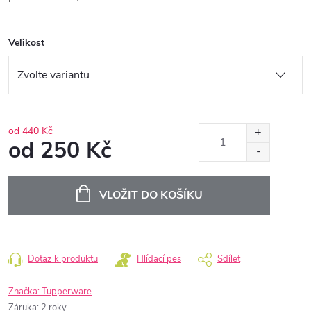
Velikost
od 440 Kč
od
250 Kč
Měrná
cena:
VLOŽIT DO KOŠÍKU
Dotaz k produktu
Hlídací pes
Sdílet
Značka:
Tupperware
Záruka
:
2 roky