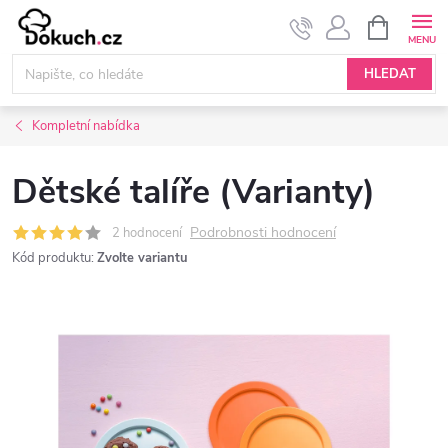
Přejít
NÁKUPNÍ
KOŠÍK
na
obsah
HLEDAT
Kompletní nabídka
Dětské talíře (Varianty)
Podrobnosti hodnocení
2 hodnocení
Kód produktu:
Zvolte variantu