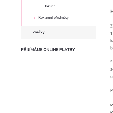
Dokuch
H
Reklamní předměty
Z
Značky
1
k
b
PŘIJÍMÁME ONLINE PLATBY
S
s
u
P
✔
✔