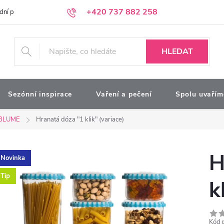
+420 737 882 258
dní podmínky
Podmínky ochrany osobních údajů
Kontakty
Moj
HLEDAT
Sezónní inspirace
Vaření a pečení
Spolu uvařím
BLUME
Hranatá dóza "1 klik" (variace)
H
Novinka
Tip
k
Kód 