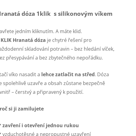
ranatá dóza 1klik s silikonovým víkem
avřete jedním kliknutím. A máte klid.
 KLIK Hranatá dóza
je chytré řešení pro
aždodenní skladování potravin – bez hledání víček,
ez přesypávání a bez zbytečného nepořádku.
tačí víko nasadit a
lehce zatlačit na střed
. Dóza
e spolehlivě uzavře a obsah zůstane bezpečně
vnitř – čerstvý a připravený k použití.
roč si ji zamilujete
️
zavření i otevření jednou rukou
️ vzduchotěsné a nepropustné uzavření