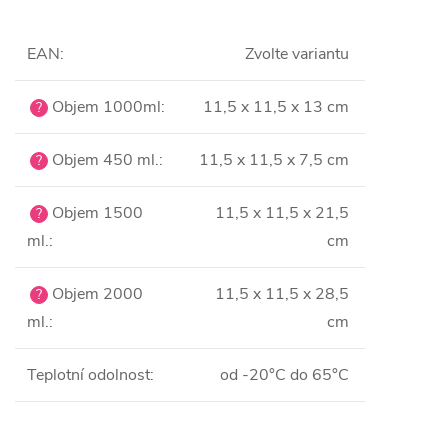
EAN
:
Zvolte variantu
Objem 1000ml
:
11,5 x 11,5 x 13 cm
?
Objem 450 ml.
:
11,5 x 11,5 x 7,5 cm
?
Objem 1500
11,5 x 11,5 x 21,5
?
ml.
:
cm
Objem 2000
11,5 x 11,5 x 28,5
?
ml.
:
cm
Teplotní odolnost
:
od -20°C do 65°C