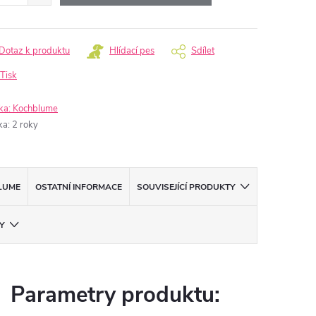
Dotaz k produktu
Hlídací pes
Sdílet
Tisk
ka:
Kochblume
ka
:
2 roky
LUME
OSTATNÍ INFORMACE
SOUVISEJÍCÍ PRODUKTY
Y
Parametry produktu: