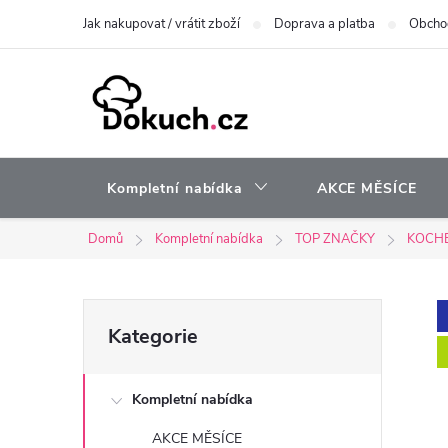
Přejít
Jak nakupovat / vrátit zboží
Doprava a platba
Obcho
na
obsah
Kompletní nabídka
AKCE MĚSÍCE
Domů
Kompletní nabídka
TOP ZNAČKY
KOCH
P
Přeskočit
Kategorie
kategorie
o
Kompletní nabídka
s
AKCE MĚSÍCE