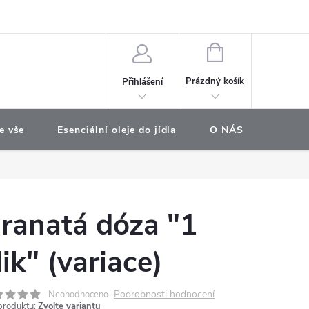
e objednávka
NÁKUPNÍ
KOŠÍK
Prázdný košík
Přihlášení
e vše
Esenciální oleje do jídla
O NÁS
Najdet
ranatá dóza "1
lik" (variace)
Podrobnosti hodnocení
Neohodnoceno
produktu:
Zvolte variantu