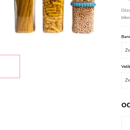
Dóza
klikn
Bar
Veli
o
Měr
cena