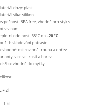
ateriál dózy: plast
ateriál víka: silikon
ezpečnost: BPA free, vhodné pro styk s
otravinami
eplotní odolnost: 65°C do
–20 °C
oužití: skladování potravin
evhodné: mikrovlnná trouba a ohřev
arianty: více velikostí a barev
držba: vhodné do myčky
elikosti:
L = 2l
 = 1,5l