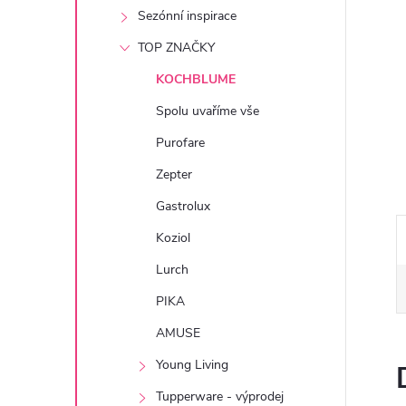
e
Sezónní inspirace
TOP ZNAČKY
l
KOCHBLUME
Spolu uvaříme vše
Purofare
Zepter
Gastrolux
Koziol
Lurch
PIKA
AMUSE
Young Living
Tupperware - výprodej