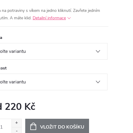
 na potraviny s víkem na jedno kliknutí. Zavřete jedním
utím. A máte klid.
Detailní informace
va
kost
d
220 Kč
ná
:
VLOŽIT DO KOŠÍKU