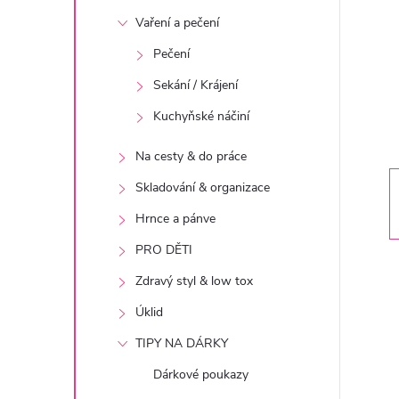
t
Vaření a pečení
r
Pečení
Sekání / Krájení
a
Kuchyňské náčiní
n
Na cesty & do práce
n
Skladování & organizace
Hrnce a pánve
í
PRO DĚTI
p
Zdravý styl & low tox
Úklid
a
TIPY NA DÁRKY
n
Dárkové poukazy