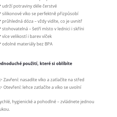
️ udrží potraviny déle čerstvé
️ silikonové víko se perfektně přizpůsobí
️ průhledná dóza – vždy vidíte, co je uvnitř
️ stohovatelná – šetří místo v lednici i skříni
️ více velikostí i barev víček
️ odolné materiály bez BPA
ednoduché použití, které si oblíbíte
 Zavření: nasadíte víko a zatlačíte na střed
 Otevření: lehce zatlačíte a víko se uvolní
ychlé, hygienické a pohodlné – zvládnete jednou
ukou.