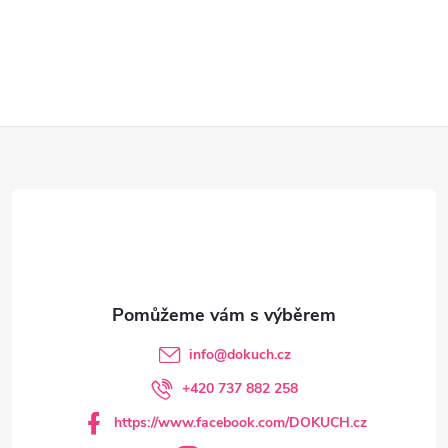
Z
á
p
a
t
info
@
dokuch.cz
í
+420 737 882 258
https://www.facebook.com/DOKUCH.cz