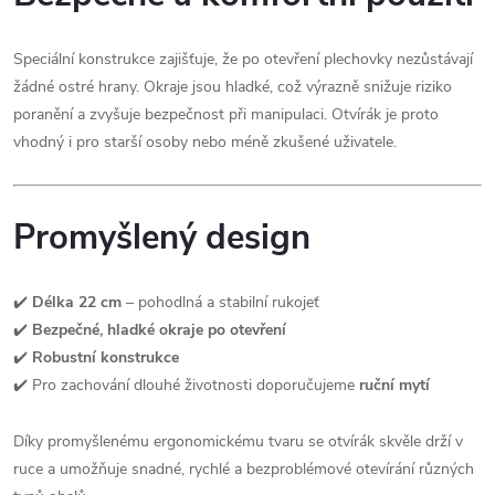
Speciální konstrukce zajišťuje, že po otevření plechovky nezůstávají
žádné ostré hrany. Okraje jsou hladké, což výrazně snižuje riziko
poranění a zvyšuje bezpečnost při manipulaci. Otvírák je proto
vhodný i pro starší osoby nebo méně zkušené uživatele.
Promyšlený design
✔️
Délka 22 cm
– pohodlná a stabilní rukojeť
✔️
Bezpečné, hladké okraje po otevření
✔️
Robustní konstrukce
✔️ Pro zachování dlouhé životnosti doporučujeme
ruční mytí
Díky promyšlenému ergonomickému tvaru se otvírák skvěle drží v
ruce a umožňuje snadné, rychlé a bezproblémové otevírání různých