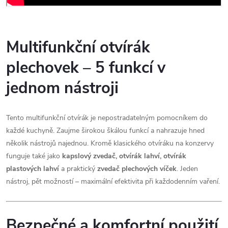
K
Multifunkční otvírák
O
C
plechovek – 5 funkcí v
H
B
jednom nástroji
L
U
M
Tento multifunkční otvírák je nepostradatelným pomocníkem do
E
každé kuchyně. Zaujme širokou škálou funkcí a nahrazuje hned
-
F
několik nástrojů najednou. Kromě klasického otvíráku na konzervy
B
funguje také jako
kapslový zvedač, otvírák lahví, otvírák
ř
plastových lahví
a praktický
zvedač plechových víček
. Jeden
e
nástroj, pět možností – maximální efektivita při každodenním vaření.
k
l
/
a
Bezpečné a komfortní použití
: