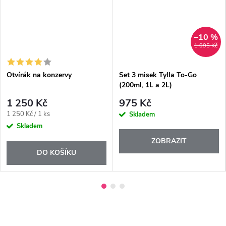
–10 %
1 095 Kč
Otvírák na konzervy
Set 3 misek Tylla To-Go
(200ml, 1L a 2L)
1 250 Kč
975 Kč
Měrná
1 250 Kč / 1 ks
Skladem
cena:
Skladem
ZOBRAZIT
DO KOŠÍKU