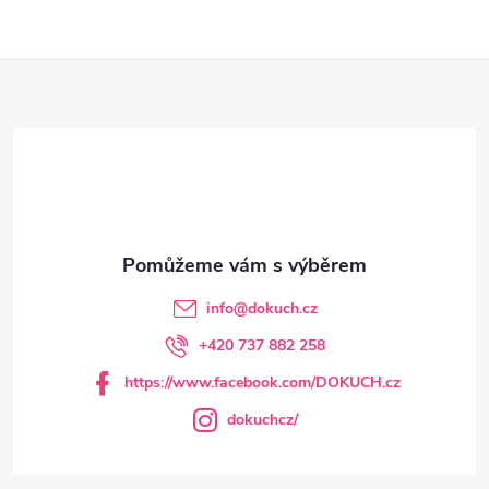
Z
á
p
a
t
info
@
dokuch.cz
í
+420 737 882 258
https://www.facebook.com/DOKUCH.cz
dokuchcz/