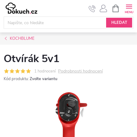
Přejít
NÁKUPNÍ
KOŠÍK
na
obsah
HLEDAT
KOCHBLUME
Otvírák 5v1
Podrobnosti hodnocení
1 hodnocení
Kód produktu:
Zvolte variantu