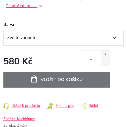
Detailní informace
Barva
580 Kč
Měrná
cena:
VLOŽIT DO KOŠÍKU
Dotaz k produktu
Hlídací pes
Sdílet
Značka:
Kochblume
Záruka
:
2 roky