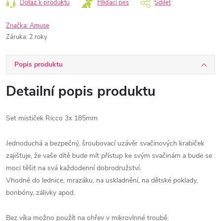
Dotaz k produktu
Hlídací pes
Sdílet
Značka:
Amuse
Záruka
:
2 roky
Popis produktu
Detailní popis produktu
Set mističek Ricco 3x 185mm
Jednoduchá a bezpečný, šroubovací uzávěr svačinových krabiček
zajišťuje, že vaše dítě bude mít přístup ke svým svačinám a bude se
moci těšit na svá každodenní dobrodružství.
Vhodné do lednice, mrazáku, na uskladnění, na dětské poklady,
bonbóny, zálivky apod.
Bez víka možno použít na ohřev v mikrovlnné troubě.