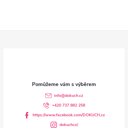
Z
á
p
a
t
info
@
dokuch.cz
í
+420 737 882 258
https://www.facebook.com/DOKUCH.cz
dokuchcz/