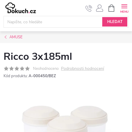
Přejít
NÁKUPNÍ
KOŠÍK
na
obsah
HLEDAT
AMUSE
Ricco 3x185ml
Podrobnosti hodnocení
Neohodnoceno
Kód produktu:
A-000450/BEZ