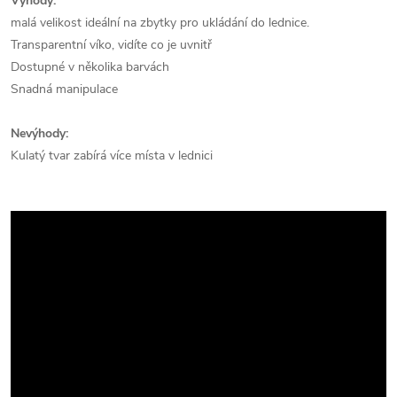
Výhody:
malá velikost ideální na zbytky pro ukládání do lednice.
Transparentní víko, vidíte co je uvnitř
Dostupné v několika barvách
Snadná manipulace
Nevýhody:
Kulatý tvar zabírá více místa v lednici