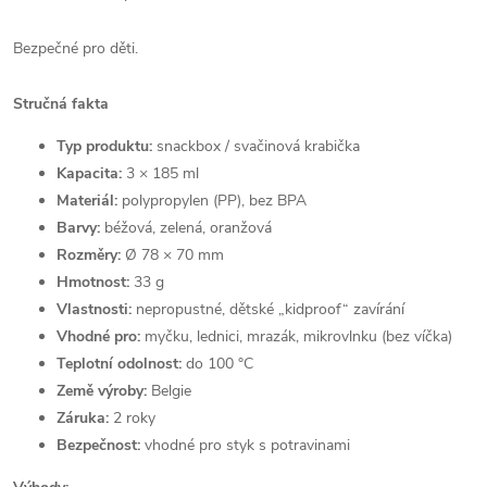
Bezpečné pro děti.
Stručná fakta
Typ produktu:
snackbox / svačinová krabička
Kapacita:
3 × 185 ml
Materiál:
polypropylen (PP),
bez BPA
Barvy:
béžová, zelená, oranžová
Rozměry:
Ø 78 × 70 mm
Hmotnost:
33 g
Vlastnosti:
nepropustné
, dětské „kidproof“ zavírání
Vhodné pro:
myčku, lednici, mrazák, mikrovlnku (bez víčka)
Teplotní odolnost:
do 100 °C
Země výroby:
Belgie
Záruka:
2 roky
Bezpečnost:
vhodné pro styk s potravinami