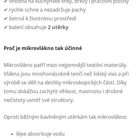
✔ vhodná na kuchyňské linky, dřezy i pracovní plochy
✔ rychle schne a nezadržuje pachy
✔ šetrná k životnímu prostředí
✔ balení obsahuje
2 utěrky
Proč je mikrovlákno tak účinné
Mikrovlákno patří mezi nejjemnější textilní materiály.
Vlákna jsou mnohonásobně tenčí než lidský vlas a při
výrobě se dělí na desítky mikroskopických částí. Díky
tomu dokážou zachytit vlhkost, mastnotu i drobné
nečistoty uvnitř své struktury.
Oproti běžným bavlněným utěrkám tak mikrovlákno:
lépe absorbuje vodu