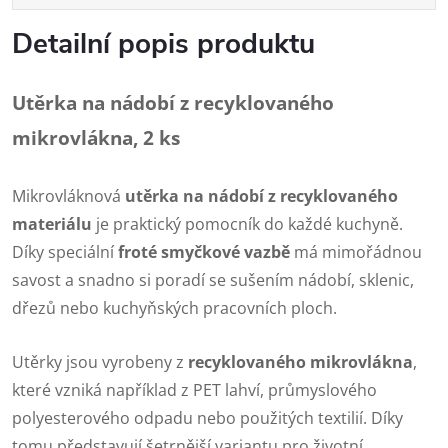
Detailní popis produktu
Utěrka na nádobí z recyklovaného
mikrovlákna, 2 ks
Mikrovláknová
utěrka na nádobí z recyklovaného
materiálu
je praktický pomocník do každé kuchyně.
Díky speciální
froté smyčkové vazbě
má mimořádnou
savost a snadno si poradí se sušením nádobí, sklenic,
dřezů nebo kuchyňských pracovních ploch.
Utěrky jsou vyrobeny z
recyklovaného mikrovlákna
,
které vzniká například z PET lahví, průmyslového
polyesterového odpadu nebo použitých textilií. Díky
tomu představují šetrnější variantu pro životní