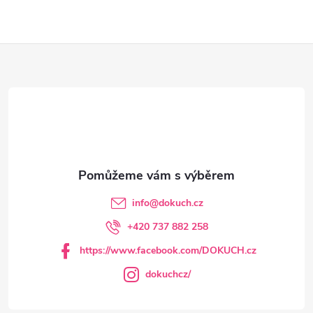
Z
á
p
a
t
info
@
dokuch.cz
í
+420 737 882 258
https://www.facebook.com/DOKUCH.cz
dokuchcz/