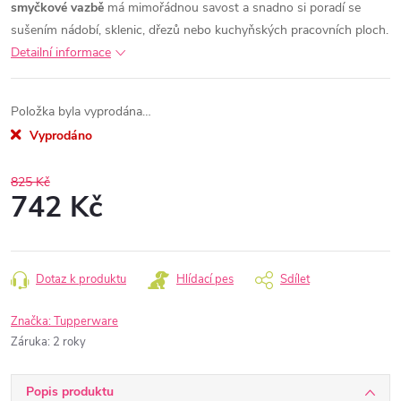
smyčkové vazbě
má mimořádnou savost a snadno si poradí se
sušením nádobí, sklenic, dřezů nebo kuchyňských pracovních ploch.
Detailní informace
Položka byla vyprodána…
Vyprodáno
825 Kč
742 Kč
Měrná
cena:
Dotaz k produktu
Hlídací pes
Sdílet
Značka:
Tupperware
Záruka
:
2 roky
Popis produktu