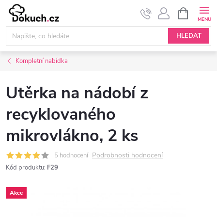
Přejít
NÁKUPNÍ
KOŠÍK
na
obsah
HLEDAT
Kompletní nabídka
Utěrka na nádobí z
recyklovaného
mikrovlákno, 2 ks
Podrobnosti hodnocení
5 hodnocení
Kód produktu:
F29
Akce