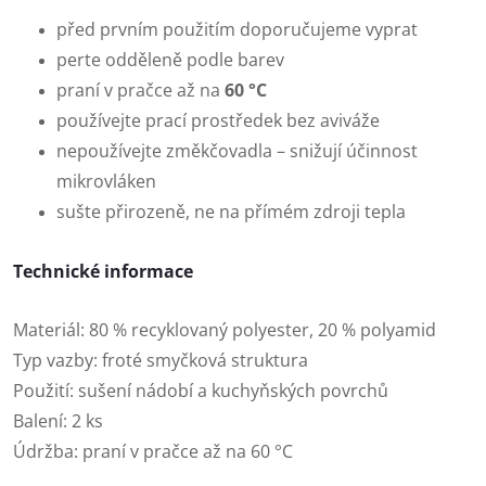
před prvním použitím doporučujeme vyprat
perte odděleně podle barev
praní v pračce až na
60 °C
používejte prací prostředek bez aviváže
nepoužívejte změkčovadla – snižují účinnost
mikrovláken
sušte přirozeně, ne na přímém zdroji tepla
Technické informace
Materiál: 80 % recyklovaný polyester, 20 % polyamid
Typ vazby: froté smyčková struktura
Použití: sušení nádobí a kuchyňských povrchů
Balení: 2 ks
Údržba: praní v pračce až na 60 °C