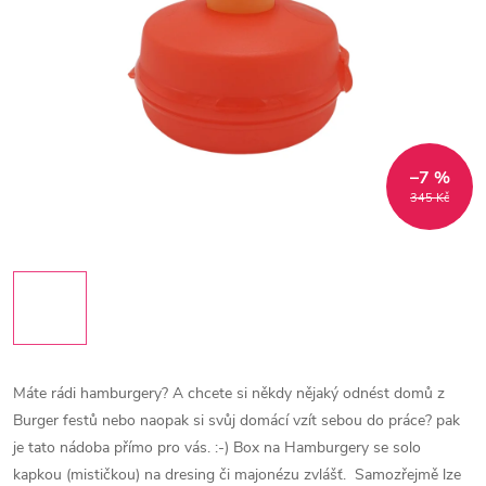
–7 %
345 Kč
Máte rádi hamburgery? A chcete si někdy nějaký odnést domů z
Burger festů nebo naopak si svůj domácí vzít sebou do práce? pak
je tato nádoba přímo pro vás. :-)
Box na Hamburgery se solo
kapkou (mističkou) na dresing či majonézu zvlášť.
Samozřejmě lze