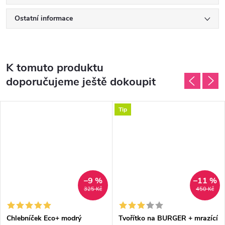
Ostatní informace
K tomuto produktu
doporučujeme ještě dokoupit
Tip
–9 %
–11 %
325 Kč
450 Kč
Chlebníček Eco+ modrý
Tvořítko na BURGER + mrazící