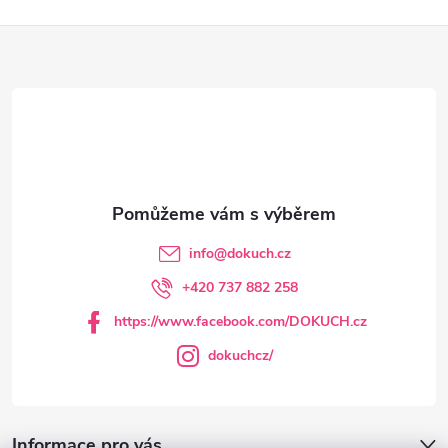
Z
á
p
a
t
info
@
dokuch.cz
í
+420 737 882 258
https://www.facebook.com/DOKUCH.cz
dokuchcz/
Informace pro vás