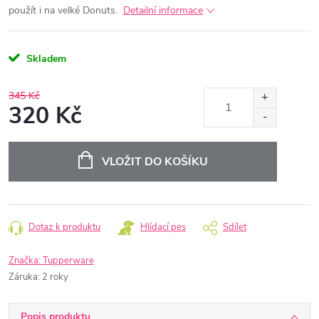
použít i na velké Donuts.
Detailní informace
Skladem
345 Kč
320 Kč
Měrná
cena:
VLOŽIT DO KOŠÍKU
Dotaz k produktu
Hlídací pes
Sdílet
Značka:
Tupperware
Záruka
:
2 roky
Popis produktu