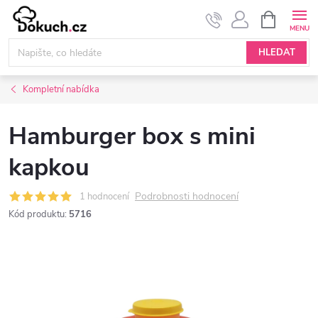
Přejít
NÁKUPNÍ
KOŠÍK
na
obsah
HLEDAT
Kompletní nabídka
Hamburger box s mini
kapkou
Podrobnosti hodnocení
1 hodnocení
Kód produktu:
5716