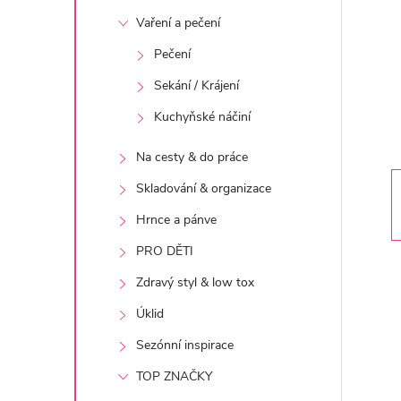
t
Vaření a pečení
r
Pečení
Sekání / Krájení
a
Kuchyňské náčiní
n
Na cesty & do práce
n
Skladování & organizace
Hrnce a pánve
í
PRO DĚTI
p
Zdravý styl & low tox
Úklid
a
Sezónní inspirace
n
TOP ZNAČKY