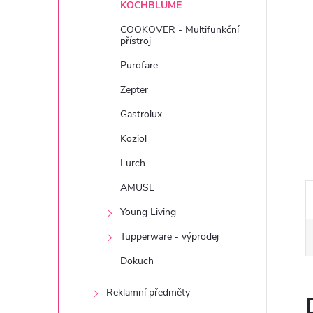
KOCHBLUME
e
COOKOVER - Multifunkční
přístroj
l
Purofare
Zepter
Gastrolux
Koziol
Lurch
AMUSE
Young Living
Tupperware - výprodej
Dokuch
Reklamní předměty