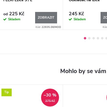
FLEXI Lžíce S / L
Odkladač na lžíce
225 Kč
245 Kč
od
ZOBRAZIT
Z
Skladem
Skladem
Kód:
22935.08/MOD
Kó
Tip
–30 %
375 Kč