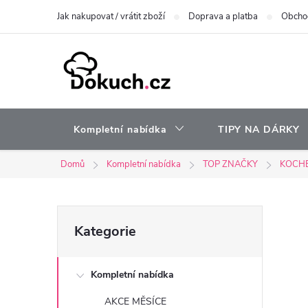
Přejít
Jak nakupovat / vrátit zboží
Doprava a platba
Obcho
na
obsah
Kompletní nabídka
TIPY NA DÁRKY
Domů
Kompletní nabídka
TOP ZNAČKY
KOCH
P
Přeskočit
Kategorie
kategorie
o
Kompletní nabídka
s
AKCE MĚSÍCE