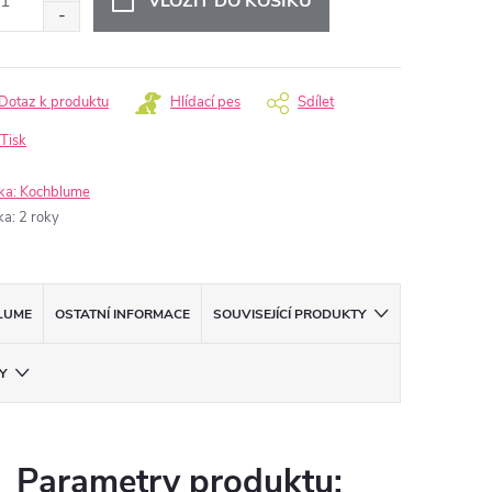
VLOŽIT DO KOŠÍKU
Dotaz k produktu
Hlídací pes
Sdílet
Tisk
ka:
Kochblume
ka
:
2 roky
LUME
OSTATNÍ INFORMACE
SOUVISEJÍCÍ PRODUKTY
Y
Parametry produktu: