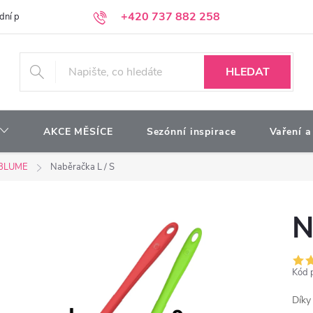
+420 737 882 258
dní podmínky
Podmínky ochrany osobních údajů
Kontakty
Moj
HLEDAT
AKCE MĚSÍCE
Sezónní inspirace
Vaření a
BLUME
Naběračka L / S
N
Kód 
Díky