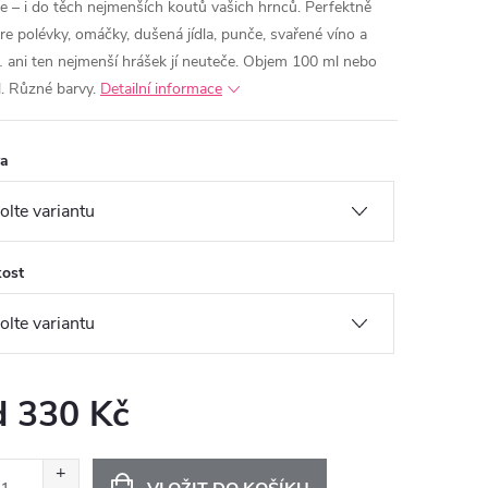
e – i do těch nejmenších koutů vašich hrnců. Perfektně
re polévky, omáčky, dušená jídla, punče, svařené víno a
 ani ten nejmenší hrášek jí neuteče. Objem 100 ml nebo
. Různé barvy.
Detailní informace
va
kost
d
330 Kč
ná
: