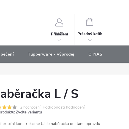
e objednávka
NÁKUPNÍ
KOŠÍK
Prázdný košík
Přihlášení
 pečení
Tupperware - výprodej
O NÁS
COOKO
aběračka L / S
Podrobnosti hodnocení
2 hodnocení
produktu:
Zvolte variantu
 flexibilní konstrukci se tahle naběračka dostane opravdu