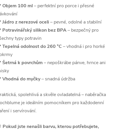
️
Objem 100 ml
– perfektní pro porce i přesné
ávkování
️
Jádro z nerezové oceli
– pevné, odolné a stabilní
️
Potravinářský silikon bez BPA
– bezpečný pro
šechny typy potravin
️
Tepelná odolnost do 260 °C
– vhodná i pro horké
okrmy
️
Šetrná k povrchům
– nepoškrábe pánve, hrnce ani
isky
️
Vhodná do myčky
– snadná údržba
raktická, spolehlivá a skvěle ovladatelná – naběračka
ochblume je ideálním pomocníkem pro každodenní
aření i servírování.

Pokud jste nenašli barvu, kterou potřebujete,