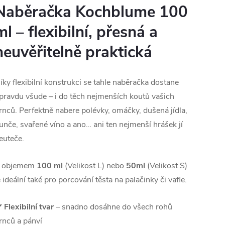
Naběračka Kochblume 100
ml – flexibilní, přesná a
neuvěřitelně praktická
íky flexibilní konstrukci se tahle naběračka dostane
pravdu všude – i do těch nejmenších koutů vašich
rnců. Perfektně nabere polévky, omáčky, dušená jídla,
unče, svařené víno a ano… ani ten nejmenší hrášek jí
euteče.
 objemem
100 ml
(Velikost L) nebo
50ml
(Velikost S)
e ideální také pro porcování těsta na palačinky či vafle.
️
Flexibilní tvar
– snadno dosáhne do všech rohů
rnců a pánví