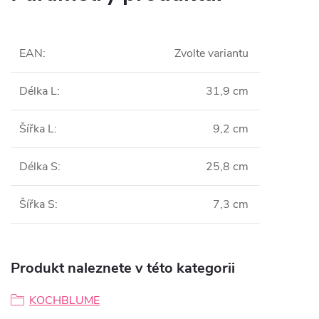
EAN
:
Zvolte variantu
Délka L
:
31,9 cm
Šířka L
:
9,2 cm
Délka S
:
25,8 cm
Šířka S
:
7,3 cm
Produkt naleznete v této kategorii
KOCHBLUME