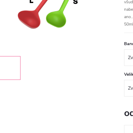
všud
nabe
ano…
50ml
Bar
Veli
o
Měr
cena