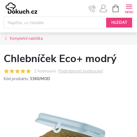
Přejít
NÁKUPNÍ
KOŠÍK
na
obsah
HLEDAT
Kompletní nabídka
Chlebníček Eco+ modrý
Podrobnosti hodnocení
2 hodnocení
Kód produktu:
3360/MOD