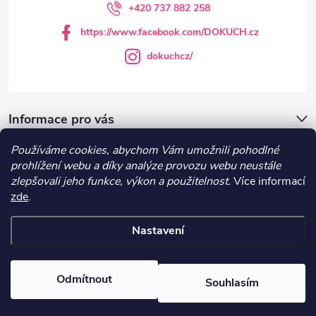
í
+420 737 882 258
https://www.facebook.com/DOKUCH.cz
dokuchcz/
Informace pro vás
Používáme cookies, abychom Vám umožnili pohodlné
DOKUCH.cz
prohlížení webu a díky analýze provozu webu neustále
zlepšovali jeho funkce, výkon a použitelnost.
Více informací
zde
.
Recepty
Nastavení
Copyright 2026
DOKUCH
. Všechna práva vyhrazena.
Upravit nastavení
cookies
Odmítnout
Souhlasím
Vytvořil Shoptet