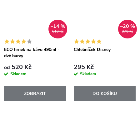
–14 %
–20 %
610 Kč
370 Kč
ECO hrnek na kávu 490ml -
Chlebníček Disney
dvě barvy
520 Kč
295 Kč
od
Skladem
Skladem
ZOBRAZIT
DO KOŠÍKU