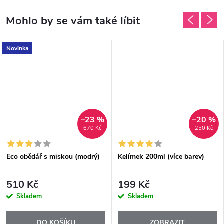
Novinka
–23 %
–20 %
670 Kč
250 Kč
Eco obědář s miskou (modrý)
Kelímek 200ml (více barev)
510 Kč
199 Kč
Skladem
Skladem
DO KOŠÍKU
ZOBRAZIT