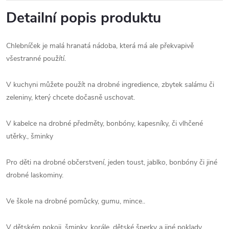
Detailní popis produktu
Chlebníček je malá hranatá nádoba, která má ale překvapivě
všestranné použítí.
V kuchyni můžete použít na drobné ingredience, zbytek salámu či
zeleniny, který chcete dočasně uschovat.
V kabelce na drobné předměty, bonbóny, kapesníky, či vlhčené
utěrky., šminky
Pro děti na drobné občerstvení, jeden toust, jablko, bonbóny či jiné
drobné laskominy.
Ve škole na drobné pomůcky, gumu, mince..
V dětském pokoji, šminky, korále, dětské šperky a jiné poklady.