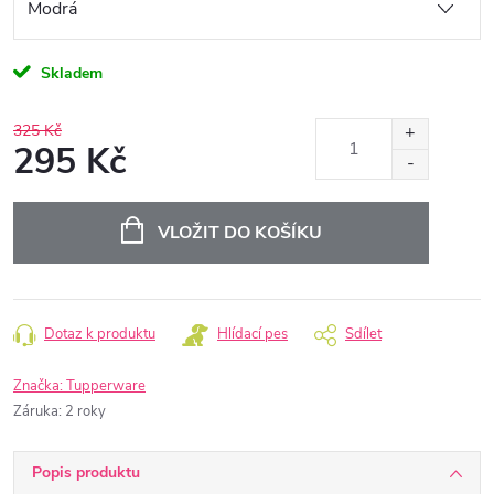
Skladem
325 Kč
295 Kč
Měrná
cena:
VLOŽIT DO KOŠÍKU
Dotaz k produktu
Hlídací pes
Sdílet
Značka:
Tupperware
Záruka
:
2 roky
Popis produktu