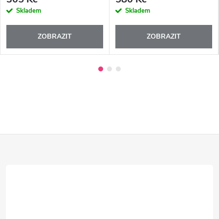
Skladem
Skladem
ZOBRAZIT
ZOBRAZIT
Z
á
p
a