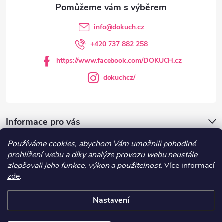
t
info
@
dokuch.cz
í
+420 737 882 258
https://www.facebook.com/DOKUCH.cz
dokuchcz/
Informace pro vás
Používáme cookies, abychom Vám umožnili pohodlné
DOKUCH.cz
prohlížení webu a díky analýze provozu webu neustále
zlepšovali jeho funkce, výkon a použitelnost.
Více informací
zde
.
Recepty
Nastavení
Copyright 2026
DOKUCH
. Všechna práva vyhrazena.
Upravit nastavení