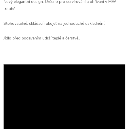
Nový elegantní design. Určeno pro servírování a ohřívání v MW
troubě.
Stohovatelné, skládací rukojeť na jednoduché uskladnění.
Jídlo před podáváním udrží teplé a čerstvé..