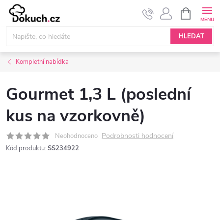
Přejít
NÁKUPNÍ
KOŠÍK
na
obsah
HLEDAT
Kompletní nabídka
Gourmet 1,3 L (poslední
kus na vzorkovně)
Podrobnosti hodnocení
Neohodnoceno
Kód produktu:
SS234922