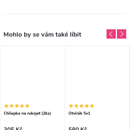
Chňapka na rukojeť (2ks)
Otvírák 5v1
305 Kč
580 Kč