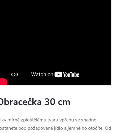
Obracečka 30 cm
íky mírně zploštělému tvaru vpředu se snadno
ostanete pod požadované jídlo a jemně ho otočíte. Od