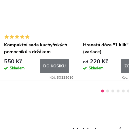
Kompaktní sada kuchyňských
Hranatá dóza "1 klik"
pomocníků s držákem
(variace)
550 Kč
220 Kč
od
DO KOŠÍKU
Z
Skladem
Skladem
Kód:
SO225010
Kód: