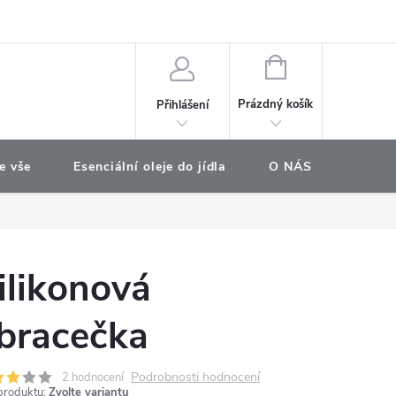
e objednávka
NÁKUPNÍ
KOŠÍK
Prázdný košík
Přihlášení
e vše
Esenciální oleje do jídla
O NÁS
Najdet
ilikonová
bracečka
Podrobnosti hodnocení
2 hodnocení
produktu:
Zvolte variantu