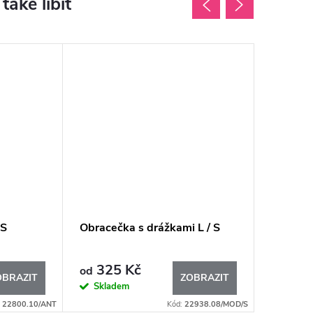
Novinka
 S
Obracečka s drážkami L / S
Silikono
325 Kč
430 K
od
OBRAZIT
ZOBRAZIT
Skladem
Sklad
:
22800.10/ANT
Kód:
22938.08/MOD/S