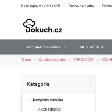
Přejít
Jak nakupovat / vrátit zboží
Doprava a platba
Obcho
na
obsah
Kompletní nabídka
AKCE MĚSÍCE
Domů
Kompletní nabídka
TOP ZNAČKY
KOCH
P
Přeskočit
Kategorie
kategorie
o
Kompletní nabídka
s
AKCE MĚSÍCE