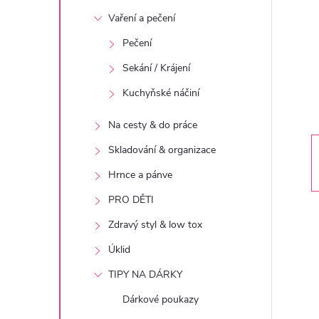
t
Vaření a pečení
r
Pečení
Sekání / Krájení
a
Kuchyňské náčiní
n
Na cesty & do práce
n
Skladování & organizace
Hrnce a pánve
í
PRO DĚTI
p
Zdravý styl & low tox
Úklid
a
TIPY NA DÁRKY
n
Dárkové poukazy