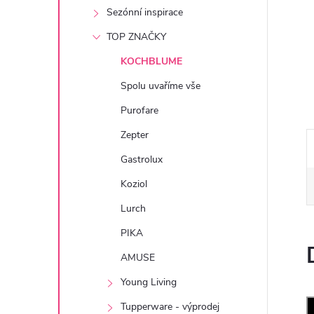
e
Sezónní inspirace
TOP ZNAČKY
l
KOCHBLUME
Spolu uvaříme vše
Purofare
Zepter
Gastrolux
Koziol
Lurch
PIKA
AMUSE
Young Living
Tupperware - výprodej