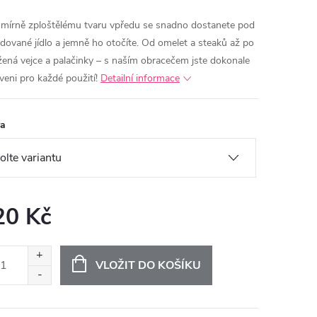
 mírně zploštělému tvaru vpředu se snadno dostanete pod
dované jídlo a jemně ho otočíte. Od omelet a steaků až po
ená vejce a palačinky – s naším obracečem jste dokonale
veni pro každé použití!
Detailní informace
va
20 Kč
ná
:
VLOŽIT DO KOŠÍKU