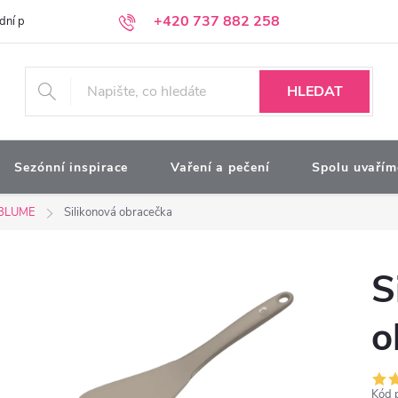
+420 737 882 258
dní podmínky
Podmínky ochrany osobních údajů
Kontakty
Moj
HLEDAT
Sezónní inspirace
Vaření a pečení
Spolu uvařím
BLUME
Silikonová obracečka
S
o
Kód 