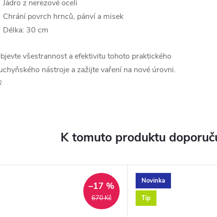
 Jádro z nerezové oceli
 Chrání povrch hrnců, pánví a misek
 Délka: 30 cm
bjevte všestrannost a efektivitu tohoto praktického
uchyňského nástroje a zažijte vaření na nové úrovni.

K tomuto produktu doporuču
Novinka
–17 %
Tip
670 Kč