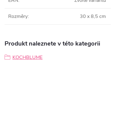
EAN
:
Zvolte variantu
Rozměry
:
30 x 8,5 cm
Produkt naleznete v této kategorii
KOCHBLUME