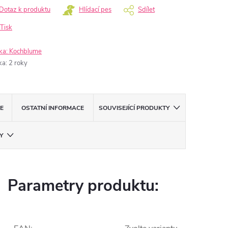
Dotaz k produktu
Hlídací pes
Sdílet
Tisk
ka:
Kochblume
ka
:
2 roky
E
OSTATNÍ INFORMACE
SOUVISEJÍCÍ PRODUKTY
Y
Parametry produktu: