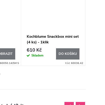
Kochblume Snackbox mini set
Box Du
(4 ks) - 1klik
610 Kč
1 220
OBRAZIT
DO KOŠÍKU
Skladem
Sklad
60050.14/SM S
Kód:
60036.42