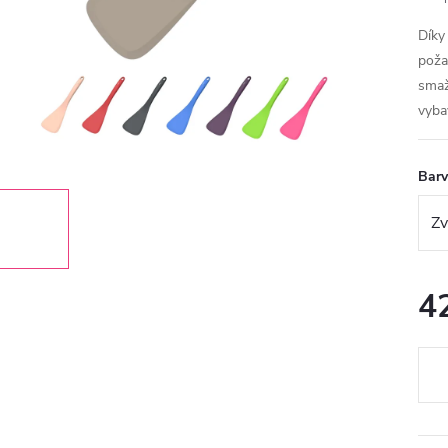
Díky
poža
smaž
vyba
Bar
4
Měr
cena