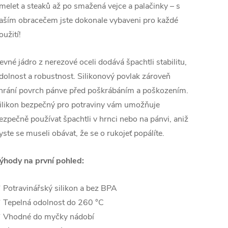
melet a steaků až po smažená vejce a palačinky – s
aším obracečem jste dokonale vybaveni pro každé
oužití!
evné jádro z nerezové oceli dodává špachtli stabilitu,
dolnost a robustnost. Silikonový povlak zároveň
hrání povrch pánve před poškrábáním a poškozením.
ilikon bezpečný pro potraviny vám umožňuje
ezpečně používat špachtli v hrnci nebo na pánvi, aniž
yste se museli obávat, že se o rukojeť popálíte.
ýhody na první pohled:
 Potravinářský silikon a bez BPA
 Tepelná odolnost do 260 °C
 Vhodné do myčky nádobí