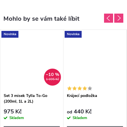
Novinka
Novinka
–10 %
1 095 Kč
Set 3 misek Tylla To-Go
Krájecí podložka
(200ml, 1L a 2L)
975 Kč
440 Kč
od
Skladem
Skladem