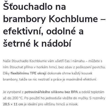
Šťouchadlo na
brambory Kochblume –
efektivní, odolné a
šetrné k nádobí
Naše šťouchadlo Kochblume vám ušetří čas i námahu – můžete s
ním šťouchat přímo v horkém hrnci, bez obav z poškození povrchu.
Díky
flexibilnímu TPE okraji
dokonale shrne každý kousek
brambory, takže se nic neztratí a práce je maximálně efektivní.
Je vyrobené z
potravinářského silikonu bez BPA
a odolá teplotám
až do 200 °C. Po použití ho jednoduše vložíte do myčky. S rozměry
28,5 × 11 cm
je ideální pro většinu hrnců a misek.