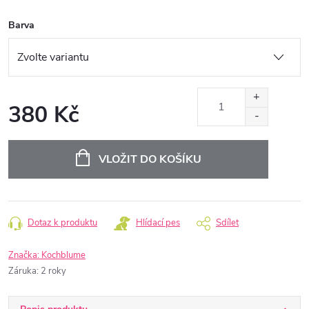
Barva
380 Kč
Měrná
cena:
VLOŽIT DO KOŠÍKU
Dotaz k produktu
Hlídací pes
Sdílet
Značka:
Kochblume
Záruka
:
2 roky