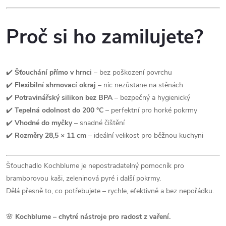
Proč si ho zamilujete?
✔️
Šťouchání přímo v hrnci
– bez poškození povrchu
✔️
Flexibilní shrnovací okraj
– nic nezůstane na stěnách
✔️
Potravinářský silikon bez BPA
– bezpečný a hygienický
✔️
Tepelná odolnost do 200 °C
– perfektní pro horké pokrmy
✔️
Vhodné do myčky
– snadné čištění
✔️
Rozměry 28,5 × 11 cm
– ideální velikost pro běžnou kuchyni
Šťouchadlo Kochblume je nepostradatelný pomocník pro
bramborovou kaši, zeleninová pyré i další pokrmy.
Dělá přesně to, co potřebujete – rychle, efektivně a bez nepořádku.
🌸
Kochblume – chytré nástroje pro radost z vaření.