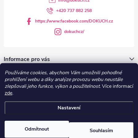
info
@
dokuch.cz
í
+420 737 882 258
https://www.facebook.com/DOKUCH.cz
dokuchcz/
Informace pro vás
Používáme cookies, abychom Vám umožnili pohodlné
DOKUCH.cz
prohlížení webu a díky analýze provozu webu neustále
zlepšovali jeho funkce, výkon a použitelnost.
Více informací
zde
.
Recepty
Nastavení
Copyright 2026
DOKUCH
. Všechna práva vyhrazena.
Upravit nastavení
cookies
Odmítnout
Souhlasím
Vytvořil Shoptet