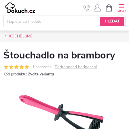
Přejít
NÁKUPNÍ
KOŠÍK
na
obsah
HLEDAT
KOCHBLUME
Štouchadlo na brambory
Podrobnosti hodnocení
1 hodnocení
Kód produktu:
Zvolte variantu