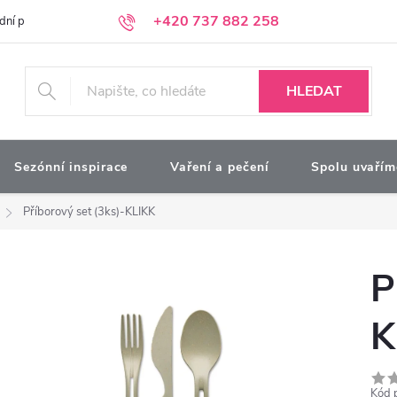
+420 737 882 258
dní podmínky
Podmínky ochrany osobních údajů
Kontakty
Moj
HLEDAT
Sezónní inspirace
Vaření a pečení
Spolu uvařím
Příborový set (3ks)-KLIKK
P
K
Kód 