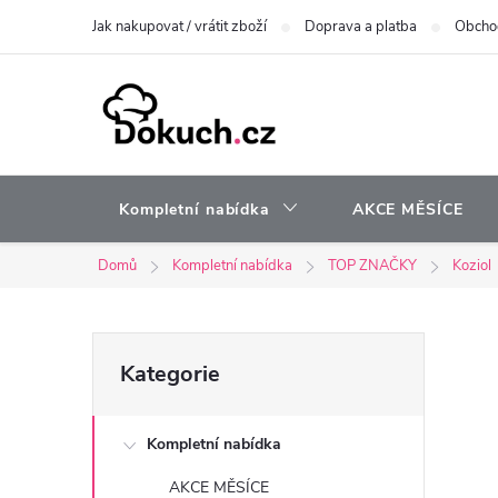
Přejít
Jak nakupovat / vrátit zboží
Doprava a platba
Obcho
na
obsah
Kompletní nabídka
AKCE MĚSÍCE
Domů
Kompletní nabídka
TOP ZNAČKY
Koziol
P
Přeskočit
Kategorie
kategorie
o
Kompletní nabídka
s
AKCE MĚSÍCE