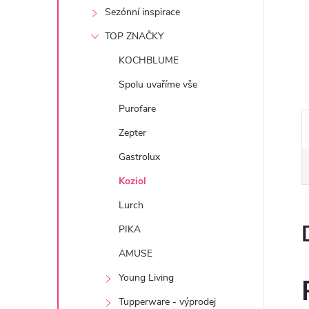
e
Sezónní inspirace
TOP ZNAČKY
l
KOCHBLUME
Spolu uvaříme vše
Purofare
Zepter
Gastrolux
Koziol
Lurch
PIKA
AMUSE
Young Living
Tupperware - výprodej