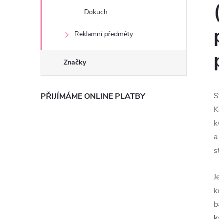
Dokuch
Reklamní předměty
Značky
S
PŘIJÍMÁME ONLINE PLATBY
K
k
a
s
J
k
b
k