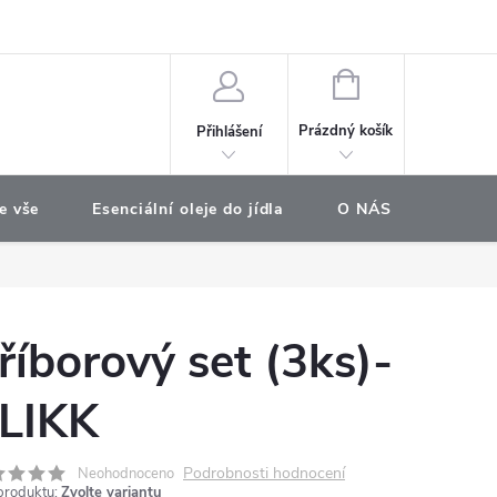
e objednávka
NÁKUPNÍ
KOŠÍK
Prázdný košík
Přihlášení
e vše
Esenciální oleje do jídla
O NÁS
Najdet
říborový set (3ks)-
LIKK
Podrobnosti hodnocení
Neohodnoceno
produktu:
Zvolte variantu