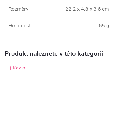
Rozměry
:
22.2 x 4.8 x 3.6 cm
Hmotnost
:
65 g
Produkt naleznete v této kategorii
Koziol