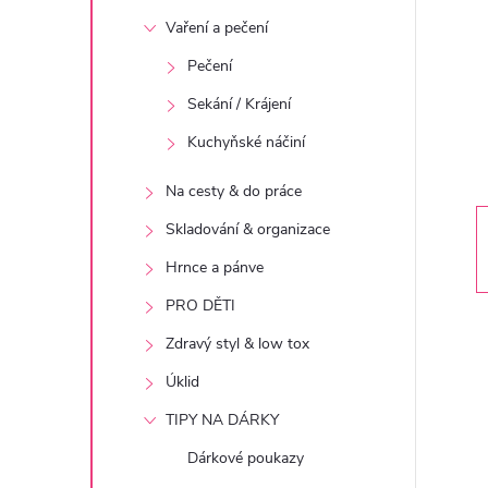
t
Vaření a pečení
r
Pečení
Sekání / Krájení
a
Kuchyňské náčiní
n
Na cesty & do práce
n
Skladování & organizace
Hrnce a pánve
í
PRO DĚTI
p
Zdravý styl & low tox
Úklid
a
TIPY NA DÁRKY
n
Dárkové poukazy