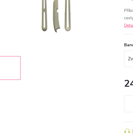
Příb
cest
Deta
Bar
2
Měr
cena