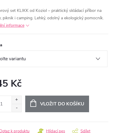
orový set KLIKK od Koziol – praktický skládací příbor na
y, piknik i camping. Lehký, odolný a ekologický pomocník.
ilní informace
va
45 Kč
ná
:
VLOŽIT DO KOŠÍKU
Dotaz k produktu
Hlídací pes
Sdílet