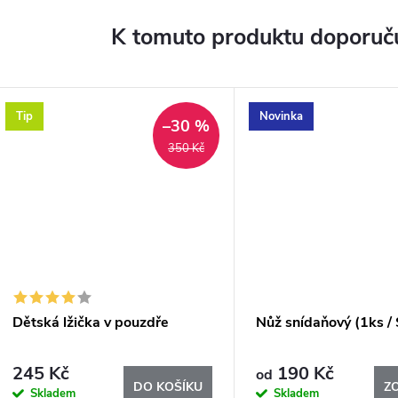
K tomuto produktu doporuču
Tip
Novinka
–30 %
350 Kč
Dětská lžička v pouzdře
Nůž snídaňový (1ks / 
245 Kč
190 Kč
od
DO KOŠÍKU
Z
Skladem
Skladem