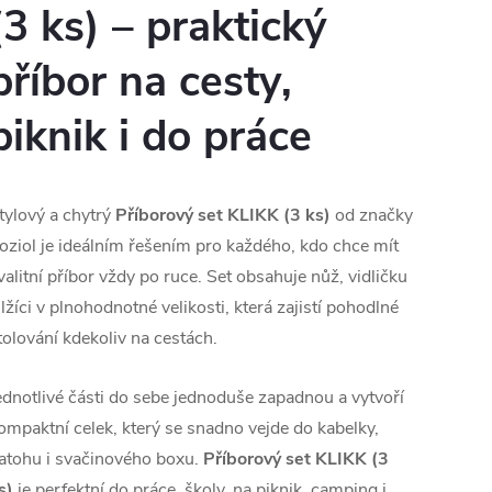
(3 ks) – praktický
příbor na cesty,
piknik i do práce
tylový a chytrý
Příborový set KLIKK (3 ks)
od značky
oziol
je ideálním řešením pro každého, kdo chce mít
valitní příbor vždy po ruce. Set obsahuje nůž, vidličku
 lžíci v plnohodnotné velikosti, která zajistí pohodlné
tolování kdekoliv na cestách.
ednotlivé části do sebe jednoduše zapadnou a vytvoří
ompaktní celek, který se snadno vejde do kabelky,
atohu i svačinového boxu.
Příborový set KLIKK (3
s)
je perfektní do práce, školy, na piknik, camping i