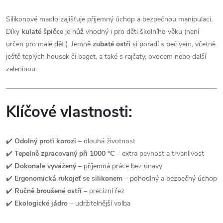
Silikonové madlo zajišťuje příjemný úchop a bezpečnou manipulaci.
Díky
kulaté špičce
je nůž vhodný i pro děti školního věku (není
určen pro malé děti). Jemně
zubaté ostří
si poradí s pečivem, včetně
ještě teplých housek či baget, a také s rajčaty, ovocem nebo další
zeleninou.
Klíčové vlastnosti:
✔️
Odolný proti korozi
– dlouhá životnost
✔️
Tepelně zpracovaný při 1000 °C
– extra pevnost a trvanlivost
✔️
Dokonale vyvážený
– příjemná práce bez únavy
✔️
Ergonomická rukojeť se silikonem
– pohodlný a bezpečný úchop
✔️
Ručně broušené ostří
– precizní řez
✔️
Ekologické jádro
– udržitelnější volba