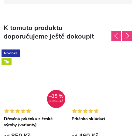
K tomuto produktu
doporučujeme ještě dokoupit
Novinka
Tip
–35 %
1 290 Kč
Dřevěná prkénka z české
Prkénko skládací
výroby (varianty)
850 Kč
460 Kč