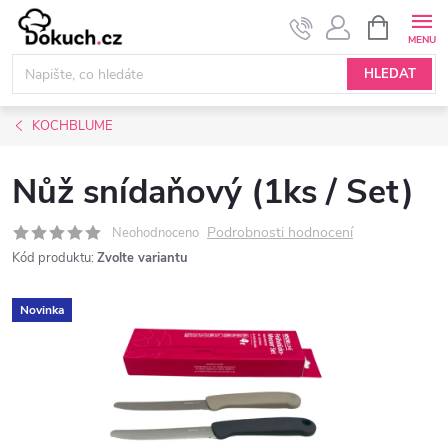
Přejít
NÁKUPNÍ
KOŠÍK
na
obsah
HLEDAT
KOCHBLUME
Nůž snídaňový (1ks / Set)
Podrobnosti hodnocení
Neohodnoceno
Kód produktu:
Zvolte variantu
Novinka