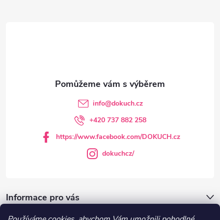
Z
á
p
a
t
info
@
dokuch.cz
í
+420 737 882 258
https://www.facebook.com/DOKUCH.cz
dokuchcz/
Informace pro vás
Používáme cookies, abychom Vám umožnili pohodlné