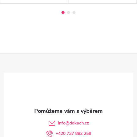
Z
á
p
a
t
info
@
dokuch.cz
í
+420 737 882 258