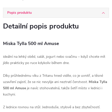
Popis produktu
Detailní popis produktu
Miska Tylla 500 ml Amuse
ideální na lehký oběd, salát, jogurt nebo svačinu – když chcete mít
jídlo prakticky po ruce kdykoliv během dne.
Díky průhlednému víku z Tritanu hned vidíte, co je uvnitř, a těsné
uzavření zajistí, že se nic nevylije ani neztratí čerstvost.
Miska Tylla
500 ml Amuse
je navíc stohovatelná, takže šetří místo v lednici i
kuchyni.
Z lednice rovnou na stůl. Jednoduše, stylově a bez zbytečností.