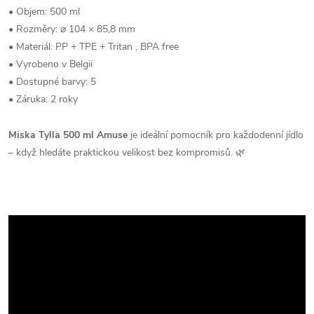
• Objem: 500 ml
• Rozměry: ⌀ 104 × 85,8 mm
• Materiál: PP + TPE + Tritan , BPA free
• Vyrobeno v Belgii
• Dostupné barvy: 5
• Záruka: 2 roky
Miska Tylla 500 ml Amuse
je ideální pomocník pro každodenní jídlo
– když hledáte praktickou velikost bez kompromisů. 🌿