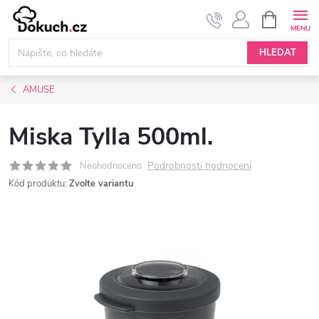
Přejít
NÁKUPNÍ
KOŠÍK
na
obsah
HLEDAT
AMUSE
Miska Tylla 500ml.
Podrobnosti hodnocení
Neohodnoceno
Kód produktu:
Zvolte variantu