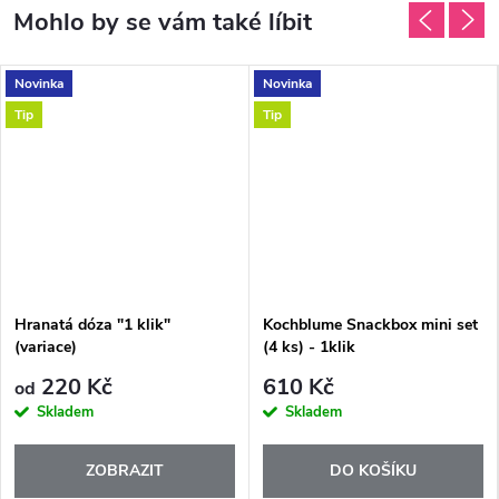
Novinka
Novinka
Tip
Tip
Hranatá dóza "1 klik"
Kochblume Snackbox mini set
(variace)
(4 ks) - 1klik
220 Kč
610 Kč
od
Skladem
Skladem
ZOBRAZIT
DO KOŠÍKU