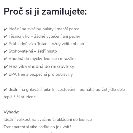
Proč si ji zamilujete:
✔️ Ideální na svačiny, saláty i menší porce
✔️ Těsnící víko – žádné vytečení ani pachy
✔️ Průhledné víko Tritan – vždy vidíte obsah
✔️ Stohovatelná – šetří místo
✔️ Vhodná do myčky, lednice i mrazáku
✔️ Bez víka vhodná do mikrovlnky
✔️ BPA free a bezpečná pro potraviny
✔️Ideální na grilování, piknik i cestování – pomáhá udržet jídlo déle
teplé * či studené
Výhody:
Ideální velikost na svačinu či ukládání do lednice.
Transparentní víko, vidíte co je uvnitř