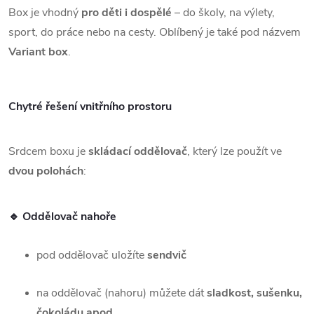
Box je vhodný
pro děti i dospělé
– do školy, na výlety,
sport, do práce nebo na cesty. Oblíbený je také pod názvem
Variant box
.
Chytré řešení vnitřního prostoru
Srdcem boxu je
skládací oddělovač
, který lze použít ve
dvou polohách
:
🔹 Oddělovač nahoře
pod oddělovač uložíte
sendvič
na oddělovač (nahoru) můžete dát
sladkost, sušenku,
čokoládu apod.