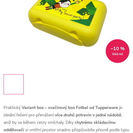
–10 %
550 Kč
Praktický
Variant box – svačinový box Fotbal od
Tupperware
je
ideální řešení pro přenášení
více druhů potravin v jedné nádobě
,
aniž by se během cesty smíchaly. Díky
chytrému skládacímu
oddělovači
si vnitřní prostor snadno přizpůsobíte přesně podle typu