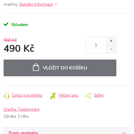
svačiny.
Detailní informace
Skladem
550 Kč
490 Kč
Měrná
cena:
VLOŽIT DO KOŠÍKU
Dotaz k produktu
Hlídací pes
Sdílet
Značka:
Tupperware
Záruka
:
2 roky
Popis produktu