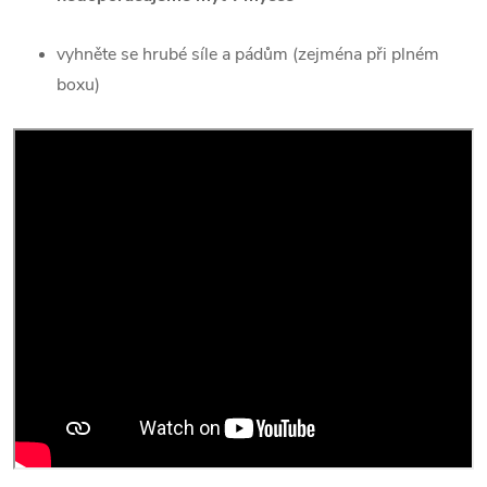
vyhněte se hrubé síle a pádům (zejména při plném
boxu)