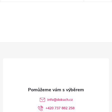
Z
á
p
a
t
info
@
dokuch.cz
í
+420 737 882 258