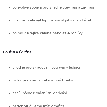
pohyblivé spojení pro snadné otevírání a zavírání
víko lze
zcela vyklopit
a použít jako malý
tácek
pojme
2 krajíce chleba nebo až 4 rohlíky
Použití a údržba
vhodné pro skladování potravin v lednici
nelze používat v mikrovlnné troubě
není určeno k vaření ani ohřívání
nedoporučujeme mýt v myčce