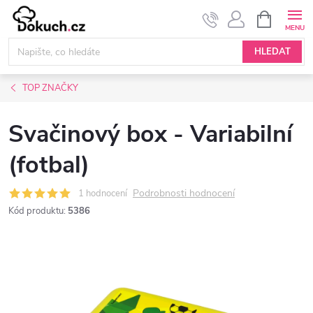
Přejít
NÁKUPNÍ
KOŠÍK
na
obsah
HLEDAT
TOP ZNAČKY
Svačinový box - Variabilní
(fotbal)
Podrobnosti hodnocení
1 hodnocení
Kód produktu:
5386