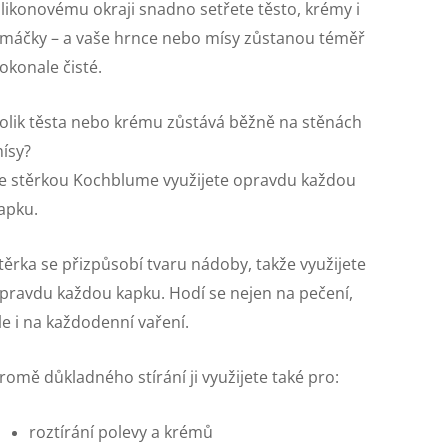
ilikonovému okraji snadno setřete těsto, krémy i
máčky – a vaše hrnce nebo mísy zůstanou téměř
okonale čisté.
olik těsta nebo krému zůstává běžně na stěnách
ísy?
e stěrkou Kochblume využijete opravdu každou
apku.
těrka se přizpůsobí tvaru nádoby, takže využijete
pravdu každou kapku. Hodí se nejen na pečení,
le i na každodenní vaření.
romě důkladného stírání ji využijete také pro:
roztírání polevy a krémů