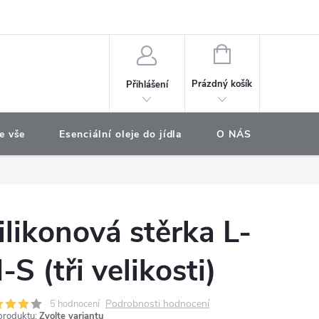
e objednávka
NÁKUPNÍ
KOŠÍK
Prázdný košík
Přihlášení
e vše
Esenciální oleje do jídla
O NÁS
Najdet
ilikonová stěrka L-
-S (tři velikosti)
Podrobnosti hodnocení
5 hodnocení
produktu:
Zvolte variantu