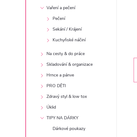
t
Vaření a pečení
r
Pečení
Sekání / Krájení
a
Kuchyňské náčiní
n
Na cesty & do práce
n
Skladování & organizace
Hrnce a pánve
í
PRO DĚTI
p
Zdravý styl & low tox
Úklid
a
TIPY NA DÁRKY
n
Dárkové poukazy