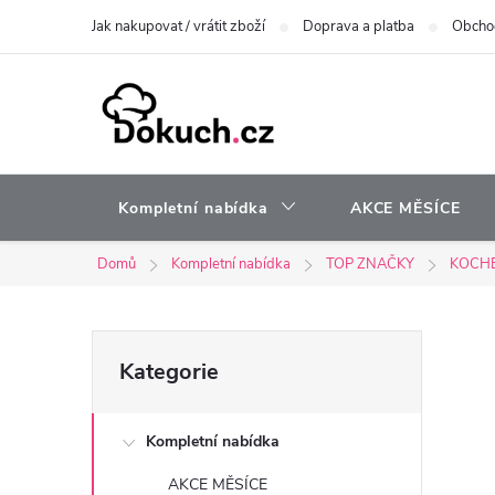
Přejít
Jak nakupovat / vrátit zboží
Doprava a platba
Obcho
na
obsah
Kompletní nabídka
AKCE MĚSÍCE
Domů
Kompletní nabídka
TOP ZNAČKY
KOCH
P
Přeskočit
Kategorie
kategorie
o
Kompletní nabídka
s
AKCE MĚSÍCE