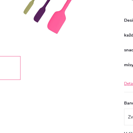
Desi
každ
snad
mísy
Deta
Bar