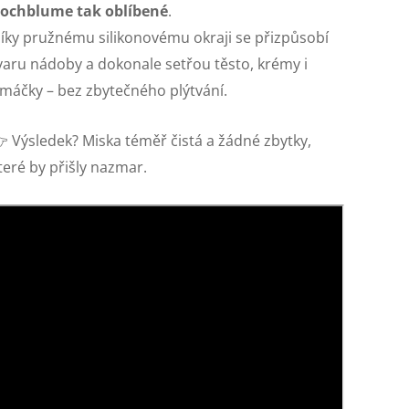
ochblume tak oblíbené
.
íky pružnému silikonovému okraji se přizpůsobí
varu nádoby a dokonale setřou těsto, krémy i
máčky – bez zbytečného plýtvání.
 Výsledek? Miska téměř čistá a žádné zbytky,
teré by přišly nazmar.