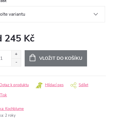
kost
d
245 Kč
ná
:
VLOŽIT DO KOŠÍKU
Dotaz k produktu
Hlídací pes
Sdílet
Tisk
ka:
Kochblume
ka
:
2 roky