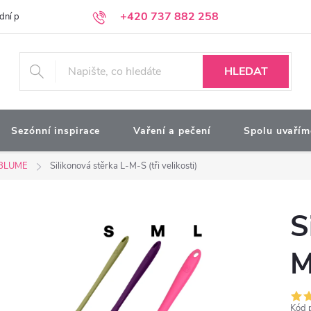
+420 737 882 258
dní podmínky
Podmínky ochrany osobních údajů
Kontakty
Moj
HLEDAT
Sezónní inspirace
Vaření a pečení
Spolu uvařím
BLUME
Silikonová stěrka L-M-S (tři velikosti)
S
M
Kód 