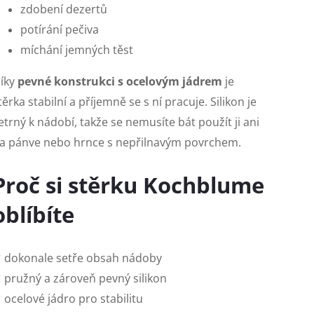
zdobení dezertů
potírání pečiva
míchání jemných těst
íky
pevné konstrukci s ocelovým jádrem
je
těrka stabilní a příjemně se s ní pracuje. Silikon je
etrný k nádobí, takže se nemusíte bát použít ji ani
a pánve nebo hrnce s nepřilnavým povrchem.
Proč si stěrku Kochblume
oblíbíte
 dokonale setře obsah nádoby
 pružný a zároveň pevný silikon
 ocelové jádro pro stabilitu