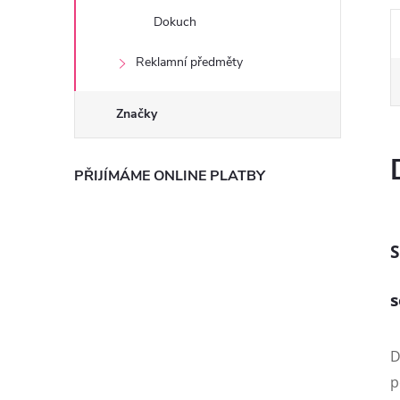
Dokuch
Reklamní předměty
Značky
PŘIJÍMÁME ONLINE PLATBY
S
s
D
p