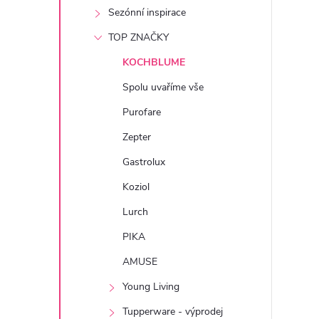
e
Sezónní inspirace
TOP ZNAČKY
l
KOCHBLUME
Spolu uvaříme vše
Purofare
Zepter
Gastrolux
Koziol
Lurch
PIKA
AMUSE
Young Living
Tupperware - výprodej