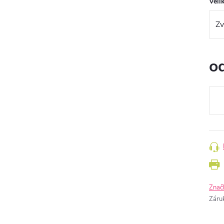
Veli
o
Měr
cena
Znač
Záru