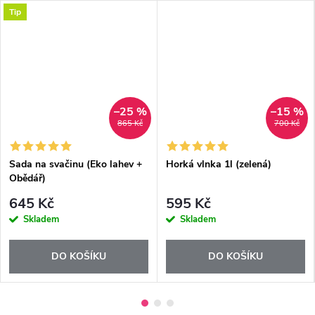
Tip
–25 %
–15 %
865 Kč
700 Kč
Sada na svačinu (Eko lahev +
Horká vlnka 1l (zelená)
Obědář)
645 Kč
595 Kč
Skladem
Skladem
DO KOŠÍKU
DO KOŠÍKU