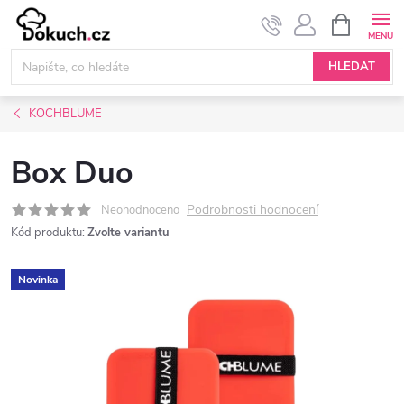
Přejít
NÁKUPNÍ
KOŠÍK
na
obsah
HLEDAT
KOCHBLUME
Box Duo
Podrobnosti hodnocení
Neohodnoceno
Kód produktu:
Zvolte variantu
Novinka