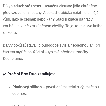
Díky
vzduchotěsnému uzávěru
zůstane jídlo chráněné
před vzduchem i pachy. A pokud krabička natáhne silnější
vůni, jako je česnek nebo kari? Stačí ji krátce nahřát v
troubě – a vůně zmizí během chvilky. To je kouzlo kvalitního
silikonu.
Barvy boxů zůstávají dlouhodobě syté a neblednou ani při
častém mytí či používání – typická přednost značky
Kochblume.
✔️ Proč si Box Duo zamilujete
Platinový silikon
– prvotřídní materiál s výjimečnou
odolností