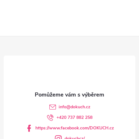
Z
á
p
a
t
info
@
dokuch.cz
í
+420 737 882 258
https://www.facebook.com/DOKUCH.cz
dokuchcz/