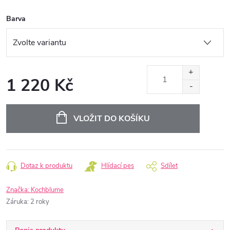
Barva
1 220 Kč
Měrná
cena:
VLOŽIT DO KOŠÍKU
Dotaz k produktu
Hlídací pes
Sdílet
Značka:
Kochblume
Záruka
:
2 roky