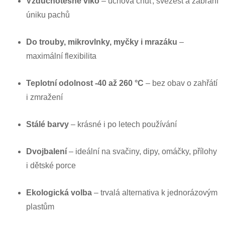
Vzduchotěsné víko
– uchová chuť, svěžest a zabrání
úniku pachů
Do trouby, mikrovlnky, myčky i mrazáku
–
maximální flexibilita
Teplotní odolnost -40 až 260 °C
– bez obav o zahřátí
i zmražení
Stálé barvy
– krásné i po letech používání
Dvojbalení
– ideální na svačiny, dipy, omáčky, přílohy
i dětské porce
Ekologická volba
– trvalá alternativa k jednorázovým
plastům