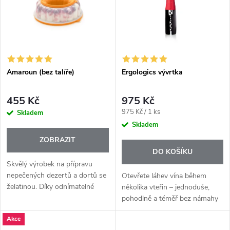
e
p
Abecedně
n
i
í
s
p
Amaroun (bez talíře)
Ergologics vývrtka
p
r
455 Kč
975 Kč
r
Měrná
975 Kč / 1 ks
Skladem
o
cena:
Skladem
o
ZOBRAZIT
d
DO KOŠÍKU
d
Skvělý výrobek na přípravu
u
nepečených dezertů a dortů se
Otevřete láhev vína během
želatinou. Díky odnímatelné
u
několika vteřin – jednoduše,
střední a horní části formy je
pohodlně a téměř bez námahy
k
vyjmutí dezertu velmi
🍷 Ergologics vývrtka
k
Akce
jednoduché.
Tupperware je promyšlený