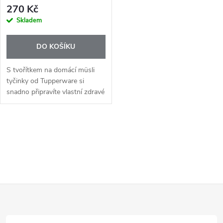
270 Kč
Skladem
DO KOŠÍKU
S tvořítkem na domácí müsli
tyčinky od Tupperware si
snadno připravíte vlastní zdravé
svačiny přesně podle své chuti.
Bez zbytečných přísad,
konzervantů a s plnou
O
kontrolou nad...
v
l
Z
á
d
á