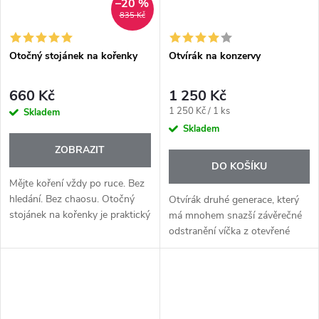
–20 %
835 Kč
Otočný stojánek na kořenky
Otvírák na konzervy
660 Kč
1 250 Kč
Měrná
1 250 Kč / 1 ks
Skladem
cena:
Skladem
ZOBRAZIT
DO KOŠÍKU
Mějte koření vždy po ruce. Bez
hledání. Bez chaosu. Otočný
Otvírák druhé generace, který
stojánek na kořenky je praktický
má mnohem snazší závěrečné
pomocník, který vám přinese
odstranění víčka z otevřené
přehled a pořádek do kuchyně.
konzervy. Jedinečný systém na
Díky otočnému systému...
otevření standardní konzervy
bez poranění a bez ostrých...