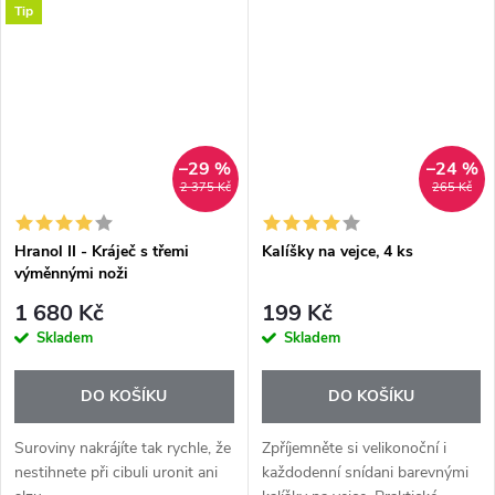
Tip
dezertů. Díky čirému provedení
dodá každému talíři špetku
působí lehce a elegantně a hodí
štěstí a spoustu kreativity....
se jak...
–29 %
–24 %
2 375 Kč
265 Kč
Hranol II - Kráječ s třemi
Kalíšky na vejce, 4 ks
výměnnými noži
1 680 Kč
199 Kč
Skladem
Skladem
DO KOŠÍKU
DO KOŠÍKU
Suroviny nakrájíte tak rychle, že
Zpříjemněte si velikonoční i
nestihnete při cibuli uronit ani
každodenní snídani barevnými