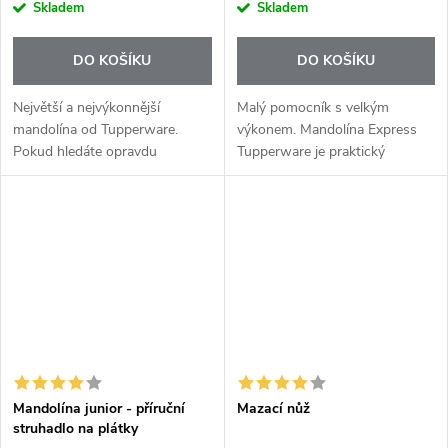
cena:
cena:
Skladem
Skladem
DO KOŠÍKU
DO KOŠÍKU
Největší a nejvýkonnější
Malý pomocník s velkým
mandolína od Tupperware.
výkonem. Mandolína Express
Pokud hledáte opravdu
Tupperware je praktický
propracovaný kuchyňský
kompaktní kráječ, který vytváří
nástroj pro rychlé a přesné
ultra tenké a pravidelné plátky
krájení, právě jste ho našli.
během pár vteřin. Díky své
velikosti...
Mandolína junior - příruční
Mazací nůž
struhadlo na plátky