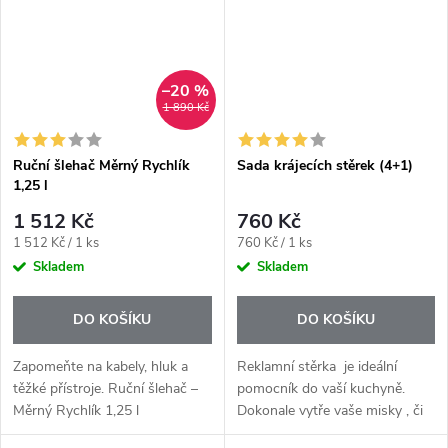
–20 %
1 890 Kč
Ruční šlehač Měrný Rychlík
Sada krájecích stěrek (4+1)
1,25 l
1 512 Kč
760 Kč
Měrná
Měrná
1 512 Kč / 1 ks
760 Kč / 1 ks
cena:
cena:
Skladem
Skladem
DO KOŠÍKU
DO KOŠÍKU
Zapomeňte na kabely, hluk a
Reklamní stěrka je ideální
těžké přístroje. Ruční šlehač –
pomocník do vaší kuchyně.
Měrný Rychlík 1,25 l
Dokonale vytře vaše misky , či
Tupperware je chytrý
nakrájí dort, bez poničení