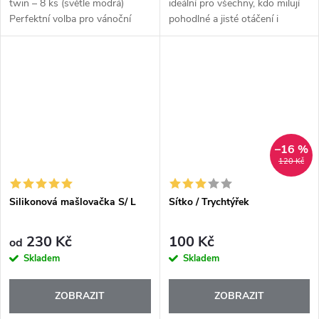
twin – 8 ks (světle modrá)
ideální pro všechny, kdo milují
Perfektní volba pro vánoční
pohodlné a jisté otáčení i
pečení i celoroční tvoření! 💙
servírování větších porcí. Díky
široké pracovní ploše bez
námahy zvládne palačinky,...
–16 %
120 Kč
Silikonová mašlovačka S/ L
Sítko / Trychtýřek
230 Kč
100 Kč
od
Skladem
Skladem
ZOBRAZIT
ZOBRAZIT