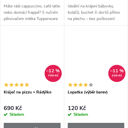
Máte rádi cappuccino, café latte
Ideální na krájení bábovky,
nebo domácí frappé? S ručním
koláčů, buchet či dortů přímo
pěnovačem mléka Tupperware
na plechu – bez poškození
připravíte bohatou a
povrchu. Skvěle poslouží i k
nadýchanou mléčnou pěnu
nabírání dortových porcí,
během několika okamžiků – bez
vytírání zbytků těsta z mísy
elektřiny,...
nebo...
–12 %
–11 %
790 Kč
135 Kč
Kráječ na pizzu + Rádýlko
Lopatka (výběr barev)
690 Kč
120 Kč
Skladem
Skladem