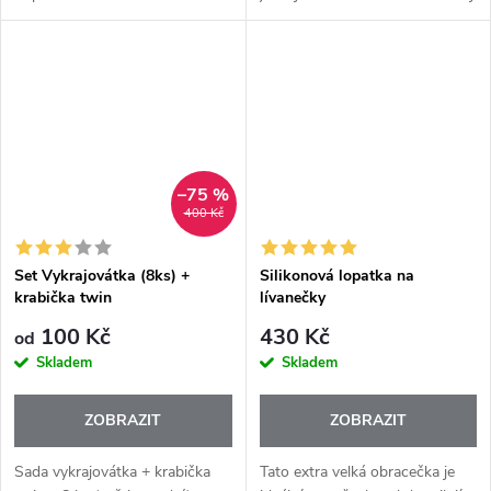
domácnosti. Usnadní otevření
Sada Optimum + stojan spojuje
lahve, prodlouží čerstvost vína
6 nejpoužívanějších
a zároveň poslouží jako krásný
kuchyňských pomocníků...
a smysluplný...
–75 %
400 Kč
Set Vykrajovátka (8ks) +
Silikonová lopatka na
krabička twin
lívanečky
100 Kč
430 Kč
od
Skladem
Skladem
ZOBRAZIT
ZOBRAZIT
Sada vykrajovátka + krabička
Tato extra velká obracečka je