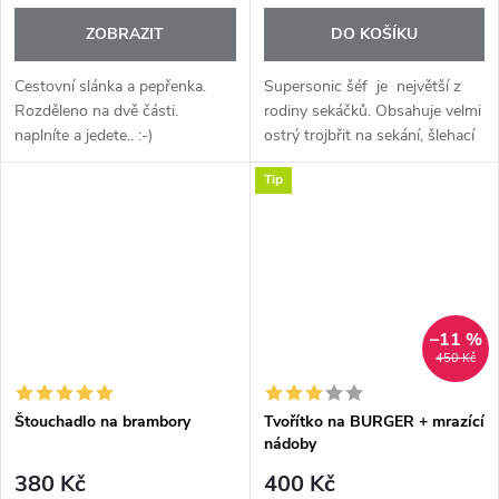
ZOBRAZIT
DO KOŠÍKU
Cestovní slánka a pepřenka.
Supersonic šéf je největší z
Rozděleno na dvě části.
rodiny sekáčků. Obsahuje velmi
naplníte a jedete.. :-)
ostrý trojbřit na sekání, šlehací
metlu a přilévací trychtýřek na
Tip
výrobu domácí majonézy.
Snadno se...
–11 %
450 Kč
Štouchadlo na brambory
Tvořítko na BURGER + mrazící
nádoby
380 Kč
400 Kč