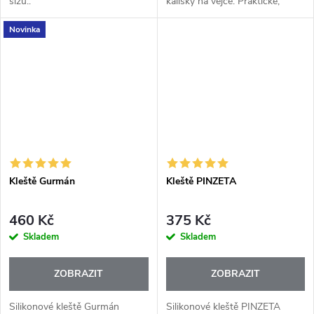
slzu..
kalíšky na vejce. Praktické,
hravé a navržené tak, aby
Novinka
vajíčko zůstalo stabilní i déle
teplé. Kalíšky jsou identické a...
Kleště Gurmán
Kleště PINZETA
460 Kč
375 Kč
Skladem
Skladem
ZOBRAZIT
ZOBRAZIT
Silikonové kleště Gurmán
Silikonové kleště PINZETA