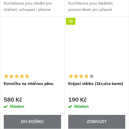
Kochblume jsou ideální pro
Kochblume jsou ideálním
otáčení, uchopení i přesné
pomocníkem pro přesné
servírování. Ať už připravujete
servírování, obracení i
Tip
šťavnatý steak, zeleninu na
manipulaci s jemnými pokrmy.
grilu, klobásy nebo čerstvý
Perfektně se hodí na chřest,
salát,...
maso, rolády, zeleninu...
Konvička na mléčnou pěnu
Krájecí stěrka (1ks,více barev)
580 Kč
190 Kč
Skladem
Skladem
DO KOŠÍKU
ZOBRAZIT