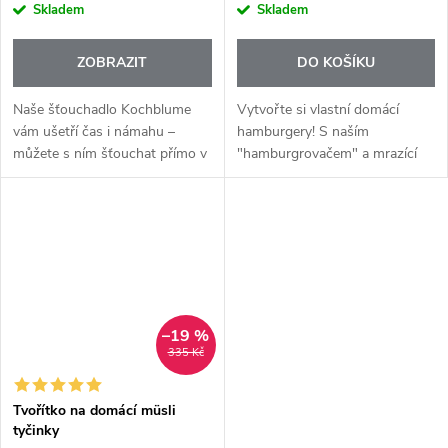
Skladem
Skladem
ZOBRAZIT
DO KOŠÍKU
Naše šťouchadlo Kochblume
Vytvořte si vlastní domácí
vám ušetří čas i námahu –
hamburgery! S naším
můžete s ním šťouchat přímo v
"hamburgrovačem" a mrazící
horkém hrnci, bez obav z
věží můžete vytvarovat své
poškození povrchu. Díky
vlastní hamburgery k
flexibilnímu TPE okraji dokonale
dokonalosti. Udělejte si je ještě
shrne každý...
dnes nebo je uložte...
–19 %
335 Kč
Tvořítko na domácí müsli
tyčinky