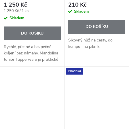
1 250 Kč
210 Kč
Měrná
1 250 Kč / 1 ks
Skladem
cena:
Skladem
DO KOŠÍKU
DO KOŠÍKU
Šikovný nůž na cesty, do
kempu i na piknik.
Rychlé, přesné a bezpečné
krájení bez námahy. Mandolína
Junior Tupperware je praktické
příruční struhadlo, se kterým
Novinka
připravíte pravidelné plátky
ovoce i zeleniny během pár
vteřin.