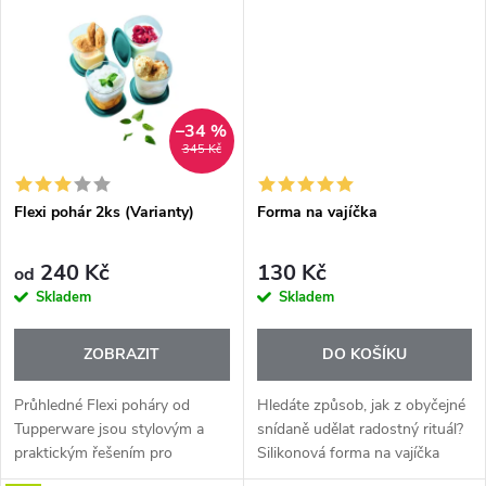
t
pomocník pro všechny
t
milovníky vína. Díky...
ů
ů
–34 %
345 Kč
Flexi pohár 2ks (Varianty)
Forma na vajíčka
240 Kč
130 Kč
od
Skladem
Skladem
ZOBRAZIT
DO KOŠÍKU
Průhledné Flexi poháry od
Hledáte způsob, jak z obyčejné
Tupperware jsou stylovým a
snídaně udělat radostný rituál?
praktickým řešením pro
Silikonová forma na vajíčka
každodenní servírování nápojů i
Kochblume ve tvaru čtyřlístku