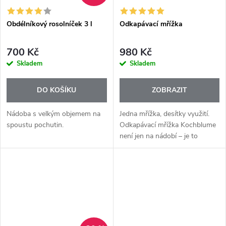
Obdélníkový rosolníček 3 l
Odkapávací mřížka
700 Kč
980 Kč
Skladem
Skladem
DO KOŠÍKU
ZOBRAZIT
Nádoba s velkým objemem na
Jedna mřížka, desítky využití.
spoustu pochutin.
Odkapávací mřížka Kochblume
není jen na nádobí – je to
multifunkční pomocník, který
vám okamžitě zvětší pracovní
plochu v kuchyni.