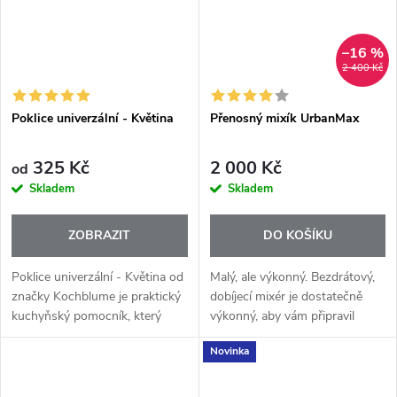
–16 %
2 400 Kč
Poklice univerzální - Květina
Přenosný mixík UrbanMax
325 Kč
2 000 Kč
od
Skladem
Skladem
ZOBRAZIT
DO KOŠÍKU
Poklice univerzální - Květina od
Malý, ale výkonný. Bezdrátový,
značky Kochblume je praktický
dobíjecí mixér je dostatečně
kuchyňský pomocník, který
výkonný, aby vám připravil
zabrání přetečení, připálení i
smoothie již za 40 vteřin.
Novinka
zbytečnému nepořádku na
Dokáže rozmixovat ingredience
sporáku. Zapomeňte na
až na 10 nápojů jen na jedno...
převařené...