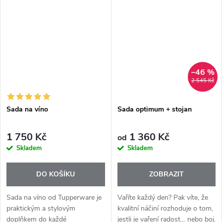
mechanický pomocník, který
nádob ani podložky.. Nyní ve
šlehá bílky, smetanu i těsto
výhodné sadě s exklusivním...
překvapivě rychle –...
–46 %
2 545 Kč
Sada na víno
Sada optimum + stojan
1 750 Kč
1 360 Kč
od
Skladem
Skladem
DO KOŠÍKU
ZOBRAZIT
Sada na víno od Tupperware je
Vaříte každý den? Pak víte, že
praktickým a stylovým
kvalitní náčiní rozhoduje o tom,
doplňkem do každé
jestli je vaření radost… nebo boj.