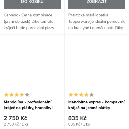
DO KOŠÍKU
ZOBRAZIT
Červeno- Černá kombinace
Praktická malá lopatka
(první obrázek) Díky tomuto
Tupperware je ideální pomocník
kráječi bude porcování pizzy
do kuchyně i domácnosti. Díky
nebo těsta stejně snadné, jako
své velikosti padne přesně do
nakrájet máslo. Rádýlkem si
ruky a usnadní vám nabírání
můžete nakrájet a vytvarovat
potřebného množství surovin
slané...
z...
Mandolína - profesionální
Mandolína expres - kompaktní
kráječ na plátky, hranolky i
kráječ na jemné plátky
kostičky
2 750 Kč
835 Kč
Měrná
Měrná
2 750 Kč / 1 ks
835 Kč / 1 ks