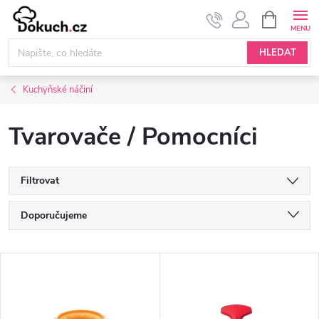
Přejít
NÁKUPNÍ
KOŠÍK
na
obsah
HLEDAT
Kuchyňské náčiní
Tvarovače / Pomocníci
Filtrovat
Ř
Doporučujeme
a
Nejlevnější
V
Nejdražší
z
ý
Nejprodávanější