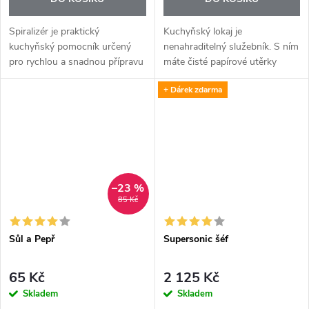
Spiralizér je praktický
Kuchyňský lokaj je
kuchyňský pomocník určený
nenahraditelný služebník. S ním
pro rychlou a snadnou přípravu
máte čisté papírové utěrky
domácích tagliatelle ze zeleniny.
neustále připravené k použití.
+ Dárek zdarma
Umožňuje vytvářet dlouhé,
rovnoměrné a elegantní
proužky,...
–23 %
85 Kč
Sůl a Pepř
Supersonic šéf
65 Kč
2 125 Kč
Skladem
Skladem