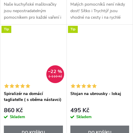
Naše kuchyňské mašlovačky
Malých pomocníků není nikdy
jsou nepostradatelným
dost! Sítko i Trychtýř jsou
pomocníkem pro každé vaření i
vhodné na cesty i na rychlé
pečení. Díky kvalitnímu
použití ze šuplíku.
Tip
Tip
potravinářskému silikonu bez
BPA nezanechávají žádné
štětiny v jídle a jsou...
–22 %
1 110 Kč
Spiralizér na domácí
Stojan na ubrousky - lokaj
tagliatelle ( s oběma nástavci)
860 Kč
495 Kč
Skladem
Skladem
DO KOŠÍKU
DO KOŠÍKU