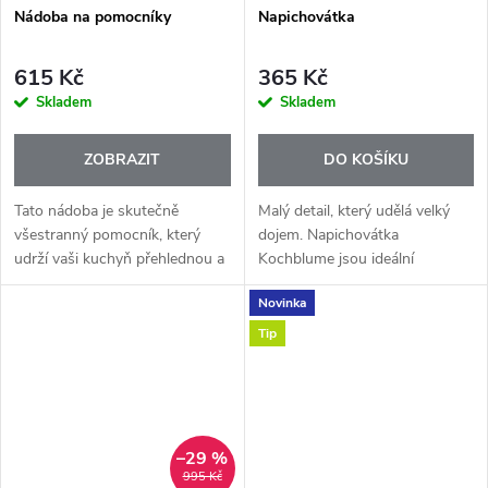
Nádoba na pomocníky
Napichovátka
615 Kč
365 Kč
Skladem
Skladem
ZOBRAZIT
DO KOŠÍKU
Tato nádoba je skutečně
Malý detail, který udělá velký
všestranný pomocník, který
dojem. Napichovátka
udrží vaši kuchyň přehlednou a
Kochblume jsou ideální
náčiní vždy po ruce. Je
pomocník na servírování
Novinka
navržena tak, aby poskytla
jednohubek, ovoce, sýrů nebo
dostatek místa pro všechny
drobných pochoutek.
Tip
vaše kuchyňské...
–29 %
995 Kč