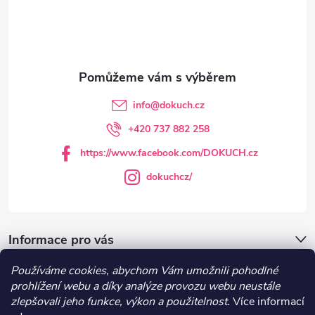
a
p
c
a
í
t
p
info
@
dokuch.cz
r
í
+420 737 882 258
v
https://www.facebook.com/DOKUCH.cz
k
dokuchcz/
y
v
Informace pro vás
ý
Používáme cookies, abychom Vám umožnili pohodlné
DOKUCH.cz
prohlížení webu a díky analýze provozu webu neustále
p
zlepšovali jeho funkce, výkon a použitelnost.
Více informací