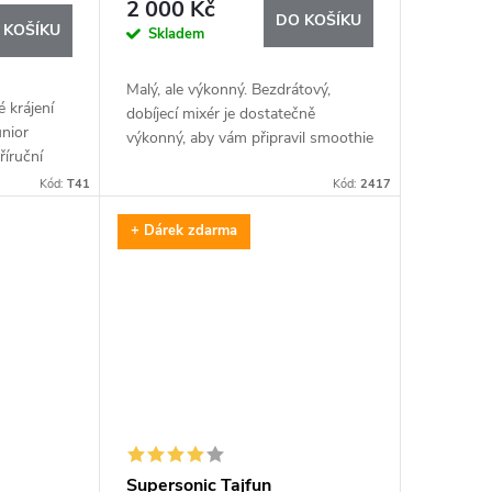
2 000 Kč
DO KOŠÍKU
 KOŠÍKU
Skladem
Malý, ale výkonný. Bezdrátový,
 krájení
dobíjecí mixér je dostatečně
nior
výkonný, aby vám připravil smoothie
říruční
již za 40 vteřin. Dokáže rozmixovat
avíte
Kód:
T41
Kód:
2417
ingredience až na 10 nápojů jen na
zeleniny
jedno...
+ Dárek zdarma
Supersonic Tajfun