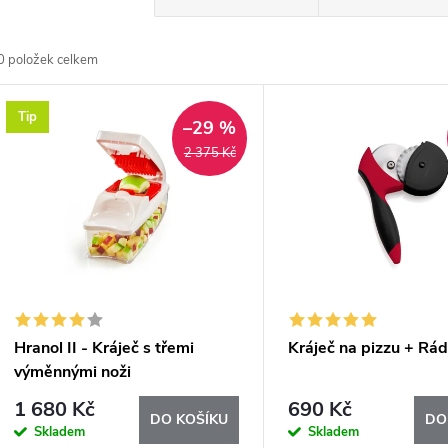
a
0
položek celkem
z
V
Tip
e
–29 %
ý
2 375 Kč
n
p
p
s
r
p
Hranol II - Kráječ s třemi
Kráječ na pizzu + Rád
o
výměnnými noži
r
1 680 Kč
690 Kč
d
DO KOŠÍKU
DO
Skladem
Skladem