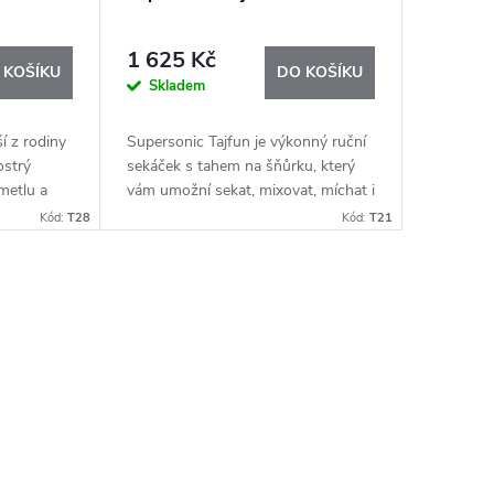
1 625 Kč
 KOŠÍKU
DO KOŠÍKU
Skladem
í z rodiny
Supersonic Tajfun je výkonný ruční
ostrý
sekáček s tahem na šňůrku, který
 metlu a
vám umožní sekat, mixovat, míchat i
robu
šlehat bez použití elektřiny. Stačí
Kód:
T28
Kód:
T21
se...
pár zatažení a máte hotovo –
rychle,...