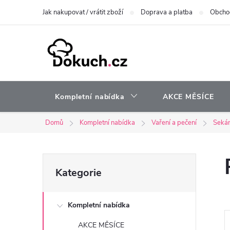
Přejít
Jak nakupovat / vrátit zboží
Doprava a platba
Obcho
na
obsah
Kompletní nabídka
AKCE MĚSÍCE
Domů
Kompletní nabídka
Vaření a pečení
Sekán
P
Přeskočit
Kategorie
kategorie
o
Kompletní nabídka
s
AKCE MĚSÍCE