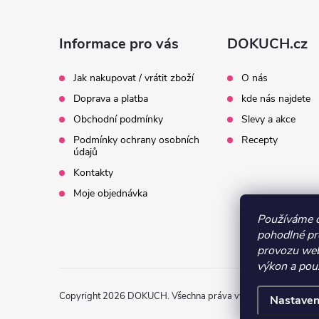
Z
á
Informace pro vás
DOKUCH.cz
p
Jak nakupovat / vrátit zboží
O nás
í
Doprava a platba
kde nás najdete
a
Obchodní podmínky
Slevy a akce
t
Podmínky ochrany osobních
Recepty
údajů
r
í
Kontakty
Moje objednávka
Používáme 
pohodlné pr
provozu web
výkon a pou
Copyright 2026
DOKUCH
. Všechna práva vyhrazena.
Upravit 
Nastaven