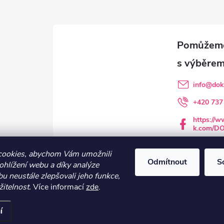
d
a
c
info
@
dok
p
+420 737
https://
v
k.com/D
dokuchcz
k
cookies, abychom Vám umožnili
Odmítnout
S
ohlížení webu a díky analýze
y
u neustále zlepšovali jeho funkce,
žitelnost.
Více informací
zde
.
v
ý
nastavení cookies
í