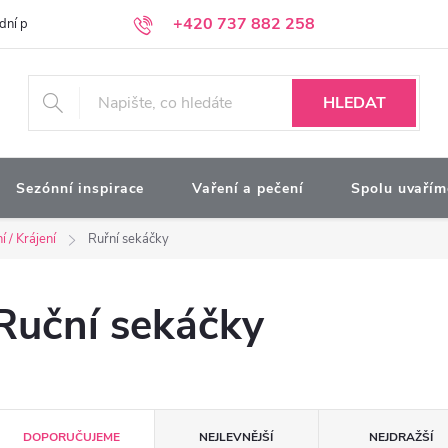
+420 737 882 258
dní podmínky
Podmínky ochrany osobních údajů
Kontakty
Moj
HLEDAT
Sezónní inspirace
Vaření a pečení
Spolu uvařím
í / Krájení
Ruřní sekáčky
Ruční sekáčky
Ř
DOPORUČUJEME
NEJLEVNĚJŠÍ
NEJDRAŽŠÍ