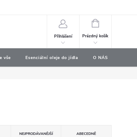
e objednávka
NÁKUPNÍ
KOŠÍK
Prázdný košík
Přihlášení
e vše
Esenciální oleje do jídla
O NÁS
Najdet
NEJPRODÁVANĚJŠÍ
ABECEDNĚ