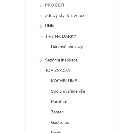
e
PRO DĚTI
Zdravý styl & low tox
l
Úklid
TIPY NA DÁRKY
Dárkové poukazy
Sezónní inspirace
TOP ZNAČKY
KOCHBLUME
Spolu uvaříme vše
Purofare
Zepter
Gastrolux
Koziol