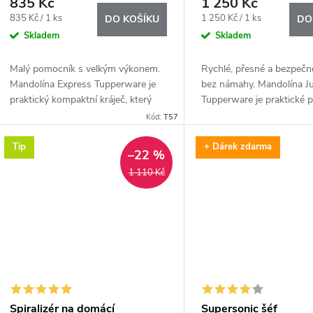
835 Kč
1 250 Kč
Měrná
Měrná
835 Kč / 1 ks
1 250 Kč / 1 ks
DO KOŠÍKU
DO
cena:
cena:
Skladem
Skladem
Malý pomocník s velkým výkonem.
Rychlé, přesné a bezpečné
Mandolína Express Tupperware je
bez námahy. Mandolína Ju
praktický kompaktní kráječ, který
Tupperware je praktické p
vytváří ultra tenké a pravidelné
struhadlo, se kterým připr
Kód:
T57
plátky během pár vteřin. Díky své
pravidelné plátky ovoce i 
velikosti...
během pár vteřin.
Tip
+ Dárek zdarma
–22 %
1 110 Kč
Spiralizér na domácí
Supersonic šéf