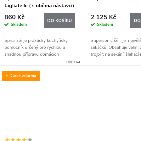
tagliatelle ( s oběma nástavci)
860 Kč
2 125 Kč
DO KOŠÍKU
DO
Skladem
Skladem
Spiralizér je praktický kuchyňský
Supersonic šéf je největš
pomocník určený pro rychlou a
sekáčků. Obsahuje velmi 
snadnou přípravu domácích
trojbřit na sekání, šlehací
tagliatelle ze zeleniny. Umožňuje
přilévací trychtýřek na vý
Kód:
T64
vytvářet dlouhé, rovnoměrné a
domácí majonézy. Snadno 
elegantní proužky,...
+ Dárek zdarma