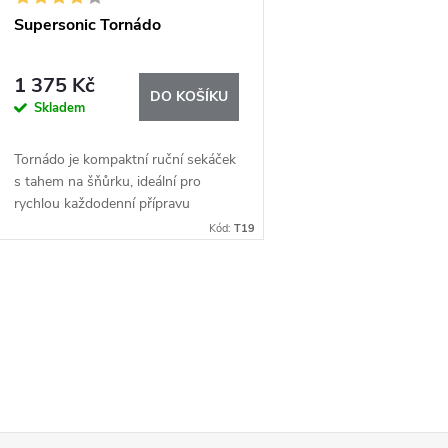
Supersonic Tornádo
1 375 Kč
DO KOŠÍKU
Skladem
Tornádo je kompaktní ruční sekáček
s tahem na šňůrku, ideální pro
rychlou každodenní přípravu
bylinek, zeleniny, ovoce i dipů. Díky
Kód:
T19
svým menším rozměrům nezabere
téměř žádné...
O
v
á