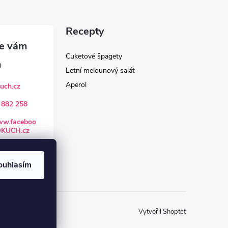
Recepty
Cuketové špagety
Letní melounový salát
Aperol
uch.cz
 882 258
www.faceboo
OKUCH.cz
/
ouhlasím
Vytvořil Shoptet