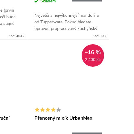
cena:
Skladem
e (první
Největší a nejvýkonnější mandolína
ječi bude
od Tupperware. Pokud hledáte
a stejně
opravdu propracovaný kuchyňský
lo.
nástroj pro rychlé a přesné krájení,
Kód:
4642
Kód:
T32
jet a
právě jste ho našli.
–16 %
2 400 Kč
ruční
Přenosný mixík UrbanMax