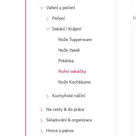
t
Vaření a pečení
r
Pečení
1
Sekání / Krájení
a
Nože Tupperware
n
Nože Yaxell
Prkénka
n
í
Ruřní sekáčky
i
í
Nože Kochblume
p
Kuchyňské náčiní
a
Na cesty & do práce
Skladování & organizace
n
Hrnce a pánve