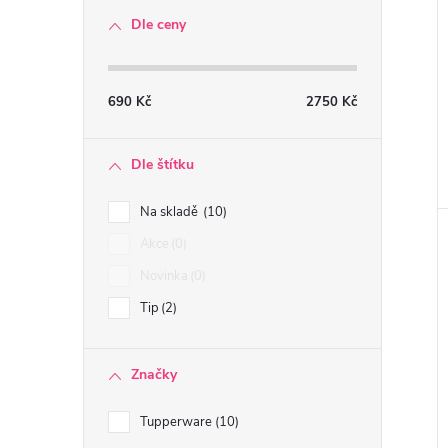
Dle ceny
690
Kč
2750
Kč
Dle štítku
Na skladě
10
Akce
0
Novinka
0
Tip
2
Značky
Tupperware
10