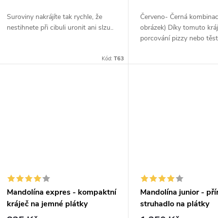
o
u
Suroviny nakrájíte tak rychle, že
Červeno- Černá kombinac
d
nestihnete při cibuli uronit ani slzu..
obrázek) Díky tomuto krá
k
porcování pizzy nebo těst
u
snadné, jako nakrájet más
t
Kód:
T63
Rádýlkem si můžete nakrá
k
vytvarovat slané...
ů
t
ů
Mandolína expres - kompaktní
Mandolína junior - pří
kráječ na jemné plátky
struhadlo na plátky