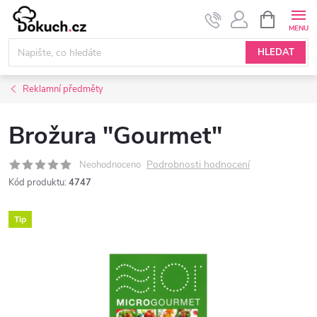
Přejít
NÁKUPNÍ
KOŠÍK
na
obsah
HLEDAT
Reklamní předměty
Brožura "Gourmet"
Podrobnosti hodnocení
Neohodnoceno
Kód produktu:
4747
Tip