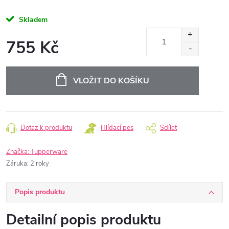
Skladem
755 Kč
Měrná
cena:
VLOŽIT DO KOŠÍKU
Dotaz k produktu
Hlídací pes
Sdílet
Značka:
Tupperware
Záruka
:
2 roky
Popis produktu
Detailní popis produktu