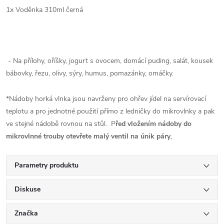
1x Voděnka 310ml černá
- Na přílohy, oříšky, jogurt s ovocem, domácí puding, salát, kousek
bábovky, řezu, olivy, sýry, humus, pomazánky, omáčky.
*Nádoby horká vlnka jsou navrženy pro ohřev jídel na servírovací
teplotu a pro jednotné použití přímo z ledničky do mikrovlnky a pak
ve stejné nádobě rovnou na stůl. P
řed vložením nádoby do
mikrovlnné trouby otevřete malý ventil na únik páry
,
Parametry produktu
Diskuse
Značka