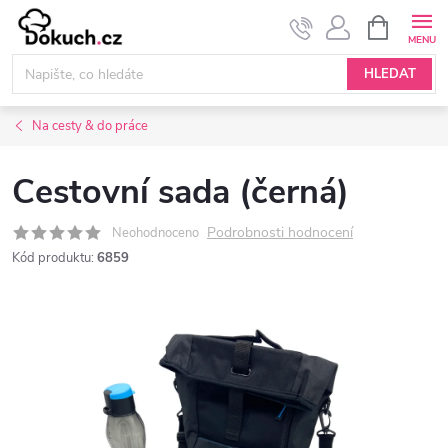
Přejít
NÁKUPNÍ
KOŠÍK
na
obsah
HLEDAT
Na cesty & do práce
Cestovní sada (černá)
Podrobnosti hodnocení
Neohodnoceno
Kód produktu:
6859