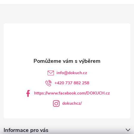
Z
á
p
a
t
info
@
dokuch.cz
í
+420 737 882 258
https://www.facebook.com/DOKUCH.cz
dokuchcz/
Informace pro vás