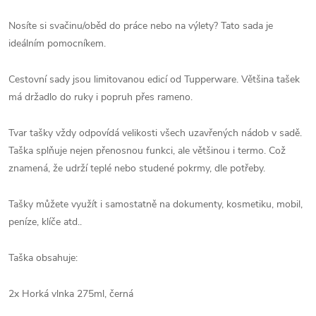
Nosíte si svačinu/oběd do práce nebo na výlety? Tato sada je
ideálním pomocníkem.
Cestovní sady jsou limitovanou edicí od Tupperware. Většina tašek
má držadlo do ruky i popruh přes rameno.
Tvar tašky vždy odpovídá velikosti všech uzavřených nádob v sadě.
Taška splňuje nejen přenosnou funkci, ale většinou i termo. Což
znamená, že udrží teplé nebo studené pokrmy, dle potřeby.
Tašky můžete využít i samostatně na dokumenty, kosmetiku, mobil,
peníze, klíče atd..
Taška obsahuje:
2x Horká vlnka 275ml, černá