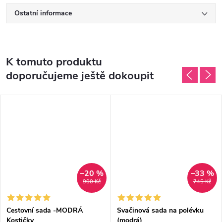
Ostatní informace
K tomuto produktu
doporučujeme ještě dokoupit
–20 %
–33 %
900 Kč
745 Kč
Cestovní sada -MODRÁ
Svačinová sada na polévku
Kostičky
(modrá)