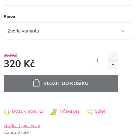
Barva
350 Kč
320 Kč
Měrná
cena:
VLOŽIT DO KOŠÍKU
Dotaz k produktu
Hlídací pes
Sdílet
Značka:
Tupperware
Záruka
:
2 roky