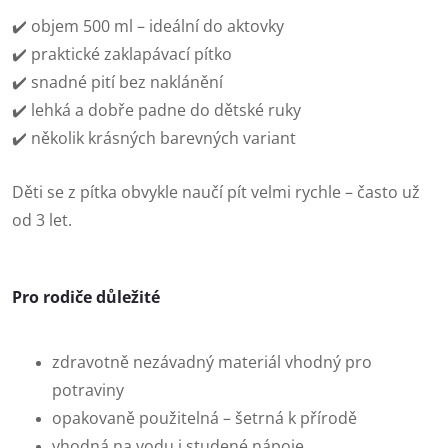
✔️ objem 500 ml – ideální do aktovky
✔️ praktické zaklapávací pítko
✔️ snadné pití bez naklánění
✔️ lehká a dobře padne do dětské ruky
✔️ několik krásných barevných variant
Děti se z pítka obvykle naučí pít velmi rychle – často už
od 3 let.
Pro rodiče důležité
zdravotně nezávadný materiál vhodný pro
potraviny
opakovaně použitelná – šetrná k přírodě
vhodná na vodu i studené nápoje