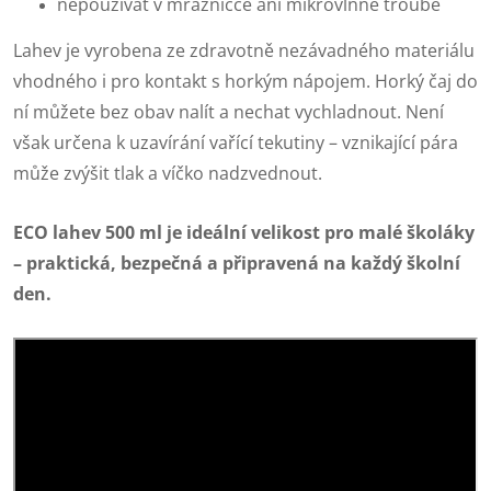
nepoužívat v mrazničce ani mikrovlnné troubě
Lahev je vyrobena ze zdravotně nezávadného materiálu
vhodného i pro kontakt s horkým nápojem. Horký čaj do
ní můžete bez obav nalít a nechat vychladnout. Není
však určena k uzavírání vařící tekutiny – vznikající pára
může zvýšit tlak a víčko nadzvednout.
ECO lahev 500 ml je ideální velikost pro malé školáky
– praktická, bezpečná a připravená na každý školní
den.