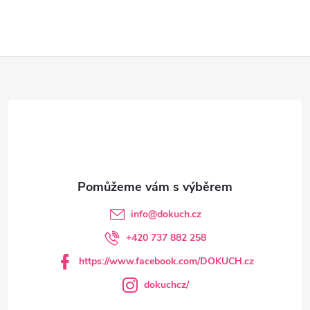
Z
á
p
a
t
info
@
dokuch.cz
í
+420 737 882 258
https://www.facebook.com/DOKUCH.cz
dokuchcz/