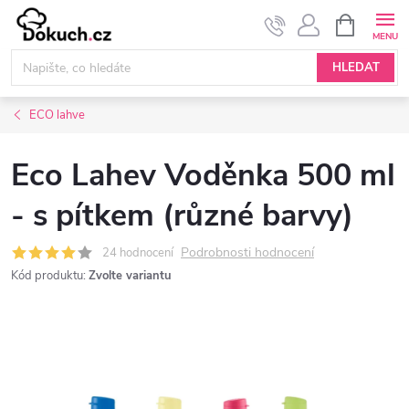
Přejít
NÁKUPNÍ
KOŠÍK
na
obsah
HLEDAT
ECO lahve
Eco Lahev Voděnka 500 ml
- s pítkem (různé barvy)
Podrobnosti hodnocení
24 hodnocení
Kód produktu:
Zvolte variantu