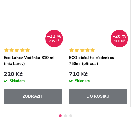
–22 %
–26 %
285 Kč
960 Kč
Eco Lahev Voděnka 310 ml
ECO obědář s Voděnkou
(mix barev)
750ml (příroda)
220 Kč
710 Kč
Skladem
Skladem
ZOBRAZIT
DO KOŠÍKU