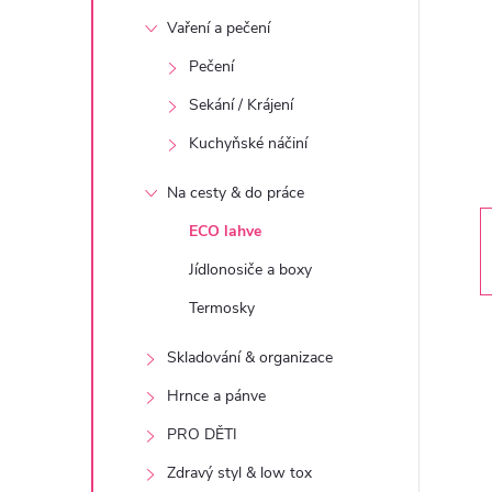
t
Vaření a pečení
r
Pečení
Sekání / Krájení
a
Kuchyňské náčiní
n
Na cesty & do práce
n
ECO lahve
Jídlonosiče a boxy
í
Termosky
p
Skladování & organizace
a
Hrnce a pánve
PRO DĚTI
n
Zdravý styl & low tox