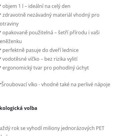
️ objem 1 l – ideální na celý den
️ zdravotně nezávadný materiál vhodný pro
otraviny
️ opakovaně použitelná – šetří přírodu i vaši
eněženku
️ perfektně pasuje do dveří lednice
️ vodotěsné víčko – bez rizika vylití
️ ergonomický tvar pro pohodlný úchyt
️Šroubovací víko - vhodné také na perlivé nápoje
kologická volba
aždý rok se vyhodí miliony jednorázových PET