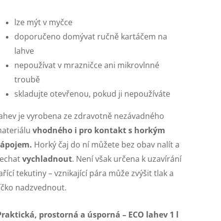
lze mýt v myčce
doporučeno domývat ručně kartáčem na
lahve
nepoužívat v mrazničce ani mikrovlnné
troubě
skladujte otevřenou, pokud ji nepoužíváte
ahev je vyrobena ze zdravotně nezávadného
ateriálu
vhodného i pro kontakt s horkým
ápojem.
Horký čaj do ní můžete bez obav nalít a
echat
vychladnout
. Není však určena k uzavírání
ařící tekutiny – vznikající pára může zvýšit tlak a
íčko nadzvednout.
raktická, prostorná a úsporná – ECO lahev 1 l