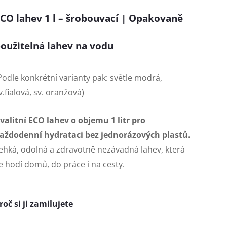
CO lahev 1 l – šrobouvací | Opakovaně
oužitelná lahev na vodu
Podle konkrétní varianty pak: světle modrá,
v.fialová, sv. oranžová)
valitní ECO lahev o objemu 1 litr pro
aždodenní hydrataci bez jednorázových plastů.
ehká, odolná a zdravotně nezávadná lahev, která
e hodí domů, do práce i na cesty.
roč si ji zamilujete