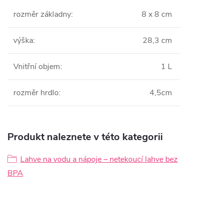
rozměr základny
:
8 x 8 cm
výška
:
28,3 cm
Vnitřní objem
:
1 L
rozměr hrdlo
:
4,5cm
Produkt naleznete v této kategorii
Lahve na vodu a nápoje – netekoucí lahve bez
BPA