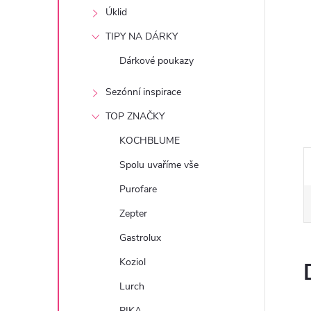
e
Úklid
TIPY NA DÁRKY
l
Dárkové poukazy
Sezónní inspirace
TOP ZNAČKY
KOCHBLUME
Spolu uvaříme vše
Purofare
Zepter
Gastrolux
Koziol
Lurch
PIKA