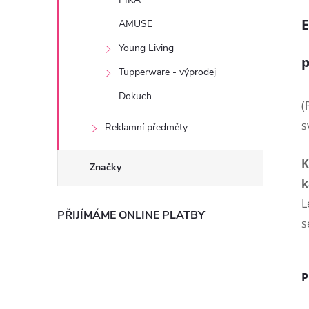
E
AMUSE
Young Living
p
Tupperware - výprodej
Dokuch
(
s
Reklamní předměty
K
Značky
k
L
PŘIJÍMÁME ONLINE PLATBY
s
P