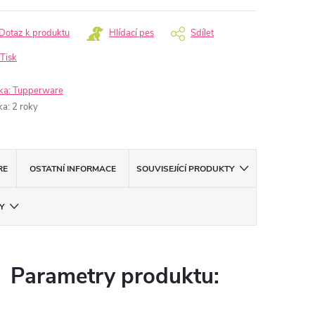
Dotaz k produktu
Hlídací pes
Sdílet
Tisk
ka:
Tupperware
ka
:
2 roky
RE
OSTATNÍ INFORMACE
SOUVISEJÍCÍ PRODUKTY
Y
Parametry produktu: