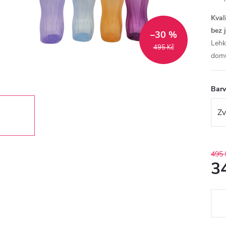
Kval
bez 
–30 %
Lehk
495 Kč
domů
Bar
495 
3
Měr
cena