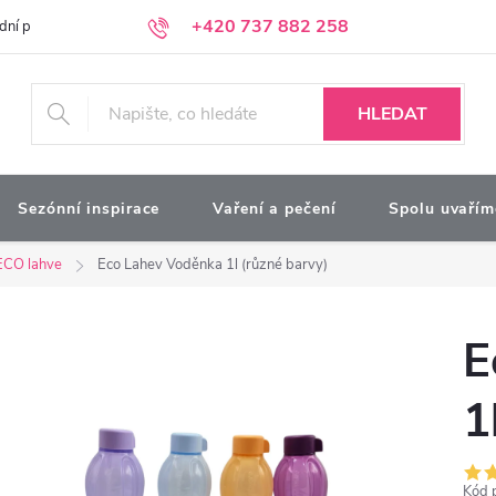
+420 737 882 258
dní podmínky
Podmínky ochrany osobních údajů
Kontakty
Moj
HLEDAT
Sezónní inspirace
Vaření a pečení
Spolu uvařím
ECO lahve
Eco Lahev Voděnka 1l (různé barvy)
E
1
Kód 