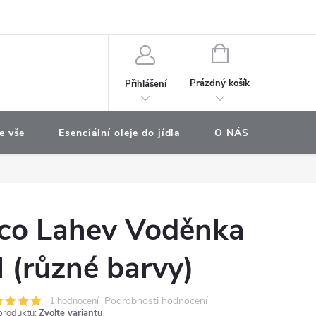
e objednávka
NÁKUPNÍ
KOŠÍK
Prázdný košík
Přihlášení
e vše
Esenciální oleje do jídla
O NÁS
Najdet
co Lahev Voděnka
l (různé barvy)
Podrobnosti hodnocení
1 hodnocení
produktu:
Zvolte variantu