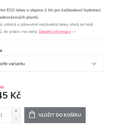
itní ECO lahev o objemu 1 litr pro každodenní hydrataci
jednorázových plastů.
á, odolná a zdravotně nezávadná lahev, která se hodí
, do práce i na cesty.
Detailní informace
va
Kč
45 Kč
ná
:
VLOŽIT DO KOŠÍKU