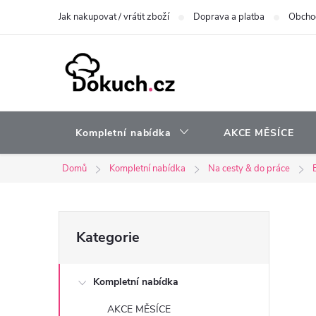
Přejít
Jak nakupovat / vrátit zboží
Doprava a platba
Obcho
na
obsah
Kompletní nabídka
AKCE MĚSÍCE
Domů
Kompletní nabídka
Na cesty & do práce
P
Přeskočit
Kategorie
kategorie
o
Kompletní nabídka
s
AKCE MĚSÍCE