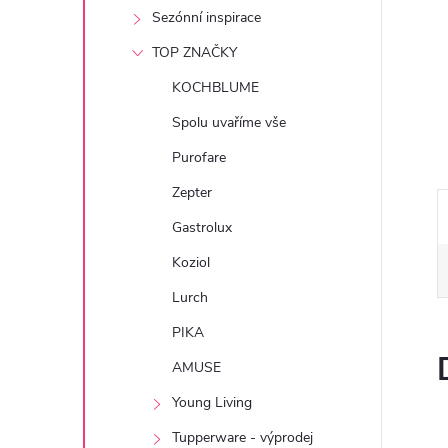
e
Sezónní inspirace
TOP ZNAČKY
l
KOCHBLUME
Spolu uvaříme vše
Purofare
Zepter
Gastrolux
Koziol
Lurch
PIKA
AMUSE
Young Living
Tupperware - výprodej