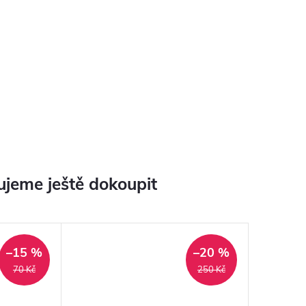
jeme ještě dokoupit
–15 %
–20 %
70 Kč
250 Kč