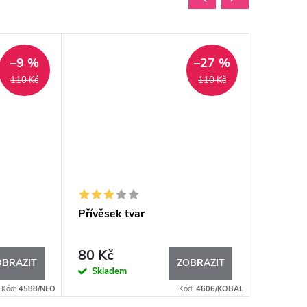
Novinka
–9 %
–27 %
Tip
110 Kč
110 Kč
Přívěsek tvar
Hranatá
(variace
80 Kč
220
od
OBRAZIT
ZOBRAZIT
Skladem
Sklad
Kód:
4588/NEO
Kód:
4606/KOBAL