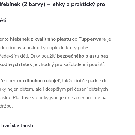
řebínek (2 barvy) – lehký a praktický pro
ěti
ento
hřebínek z kvalitního plastu
od
Tupperware
je
ednoduchý a praktický doplněk, který potěší
ředevším děti. Díky použití
bezpečného plastu bez
kodlivých látek
je vhodný pro každodenní použití.
řebínek má
dlouhou rukojeť
, takže dobře padne do
uky nejen dětem, ale i dospělým při česání dětských
lásků. Plastové štětinky jsou jemné a nenáročné na
držbu.
lavní vlastnosti