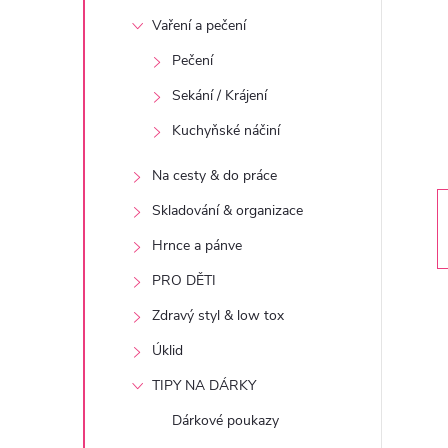
t
Vaření a pečení
r
Pečení
Sekání / Krájení
a
Kuchyňské náčiní
n
Na cesty & do práce
n
Skladování & organizace
Hrnce a pánve
í
PRO DĚTI
p
Zdravý styl & low tox
Úklid
a
TIPY NA DÁRKY
n
Dárkové poukazy