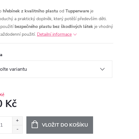
to
hřebínek z kvalitního plastu
od
Tupperware
je
oduchý a praktický doplněk, který potěší především děti.
 použití
bezpečného plastu bez škodlivých látek
je vhodný
každodenní použití.
Detailní informace
va
Kč
0 Kč
ná
:
VLOŽIT DO KOŠÍKU