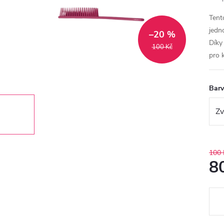
Ten
jedn
–20 %
Díky
100 Kč
pro 
Bar
100 
8
Měr
cena