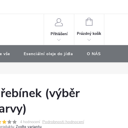
e objednávka
NÁKUPNÍ
KOŠÍK
Prázdný košík
Přihlášení
e vše
Esenciální oleje do jídla
O NÁS
Najdet
řebínek (výběr
arvy)
Podrobnosti hodnocení
4 hodnocení
produktu:
Zvolte variantu