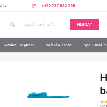
+420 737 882 258
dní podmínky
Podmínky ochrany osobních údajů
Kontakty
Moj
HLEDAT
Sezónní inspirace
Vaření a pečení
Spolu uvařím
H
b
Kód 