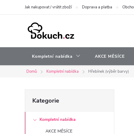
Přejít
Jak nakupovat / vrátit zboží
Doprava a platba
Obcho
na
obsah
Kompletní nabídka
AKCE MĚSÍCE
Domů
Kompletní nabídka
Hřebínek (výběr barvy)
P
Přeskočit
Kategorie
kategorie
o
Kompletní nabídka
s
AKCE MĚSÍCE