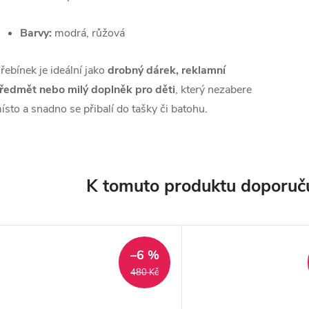
Barvy:
modrá, růžová
řebínek je ideální jako
drobný dárek, reklamní
ředmět nebo milý doplněk pro děti
, který nezabere
ísto a snadno se přibalí do tašky či batohu.
K tomuto produktu doporuču
–6 %
480 Kč