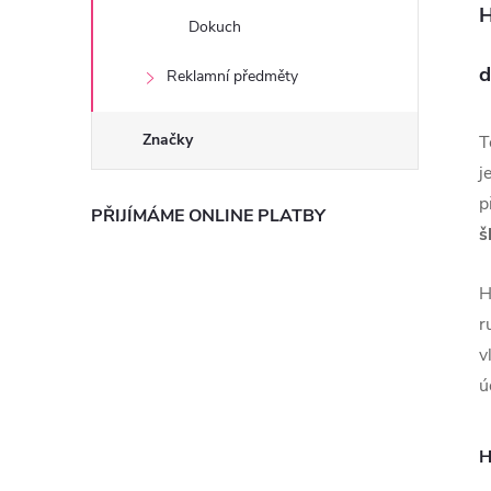
H
Dokuch
d
Reklamní předměty
Značky
T
j
p
PŘIJÍMÁME ONLINE PLATBY
š
H
r
v
ú
H