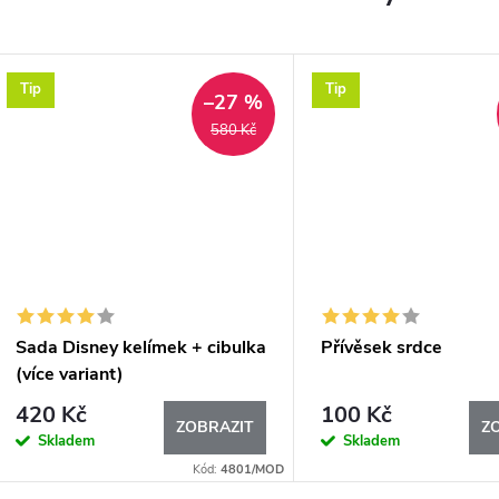
Tip
Tip
–27 %
580 Kč
Sada Disney kelímek + cibulka
Přívěsek srdce
(více variant)
420 Kč
100 Kč
ZOBRAZIT
Z
Skladem
Skladem
Kód:
4801/MOD