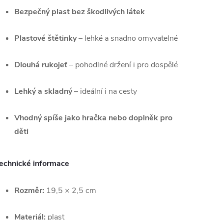
Bezpečný plast bez škodlivých látek
Plastové štětinky
– lehké a snadno omyvatelné
Dlouhá rukojeť
– pohodlné držení i pro dospělé
Lehký a skladný
– ideální i na cesty
Vhodný spíše jako hračka nebo doplněk pro
děti
echnické informace
Rozměr:
19,5 × 2,5 cm
Materiál:
plast