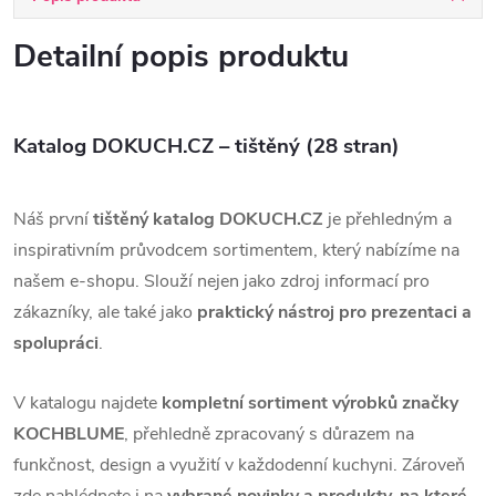
Detailní popis produktu
Katalog DOKUCH.CZ – tištěný (28 stran)
Náš první
tištěný katalog DOKUCH.CZ
je přehledným a
inspirativním průvodcem sortimentem, který nabízíme na
našem e-shopu. Slouží nejen jako zdroj informací pro
zákazníky, ale také jako
praktický nástroj pro prezentaci a
spolupráci
.
V katalogu najdete
kompletní sortiment výrobků značky
KOCHBLUME
, přehledně zpracovaný s důrazem na
funkčnost, design a využití v každodenní kuchyni. Zároveň
zde nahlédnete i na
vybrané novinky a produkty, na které