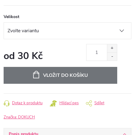
Velikost
od
30 Kč
Měrná
cena:
VLOŽIT DO KOŠÍKU
Dotaz k produktu
Hlídací pes
Sdílet
Značka:
DOKUCH
Popis produktu