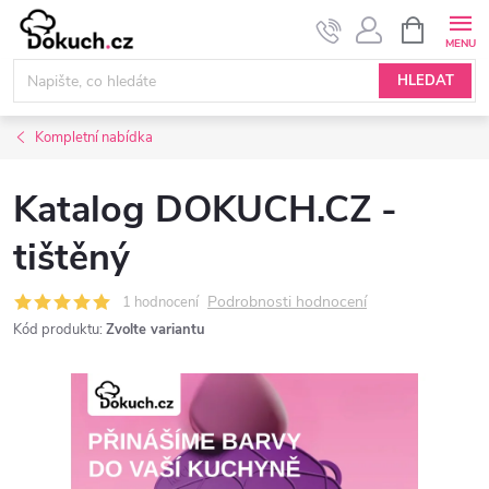
Přejít
NÁKUPNÍ
KOŠÍK
na
obsah
HLEDAT
Kompletní nabídka
Katalog DOKUCH.CZ -
tištěný
Podrobnosti hodnocení
1 hodnocení
Kód produktu:
Zvolte variantu