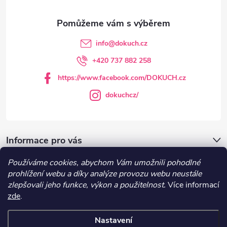
a
t
info
@
dokuch.cz
í
+420 737 882 258
https://www.facebook.com/DOKUCH.cz
dokuchcz/
Informace pro vás
Používáme cookies, abychom Vám umožnili pohodlné
DOKUCH.cz
prohlížení webu a díky analýze provozu webu neustále
zlepšovali jeho funkce, výkon a použitelnost.
Více informací
zde
.
Recepty
Nastavení