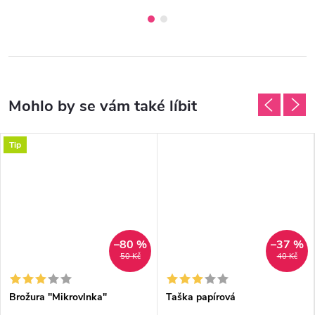
Tip
–80 %
–37 %
50 Kč
40 Kč
Brožura "Mikrovlnka"
Taška papírová