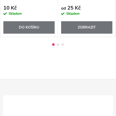
10 Kč
25 Kč
od
Skladem
Skladem
DO KOŠÍKU
ZOBRAZIT
Z
á
p