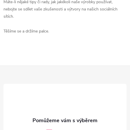
Máte-li nějaké tipy či rady, jak jakékoli naše výrobky používat,
nebojte se sdílet vaše zkušenosti a výtvory na našich sociálních
sítích.
Těšíme se a držíme palce.
Z
á
p
a