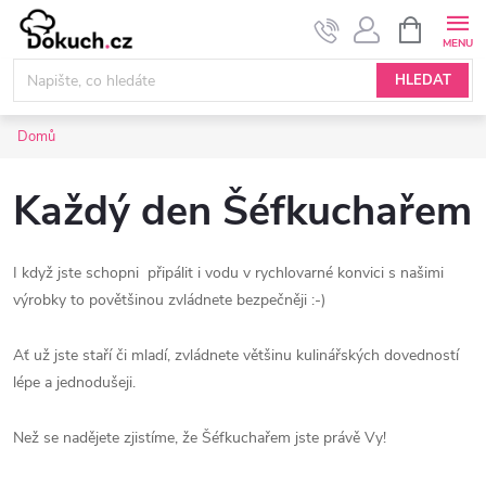
Přejít
NÁKUPNÍ
KOŠÍK
na
obsah
HLEDAT
Domů
Každý den Šéfkuchařem
I když jste schopni připálit i vodu v rychlovarné konvici s našimi
výrobky to povětšinou zvládnete bezpečněji :-)
Ať už jste staří či mladí, zvládnete většinu kulinářských dovedností
lépe a jednodušeji.
Než se nadějete zjistíme, že Šéfkuchařem jste právě Vy!