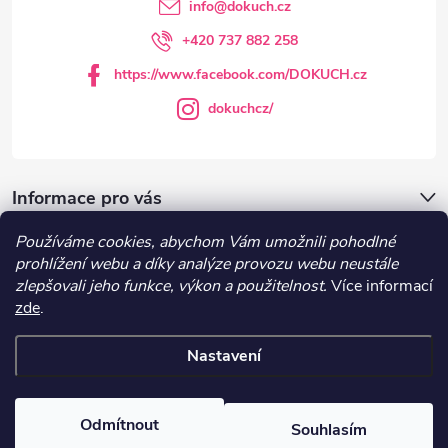
t
info
@
dokuch.cz
í
+420 737 882 258
https://www.facebook.com/DOKUCH.cz
dokuchcz/
Informace pro vás
Používáme cookies, abychom Vám umožnili pohodlné
DOKUCH.cz
prohlížení webu a díky analýze provozu webu neustále
zlepšovali jeho funkce, výkon a použitelnost.
Více informací
zde
.
Recepty
Nastavení
Copyright 2026
DOKUCH
. Všechna práva vyhrazena.
Upravit nastavení
cookies
Odmítnout
Souhlasím
Vytvořil Shoptet