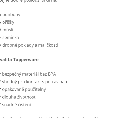
tejně dobře poslouží také na:
 bonbony
 oříšky
 müsli
 semínka
 drobné poklady a maličkosti
valita Tupperware
️ bezpečný materiál bez BPA
️ vhodný pro kontakt s potravinami
️ opakovaně použitelný
️ dlouhá životnost
️ snadné čištění