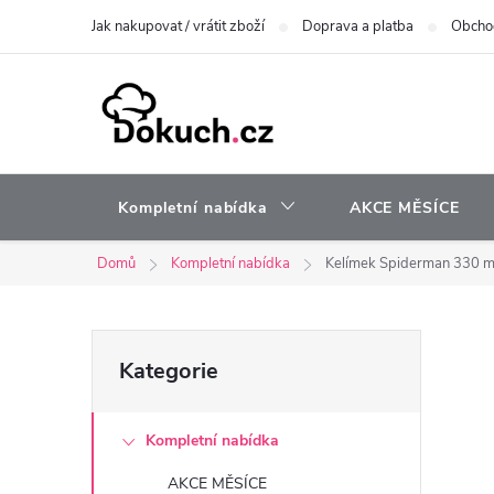
Přejít
Jak nakupovat / vrátit zboží
Doprava a platba
Obcho
na
obsah
Kompletní nabídka
AKCE MĚSÍCE
Domů
Kompletní nabídka
Kelímek Spiderman 330 m
P
Přeskočit
Kategorie
kategorie
o
Kompletní nabídka
s
AKCE MĚSÍCE