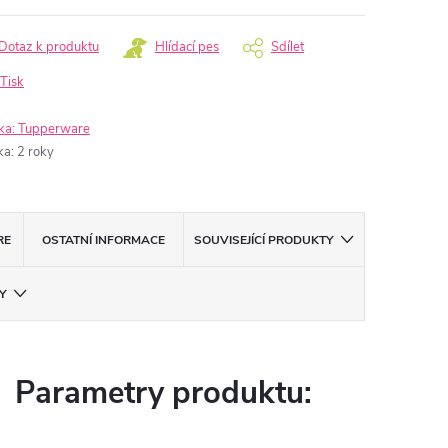
Dotaz k produktu
Hlídací pes
Sdílet
Tisk
ka:
Tupperware
ka
:
2 roky
RE
OSTATNÍ INFORMACE
SOUVISEJÍCÍ PRODUKTY
Y
Parametry produktu: