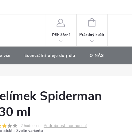
e objednávka
NÁKUPNÍ
KOŠÍK
Prázdný košík
Přihlášení
e vše
Esenciální oleje do jídla
O NÁS
Najdet
elímek Spiderman
30 ml
Podrobnosti hodnocení
2 hodnocení
produktu:
Zvolte variantu