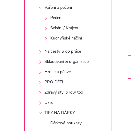
t
Vaření a pečení
r
Pečení
Sekání / Krájení
a
Kuchyňské náčiní
n
Na cesty & do práce
n
Skladování & organizace
Hrnce a pánve
í
PRO DĚTI
p
Zdravý styl & low tox
Úklid
a
TIPY NA DÁRKY
n
Dárkové poukazy