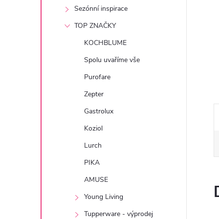
e
Sezónní inspirace
TOP ZNAČKY
l
KOCHBLUME
Spolu uvaříme vše
Purofare
Zepter
Gastrolux
Koziol
Lurch
PIKA
AMUSE
Young Living
Tupperware - výprodej