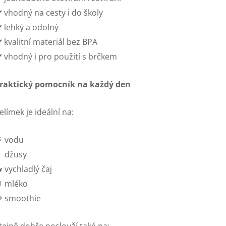
️ vhodný na cesty i do školy
️ lehký a odolný
️ kvalitní materiál bez BPA
️ vhodný i pro použití s brčkem
raktický pomocník na každý den
elímek je ideální na:
 vodu
 džusy
 vychladlý čaj
 mléko
 smoothie