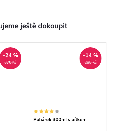
jeme ještě dokoupit
–24 %
–14 %
370 Kč
285 Kč
Pohárek 300ml s pítkem