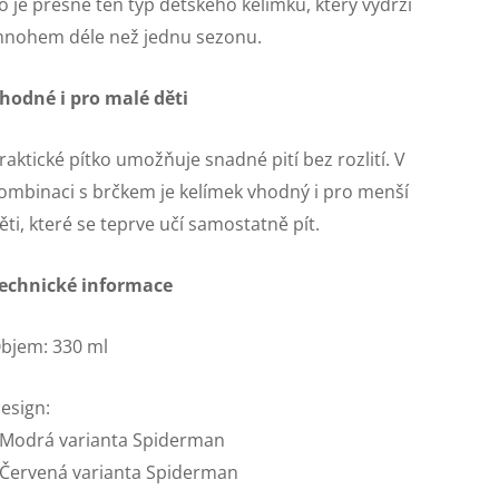
o je přesně ten typ dětského kelímku, který vydrží
nohem déle než jednu sezonu.
hodné i pro malé děti
raktické pítko umožňuje snadné pití bez rozlití. V
ombinaci s brčkem je kelímek vhodný i pro menší
ěti, které se teprve učí samostatně pít.
echnické informace
bjem: 330 ml
esign:
 Modrá varianta Spiderman
 Červená varianta Spiderman