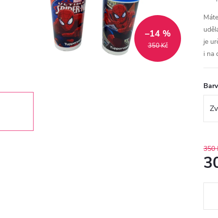
Máte
uděl
–14 %
je u
350 Kč
i na 
Bar
350 
3
Měr
cena