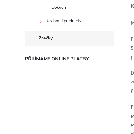
K
Dokuch
Reklamní předměty
M
Značky
P
S
p
PŘIJÍMÁME ONLINE PLATBY
D
z
p
P
✔
✔
✔