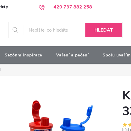
+420 737 882 258
dní podmínky
Podmínky ochrany osobních údajů
Kontakty
Moj
HLEDAT
Sezónní inspirace
Vaření a pečení
Spolu uvařím
l
K
3
Kód 