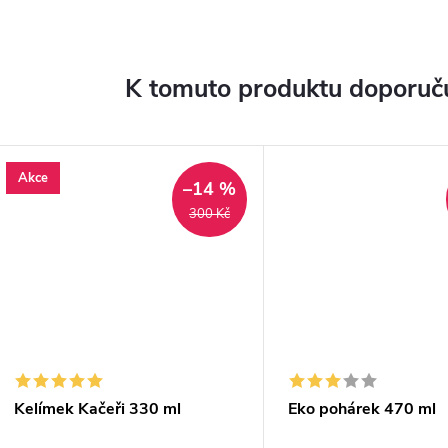
K tomuto produktu doporuču
Akce
–14 %
300 Kč
Kelímek Kačeři 330 ml
Eko pohárek 470 ml