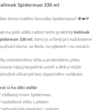
elímek Spiderman 330 ml
áte doma malého fanouška Spidermana? 🕷️❤️💙
ak mu jistě udělá radost tento praktický
kelímek
piderman 330 ml
, který je určený pro každodenní
oužívání doma, ve škole, na výletech i na cestách.
íky vodotěsnému víčku a praktickému pítku
ůstane nápoj bezpečně uvnitř a dítě si může
ohodlně užívat pití bez zbytečného rozlévání.
roč si ho děti oblíbí
️ oblíbený motiv Spiderman
️ vodotěsné víčko s pítkem
️ jednoduché otevírání i zavírání