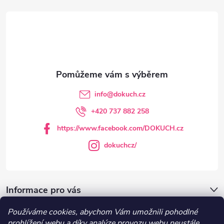
á
p
a
t
info
@
dokuch.cz
í
+420 737 882 258
https://www.facebook.com/DOKUCH.cz
dokuchcz/
Informace pro vás
Používáme cookies, abychom Vám umožnili pohodlné
DOKUCH.cz
prohlížení webu a díky analýze provozu webu neustále