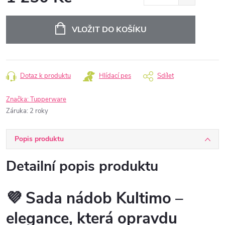
Měrná
cena:
VLOŽIT DO KOŠÍKU
Dotaz k produktu
Hlídací pes
Sdílet
Značka:
Tupperware
Záruka
:
2 roky
Popis produktu
Detailní popis produktu
💜
Sada nádob Kultimo –
elegance, která opravdu