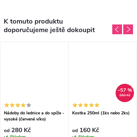
K tomuto produktu
doporučujeme ještě dokoupit
–57 %
380 Kč
Nádoby do lednice a do spíže -
Kostka 250ml (1ks nebo 2ks)
vysoké (červené víko)
280 Kč
160 Kč
od
od