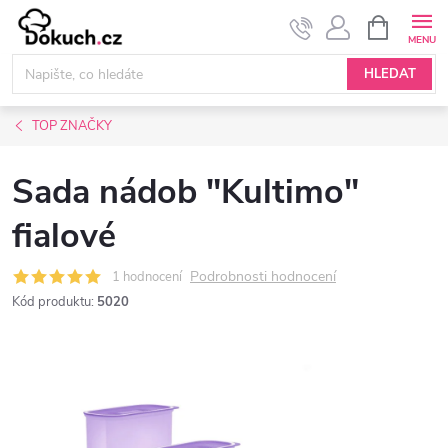
Přejít
NÁKUPNÍ
KOŠÍK
na
obsah
HLEDAT
TOP ZNAČKY
Sada nádob "Kultimo"
fialové
Podrobnosti hodnocení
1 hodnocení
Kód produktu:
5020