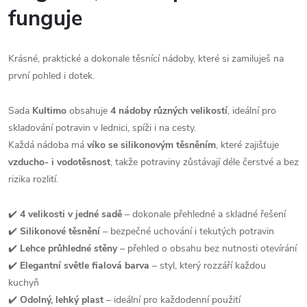
funguje
Krásné, praktické a dokonale těsnící nádoby, které si zamiluješ na
první pohled i dotek.
Sada
Kultimo
obsahuje
4 nádoby různých velikostí
, ideální pro
skladování potravin v lednici, spíži i na cesty.
Každá nádoba má
víko se silikonovým těsněním
, které zajišťuje
vzducho- i vodotěsnost
, takže potraviny zůstávají déle čerstvé a bez
rizika rozlití.
✔️
4 velikosti v jedné sadě
– dokonale přehledné a skladné řešení
✔️
Silikonové těsnění
– bezpečné uchování i tekutých potravin
✔️
Lehce průhledné stěny
– přehled o obsahu bez nutnosti otevírání
✔️
Elegantní světle fialová barva
– styl, který rozzáří každou
kuchyň
✔️
Odolný, lehký plast
– ideální pro každodenní použití