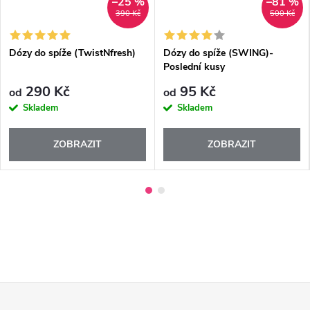
–25 %
–81 %
390 Kč
500 Kč
Dózy do spíže (TwistNfresh)
Dózy do spíže (SWING)-
Poslední kusy
290 Kč
95 Kč
od
od
Skladem
Skladem
ZOBRAZIT
ZOBRAZIT
Z