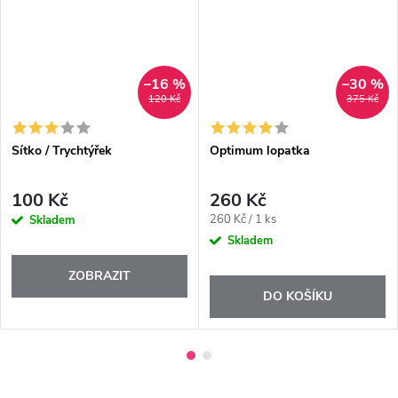
–16 %
–30 %
120 Kč
375 Kč
Sítko / Trychtýřek
Optimum lopatka
100 Kč
260 Kč
Měrná
260 Kč / 1 ks
Skladem
cena:
Skladem
ZOBRAZIT
DO KOŠÍKU