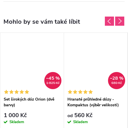
–45 %
–28 %
1 825 Kč
680 Kč
Set širokých dóz Orion (dvě
Hranaté průhledné dózy -
barvy)
Kompaktus (výběr velikostí)
1 000 Kč
560 Kč
od
Skladem
Skladem