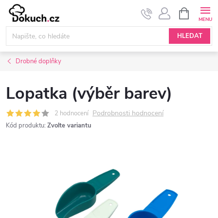
Přejít
NÁKUPNÍ
KOŠÍK
na
obsah
HLEDAT
Drobné doplňky
Lopatka (výběr barev)
Podrobnosti hodnocení
2 hodnocení
Kód produktu:
Zvolte variantu