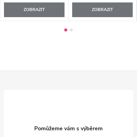
ZOBRAZIT
ZOBRAZIT
Z
á
p
a