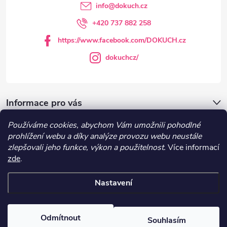
t
info
@
dokuch.cz
í
+420 737 882 258
https://www.facebook.com/DOKUCH.cz
dokuchcz/
Informace pro vás
Používáme cookies, abychom Vám umožnili pohodlné
DOKUCH.cz
prohlížení webu a díky analýze provozu webu neustále
zlepšovali jeho funkce, výkon a použitelnost.
Více informací
zde
.
Recepty
Nastavení
Copyright 2026
DOKUCH
. Všechna práva vyhrazena.
Upravit nastavení
cookies
Odmítnout
Souhlasím