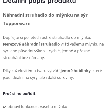
Detailní popis produktu
Náhradní struhadlo do mlýnku na sýr
Tupperware
Dopřejte si po letech ostré struhadlo do mlýnku.
Nerezové náhradní struhadlo
vrátí vašemu mlýnku na
sýr jeho původní výkon – rychlé, jemné a přesné
strouhání bez námahy.
Díky kuželovitému tvaru vytváří
jemné hoblinky
, které
jsou ideální na sýry, ale i další suroviny.
Proč si ho pořídit
✔️ obnoví funkčnost vašeho mlýnku