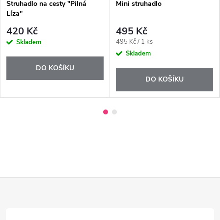
Struhadlo na cesty "Pilná
Mini struhadlo
Líza"
420 Kč
495 Kč
Měrná
495 Kč / 1 ks
Skladem
cena:
Skladem
DO KOŠÍKU
DO KOŠÍKU
Z
á