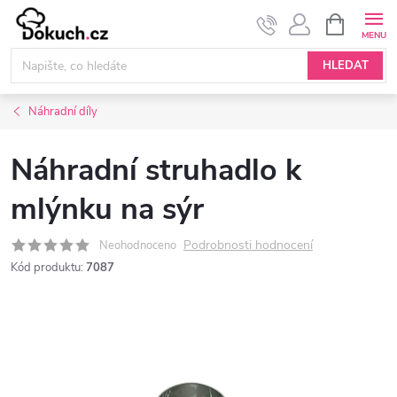
Přejít
NÁKUPNÍ
KOŠÍK
na
obsah
HLEDAT
Náhradní díly
Náhradní struhadlo k
mlýnku na sýr
Podrobnosti hodnocení
Neohodnoceno
Kód produktu:
7087