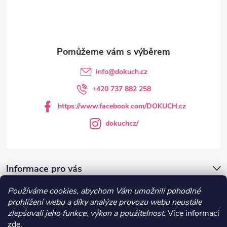
p
a
t
info
@
dokuch.cz
í
+420 737 882 258
https://www.facebook.com/DOKUCH.cz
dokuchcz/
Informace pro vás
Používáme cookies, abychom Vám umožnili pohodlné
DOKUCH.cz
prohlížení webu a díky analýze provozu webu neustále
zlepšovali jeho funkce, výkon a použitelnost.
Více informací
zde
.
Recepty