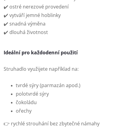
✔️ ostré nerezové provedení
✔️ vytváří jemné hoblinky
✔️ snadná výměna
✔️ dlouhá životnost
Ideální pro každodenní použití
Struhadlo využijete například na:
tvrdé sýry (parmazán apod.)
polotvrdé sýry
čokoládu
ořechy
👉 rychlé strouhání bez zbytečné námahy