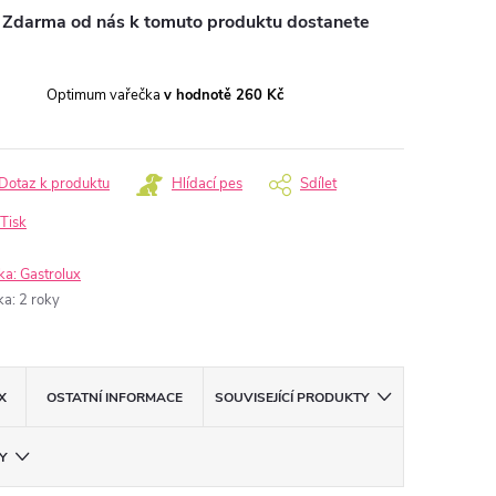
Zdarma od nás k tomuto produktu dostanete
Optimum vařečka
v hodnotě 260 Kč
Dotaz k produktu
Hlídací pes
Sdílet
Tisk
ka:
Gastrolux
ka
:
2 roky
X
OSTATNÍ INFORMACE
SOUVISEJÍCÍ PRODUKTY
Y