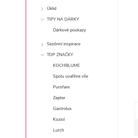
e
Úklid
l
TIPY NA DÁRKY
Dárkové poukazy
Sezónní inspirace
TOP ZNAČKY
KOCHBLUME
Spolu uvaříme vše
Purofare
Zepter
Gastrolux
Koziol
Lurch