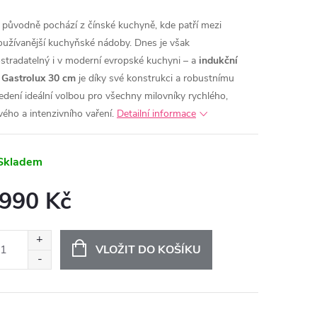
původně pochází z čínské kuchyně, kde patří mezi
MA
oužívanější kuchyňské nádoby. Dnes je však
stradatelný i v moderní evropské kuchyni – a
indukční
Gastrolux 30 cm
je díky své konstrukci a robustnímu
edení ideální volbou pro všechny milovníky rychlého,
vého a intenzivního vaření.
Detailní informace
Skladem
 990 Kč
ná
:
VLOŽIT DO KOŠÍKU