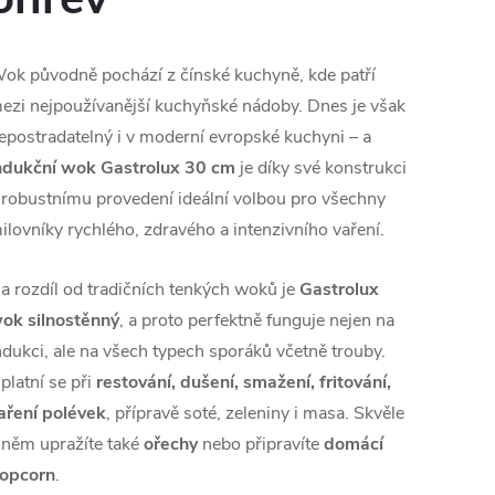
ok původně pochází z čínské kuchyně, kde patří
ezi nejpoužívanější kuchyňské nádoby. Dnes je však
epostradatelný i v moderní evropské kuchyni – a
ndukční wok Gastrolux 30 cm
je díky své konstrukci
 robustnímu provedení ideální volbou pro všechny
ilovníky rychlého, zdravého a intenzivního vaření.
a rozdíl od tradičních tenkých woků je
Gastrolux
ok silnostěnný
, a proto perfektně funguje nejen na
ndukci, ale na všech typech sporáků včetně trouby.
platní se při
restování, dušení, smažení, fritování,
aření polévek
, přípravě soté, zeleniny i masa. Skvěle
 něm upražíte také
ořechy
nebo připravíte
domácí
opcorn
.