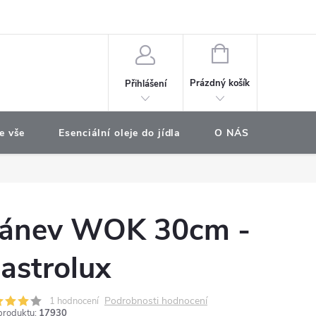
e objednávka
NÁKUPNÍ
KOŠÍK
Prázdný košík
Přihlášení
e vše
Esenciální oleje do jídla
O NÁS
Najdet
ánev WOK 30cm -
astrolux
Podrobnosti hodnocení
1 hodnocení
produktu:
17930