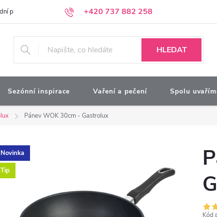
+420 737 882 258
dní podmínky
Podmínky ochrany osobních údajů
Kontakty
Moj
HLEDAT
Sezónní inspirace
Vaření a pečení
Spolu uvařím
lux
Pánev WOK 30cm - Gastrolux
P
Novinka
Tip
G
Kód 