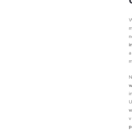
W
m
n
i
a
m
N
w
i
U
v
v
p