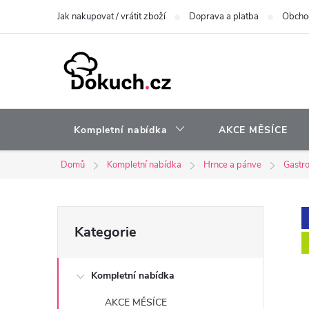
Přejít
Jak nakupovat / vrátit zboží
Doprava a platba
Obcho
na
obsah
Kompletní nabídka
AKCE MĚSÍCE
Domů
Kompletní nabídka
Hrnce a pánve
Gastro
P
Přeskočit
Kategorie
kategorie
o
Kompletní nabídka
s
AKCE MĚSÍCE