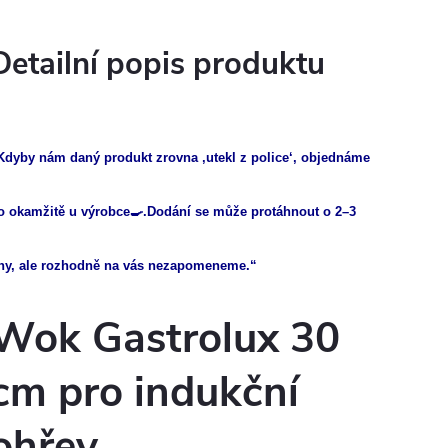
Detailní popis produktu
Kdyby nám daný produkt zrovna ‚utekl z police‘, objednáme
o okamžitě u výrobce🍳.Dodání se může protáhnout o 2–3
ny, ale rozhodně na vás nezapomeneme.“
Wok Gastrolux 30
cm pro indukční
ohřev