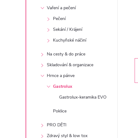
t
Vaření a pečení
r
Pečení
Sekání / Krájení
a
Kuchyňské náčiní
n
Na cesty & do práce
n
Skladování & organizace
Hrnce a pánve
í
Gastrolux
p
Gastrolux-keramika EVO
a
Poklice
PRO DĚTI
n
Zdravý styl & low tox