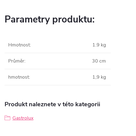
Parametry produktu:
Hmotnost
:
1.9 kg
Průměr
:
30 cm
hmotnost
:
1,9 kg
Produkt naleznete v této kategorii
Gastrolux