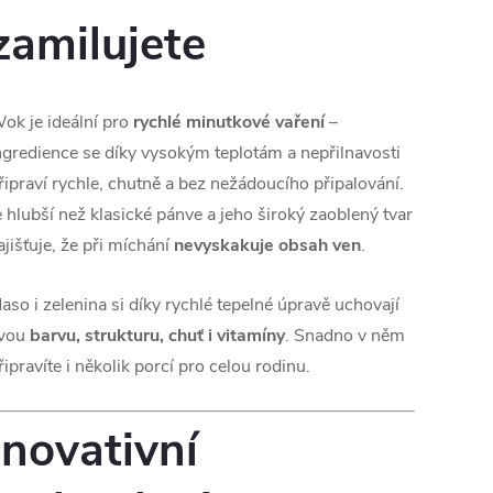
zamilujete
ok je ideální pro
rychlé minutkové vaření
–
ngredience se díky vysokým teplotám a nepřilnavosti
řipraví rychle, chutně a bez nežádoucího připalování.
e hlubší než klasické pánve a jeho široký zaoblený tvar
ajišťuje, že při míchání
nevyskakuje obsah ven
.
aso i zelenina si díky rychlé tepelné úpravě uchovají
vou
barvu, strukturu, chuť i vitamíny
. Snadno v něm
řipravíte i několik porcí pro celou rodinu.
Inovativní