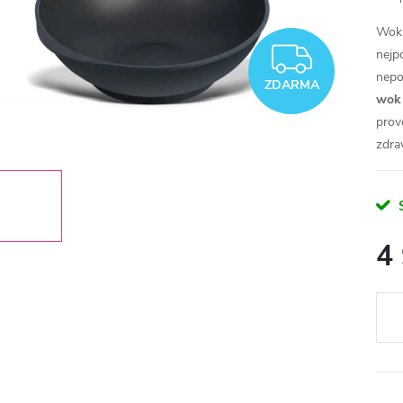
Wok 
ZDAR
nejp
nepo
ZDARMA
wok 
prov
zdra
4
Měr
cena