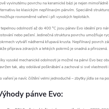
v
ově vyvinutému povrchu na keramické bázi je nejen mimořádně 
ý
lternativu ke klasickým nepřilnavým pánvím. Speciálně strukturo
možňuje rovnoměrné vaření i při vysokých teplotách.
p
 tepelnou odolností až do 400 °C jsou pánev Evo ideální pro nár
estování nebo pečení. Jedinečná struktura povrchu umožňuje ryc
s
okrmech vytváří nádherná křupavá krusta. Nepřilnavý povrch záro
u
akže příprava zdravých a lehkých pokrmů je snadná a přirozená.
íky vysoké mechanické odolnosti je možné na pánvi Evo bez oba
avržen tak, aby odolával poškrábání a zachoval si své vlastnosti
o vaření je navíc čištění velmi jednoduché – zbytky jídla se na p
Výhody pánve Evo: