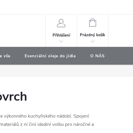
e objednávka
NÁKUPNÍ
KOŠÍK
Prázdný košík
Přihlášení
e vše
Esenciální oleje do jídla
O NÁS
Najdet
ovrch
oce výkonného kuchyňského nádobí. Spojení
ateriálů z ní činí ideální volbu pro náročné a