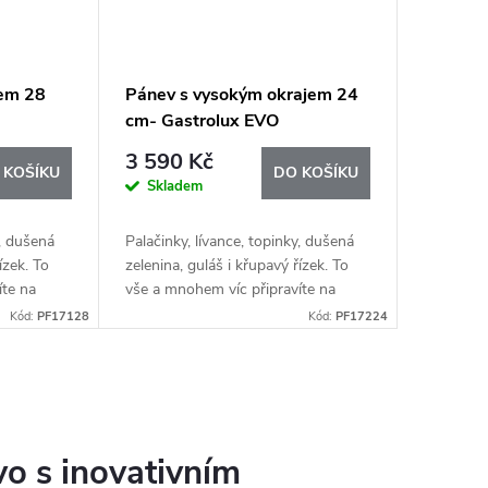
jem 28
Pánev s vysokým okrajem 24
cm- Gastrolux EVO
3 590 Kč
 KOŠÍKU
DO KOŠÍKU
Skladem
y, dušená
Palačinky, lívance, topinky, dušená
ízek. To
zelenina, guláš i křupavý řízek. To
íte na
vše a mnohem víc připravíte na
ích
vysoce kvalitních indukčních
Kód:
PF17128
Kód:
PF17224
ční deska
pánvích Gastrolux. Indukční deska
vyžaduje...
o s inovativním