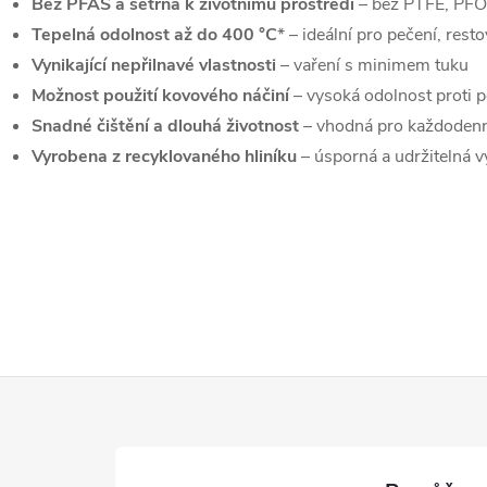
Bez PFAS a šetrná k životnímu prostředí
– bez PTFE, PF
Tepelná odolnost až do 400 °C
* – ideální pro pečení, rest
Vynikající nepřilnavé vlastnosti
– vaření s minimem tuku
Možnost použití kovového náčiní
– vysoká odolnost proti 
Snadné čištění a dlouhá životnost
– vhodná pro každodenn
Vyrobena z recyklovaného hliníku
– úsporná a udržitelná 