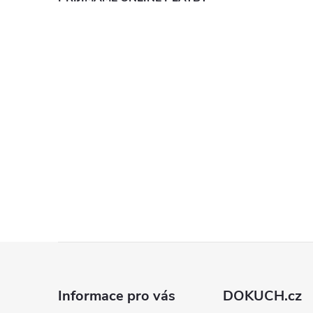
Z
á
Informace pro vás
DOKUCH.cz