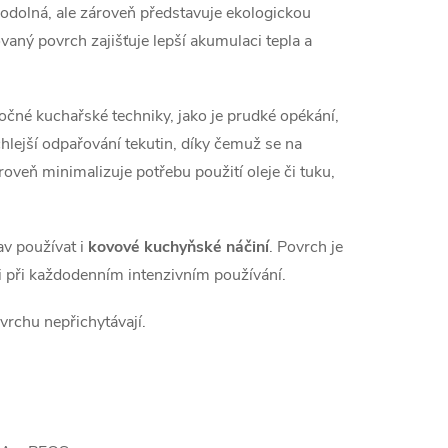
odolná, ale zároveň představuje ekologickou
vaný povrch zajišťuje lepší akumulaci tepla a
očné kuchařské techniky, jako je prudké opékání,
hlejší odpařování tekutin, díky čemuž se na
veň minimalizuje potřebu použití oleje či tuku,
v používat i
kovové kuchyňské náčiní
. Povrch je
 i při každodenním intenzivním používání.
ovrchu nepřichytávají.