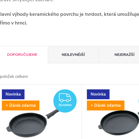
lavní výhody keramického povrchu je tvrdost, která umožňuje 
římo v hrnci.
Ř
DOPORUČUJEME
NEJLEVNĚJŠÍ
NEJDRAŽŠÍ
a
položek celkem
z
V
Novinka
Novinka
e
ZDARMA
ý
+ Dárek zdarma
+ Dárek zdarma
ZDARMA
n
p