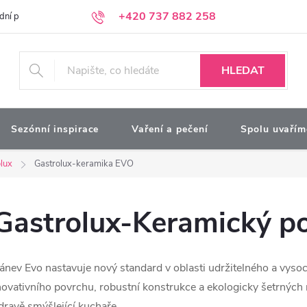
+420 737 882 258
dní podmínky
Podmínky ochrany osobních údajů
Kontakty
Moj
HLEDAT
Sezónní inspirace
Vaření a pečení
Spolu uvařím
lux
Gastrolux-keramika EVO
Gastrolux-Keramický p
ánev Evo nastavuje nový standard v oblasti udržitelného a vys
novativního povrchu, robustní konstrukce a ekologicky šetrných m
dravě smýšlející kuchaře.