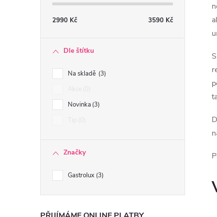
n
a
2990
Kč
3590
Kč
u
Dle štítku
i
S
r
Na skladě
3
p
Akce
0
t
Novinka
3
D
Tip
0
n
Značky
P
Gastrolux
3
PŘIJÍMÁME ONLINE PLATBY