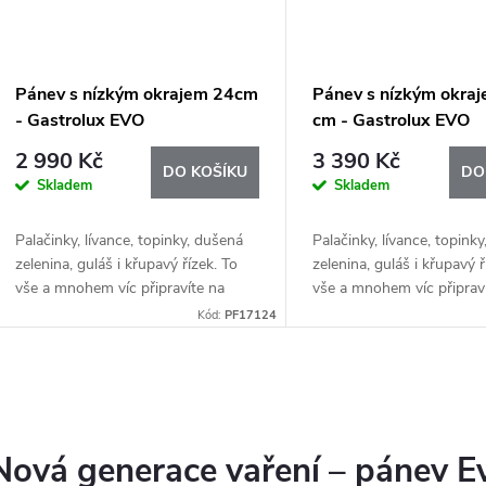
p
s
r
p
Pánev s nízkým okrajem 24cm
Pánev s nízkým okra
o
- Gastrolux EVO
cm - Gastrolux EVO
r
2 990 Kč
3 390 Kč
d
DO KOŠÍKU
DO
Skladem
Skladem
o
u
Palačinky, lívance, topinky, dušená
Palačinky, lívance, topink
d
zelenina, guláš i křupavý řízek. To
zelenina, guláš i křupavý ř
k
vše a mnohem víc připravíte na
vše a mnohem víc připrav
u
vysoce kvalitních indukčních
vysoce kvalitních indukčn
Kód:
PF17124
t
pánvích Gastrolux. Indukční deska
pánvích Gastrolux. Induk
k
vyžaduje...
vyžaduje...
ů
O
t
v
Nová generace vaření – pánev Ev
ů