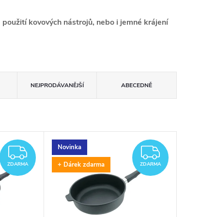
použití kovových nástrojů, nebo i jemné krájení
NEJPRODÁVANĚJŠÍ
ABECEDNĚ
Novinka
ZDARMA
ZDARM
+ Dárek zdarma
ZDARMA
ZDARMA