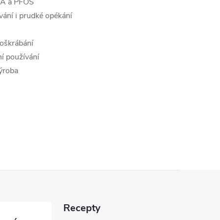
OA a PFOS
ování i prudké opékání
poškrábání
í používání
výroba
Recepty