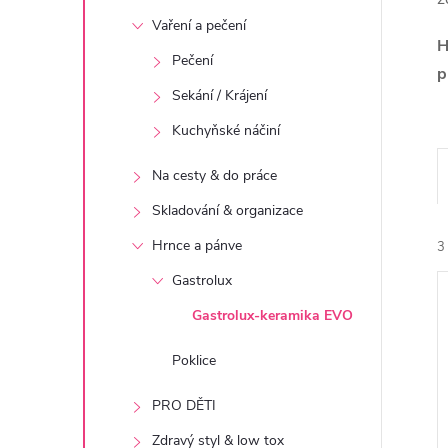
t
Vaření a pečení
H
r
Pečení
p
Sekání / Krájení
a
Kuchyňské náčiní
n
Na cesty & do práce
n
Skladování & organizace
Hrnce a pánve
3
í
Gastrolux
p
Gastrolux-keramika EVO
a
Poklice
í
PRO DĚTI
n
i
Zdravý styl & low tox