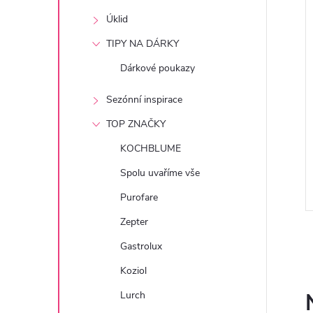
e
Úklid
l
TIPY NA DÁRKY
Dárkové poukazy
Sezónní inspirace
TOP ZNAČKY
KOCHBLUME
Spolu uvaříme vše
Purofare
Zepter
Gastrolux
Koziol
Lurch