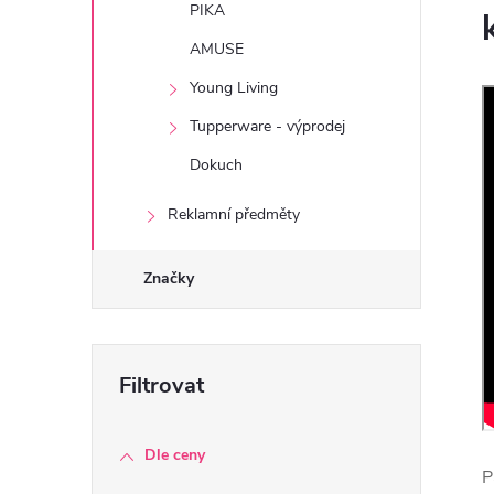
l
PIKA
AMUSE
Young Living
Tupperware - výprodej
Dokuch
Reklamní předměty
í
Značky
r
Dle ceny
P