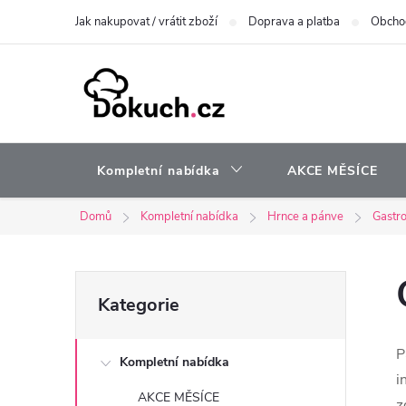
Přejít
Jak nakupovat / vrátit zboží
Doprava a platba
Obcho
na
obsah
Kompletní nabídka
AKCE MĚSÍCE
Domů
Kompletní nabídka
Hrnce a pánve
Gastro
P
Přeskočit
Kategorie
kategorie
o
P
Kompletní nabídka
s
i
AKCE MĚSÍCE
z