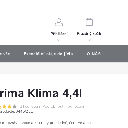
e objednávka
NÁKUPNÍ
KOŠÍK
Prázdný košík
Přihlášení
e vše
Esenciální oleje do jídla
O NÁS
Najdet
rima Klima 4,4l
Podrobnosti hodnocení
2 hodnocení
produktu:
3445/ZEL
é množství ovoce a zeleniny přehledně, čerstvě a bez