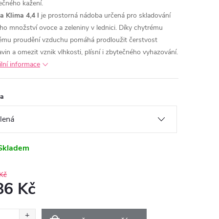
ečného kažení.
a Klima 4,4 l
je prostorná nádoba určená pro skladování
ího množství ovoce a zeleniny v lednici.
Díky chytrému
ému proudění vzduchu pomáhá prodloužit čerstvost
avin a omezit vznik vlhkosti, plísní i zbytečného vyhazování.
ilní informace
va
Skladem
Kč
86 Kč
ná
: