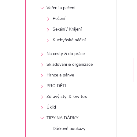
t
Vaření a pečení
r
Pečení
Sekání / Krájení
a
Kuchyňské náčiní
n
Na cesty & do práce
n
Skladování & organizace
Hrnce a pánve
í
PRO DĚTI
p
Zdravý styl & low tox
Úklid
a
TIPY NA DÁRKY
n
Dárkové poukazy