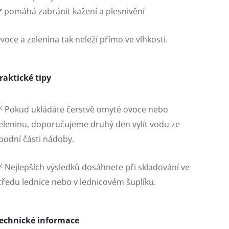
️ pomáhá zabránit kažení a plesnivění
voce a zelenina tak neleží přímo ve vlhkosti.
raktické tipy
 Pokud ukládáte čerstvě omyté ovoce nebo
eleninu, doporučujeme druhý den vylít vodu ze
podní části nádoby.
 Nejlepších výsledků dosáhnete při skladování ve
tředu lednice nebo v lednicovém šuplíku.
echnické informace