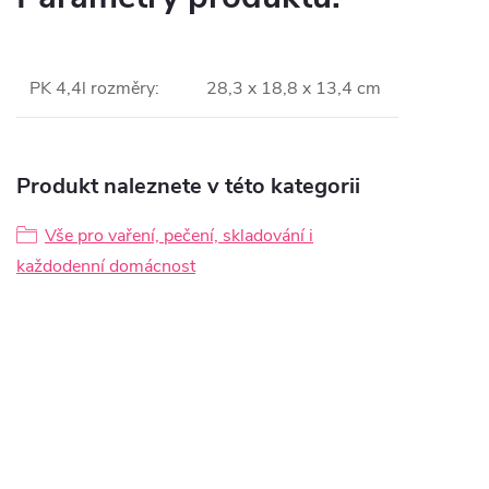
PK 4,4l rozměry
:
28,3 x 18,8 x 13,4 cm
Produkt naleznete v této kategorii
Vše pro vaření, pečení, skladování i
každodenní domácnost