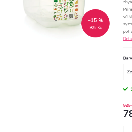
zbyt
Prim
větš
–15 %
syst
925 Kč
potr
Deta
Bar
925 
7
Měr
cena