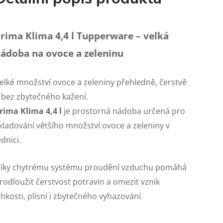
rima Klima 4,4 l Tupperware – velká
ádoba na ovoce a zeleninu
elké množství ovoce a zeleniny přehledně, čerstvě
 bez zbytečného kažení.
rima Klima 4,4 l
je prostorná nádoba určená pro
kladování většího množství ovoce a zeleniny v
ednici.
íky chytrému systému proudění vzduchu pomáhá
rodloužit čerstvost potravin a omezit vznik
lhkosti, plísní i zbytečného vyhazování.