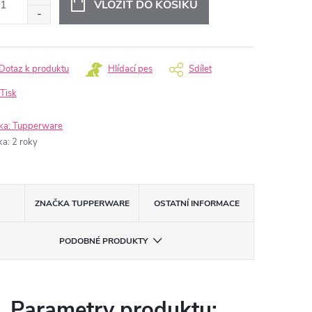
VLOŽIT DO KOŠÍKU
Dotaz k produktu
Hlídací pes
Sdílet
Tisk
ka:
Tupperware
ka
:
2 roky
ZNAČKA
TUPPERWARE
OSTATNÍ INFORMACE
PODOBNÉ PRODUKTY
Parametry produktu: