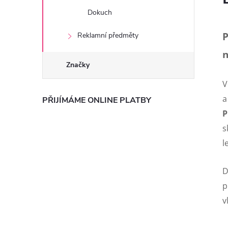
Dokuch
P
Reklamní předměty
n
Značky
V
a
PŘIJÍMÁME ONLINE PLATBY
P
s
l
D
p
v