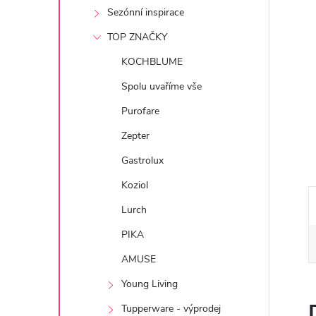
e
Sezónní inspirace
TOP ZNAČKY
l
KOCHBLUME
Spolu uvaříme vše
Purofare
Zepter
Gastrolux
Koziol
Lurch
PIKA
AMUSE
Young Living
Tupperware - výprodej