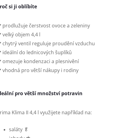
roč si ji oblíbíte
️ prodlužuje čerstvost ovoce a zeleniny
️ velký objem 4,4 l
️ chytrý ventil reguluje proudění vzduchu
️ ideální do lednicových šuplíků
️ omezuje kondenzaci a plesnivění
️ vhodná pro větší nákupy i rodiny
deální pro větší množství potravin
rima Klima II 4,4 l využijete například na:
saláty 🥬