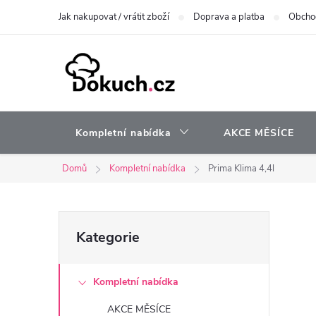
Přejít
Jak nakupovat / vrátit zboží
Doprava a platba
Obcho
na
obsah
Kompletní nabídka
AKCE MĚSÍCE
Domů
Kompletní nabídka
Prima Klima 4,4l
P
Přeskočit
Kategorie
kategorie
o
Kompletní nabídka
s
AKCE MĚSÍCE