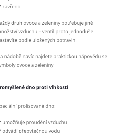
️ zavřeno
aždý druh ovoce a zeleniny potřebuje jiné
nožství vzduchu – ventil proto jednoduše
astavíte podle uložených potravin.
a nádobě navíc najdete praktickou nápovědu se
ymboly ovoce a zeleniny.
romyšlené dno proti vlhkosti
peciální prolisované dno:
️ umožňuje proudění vzduchu
️ odvádí přebytečnou vodu