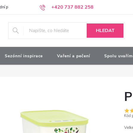
+420 737 882 258
dní podmínky
Podmínky ochrany osobních údajů
Kontakty
Moj
HLEDAT
Sezónní inspirace
Vaření a pečení
Spolu uvařím
P
Kód 
Velk