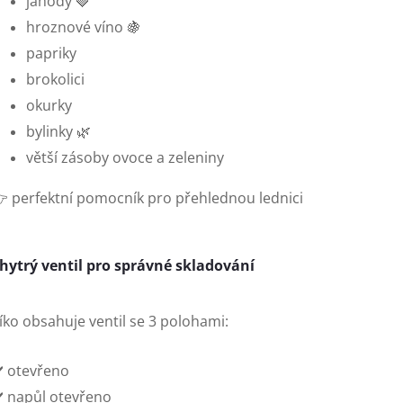
jahody 🍓
hroznové víno 🍇
papriky
brokolici
okurky
bylinky 🌿
větší zásoby ovoce a zeleniny
 perfektní pomocník pro přehlednou lednici
hytrý ventil pro správné skladování
íko obsahuje ventil se 3 polohami:
️ otevřeno
️ napůl otevřeno