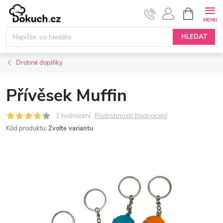
Přejít
NÁKUPNÍ
KOŠÍK
na
obsah
HLEDAT
Drobné doplňky
Přívěsek Muffin
Podrobnosti hodnocení
1 hodnocení
Kód produktu:
Zvolte variantu