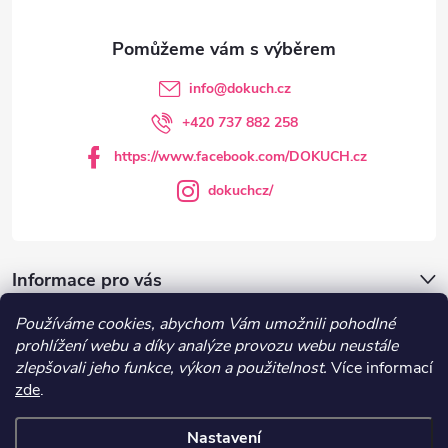
a
t
info
@
dokuch.cz
í
+420 737 882 258
https://www.facebook.com/DOKUCH.cz
dokuchcz/
Informace pro vás
Používáme cookies, abychom Vám umožnili pohodlné
DOKUCH.cz
prohlížení webu a díky analýze provozu webu neustále
zlepšovali jeho funkce, výkon a použitelnost.
Více informací
zde
.
Recepty
Nastavení