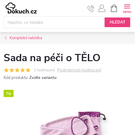
Přejít
NÁKUPNÍ
KOŠÍK
na
obsah
HLEDAT
Kompletní nabídka
Sada na péči o TĚLO
Podrobnosti hodnocení
1 hodnocení
Kód produktu:
Zvolte variantu
Tip