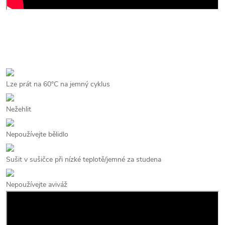
Lze prát na 60°C na jemný cyklus
Nežehlit
Nepoužívejte bělidlo
Sušit v sušičce při nízké teplotě/jemné za studena
Nepoužívejte aviváž