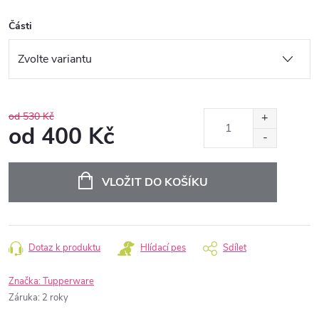
Části
od 530 Kč
od
400 Kč
Měrná
cena:
VLOŽIT DO KOŠÍKU
Dotaz k produktu
Hlídací pes
Sdílet
Značka:
Tupperware
Záruka
:
2 roky