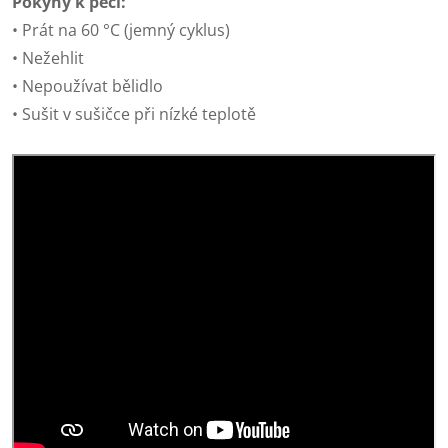
Pokyny k péči:
• Prát na 60 °C (jemný cyklus)
• Nežehlit
• Nepoužívat bělidlo
• Sušit v sušičce při nízké teplotě