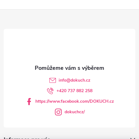
Z
á
p
a
t
info
@
dokuch.cz
í
+420 737 882 258
https://www.facebook.com/DOKUCH.cz
dokuchcz/