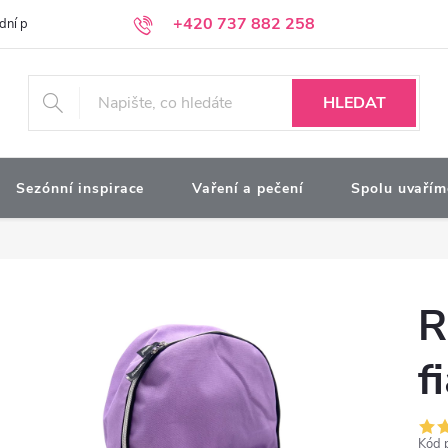
+420 737 882 258
dní podmínky
Podmínky ochrany osobních údajů
Kontakty
Moj
HLEDAT
Sezónní inspirace
Vaření a pečení
Spolu uvařím
R
f
Kód 