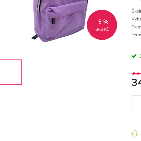
Škol
Vyba
–5 %
Tupp
360 Kč
čern
360 
3
Měr
cena