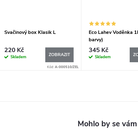
Svačinový box Klasik L
Eco Lahev Voděnka 1l
barvy)
220 Kč
345 Kč
ZOBRAZIT
Z
Skladem
Skladem
Kód:
A-000510/ZEL