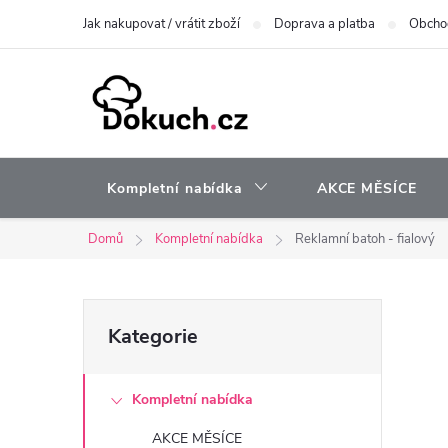
Přejít
Jak nakupovat / vrátit zboží
Doprava a platba
Obcho
na
obsah
Kompletní nabídka
AKCE MĚSÍCE
Domů
Kompletní nabídka
Reklamní batoh - fialový
P
Přeskočit
Kategorie
kategorie
o
Kompletní nabídka
s
AKCE MĚSÍCE