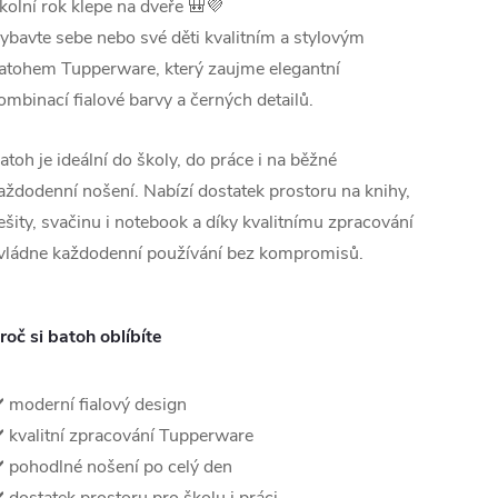
kolní rok klepe na dveře 🎒💜
ybavte sebe nebo své děti kvalitním a stylovým
atohem Tupperware, který zaujme elegantní
ombinací fialové barvy a černých detailů.
atoh je ideální do školy, do práce i na běžné
aždodenní nošení. Nabízí dostatek prostoru na knihy,
ešity, svačinu i notebook a díky kvalitnímu zpracování
vládne každodenní používání bez kompromisů.
roč si batoh oblíbíte
️ moderní fialový design
️ kvalitní zpracování Tupperware
️ pohodlné nošení po celý den