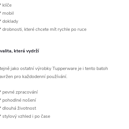
️ klíče
️ mobil
️ doklady
️ drobnosti, které chcete mít rychle po ruce
valita, která vydrží
tejně jako ostatní výrobky Tupperware je i tento batoh
avržen pro každodenní používání.
️ pevné zpracování
️ pohodlné nošení
️ dlouhá životnost
️ stylový vzhled i po čase