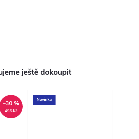
jeme ještě dokoupit
Novinka
–30 %
495 Kč