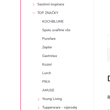
e
Sezónní inspirace
TOP ZNAČKY
l
KOCHBLUME
Spolu uvaříme vše
Purofare
Zepter
Gastrolux
Koziol
Lurch
PIKA
AMUSE
R
Young Living
Tupperware - výprodej