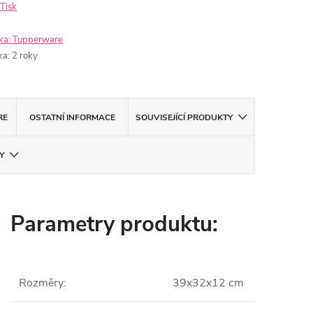
Tisk
ka:
Tupperware
ka
:
2 roky
RE
OSTATNÍ INFORMACE
SOUVISEJÍCÍ PRODUKTY
Y
Parametry produktu:
Rozměry
:
39x32x12 cm