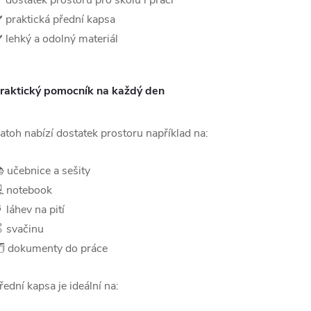
️ dostatek prostoru pro školu i práci
️ praktická přední kapsa
️ lehký a odolný materiál
raktický pomocník na každý den
atoh nabízí dostatek prostoru například na:
 učebnice a sešity
 notebook
 láhev na pití
 svačinu
️ dokumenty do práce
řední kapsa je ideální na: