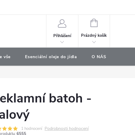
e objednávka
NÁKUPNÍ
KOŠÍK
Prázdný košík
Přihlášení
e vše
Esenciální oleje do jídla
O NÁS
Najdet
eklamní batoh -
ialový
Podrobnosti hodnocení
1 hodnocení
produktu:
6555