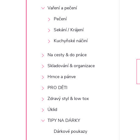
t
Vaření a pečení
r
Pečení
Sekání / Krájení
a
Kuchyňské náčiní
n
Na cesty & do práce
n
Skladování & organizace
Hrnce a pánve
í
PRO DĚTI
p
Zdravý styl & low tox
Úklid
a
TIPY NA DÁRKY
n
Dárkové poukazy