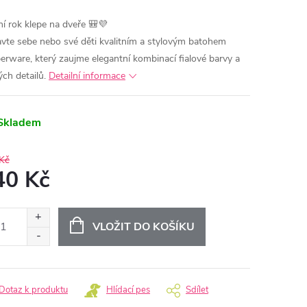
ní rok klepe na dveře 🎒💜
vte sebe nebo své děti kvalitním a stylovým batohem
erware, který zaujme elegantní kombinací fialové barvy a
ých detailů.
Detailní informace
Skladem
Kč
40 Kč
ná
:
VLOŽIT DO KOŠÍKU
Dotaz k produktu
Hlídací pes
Sdílet